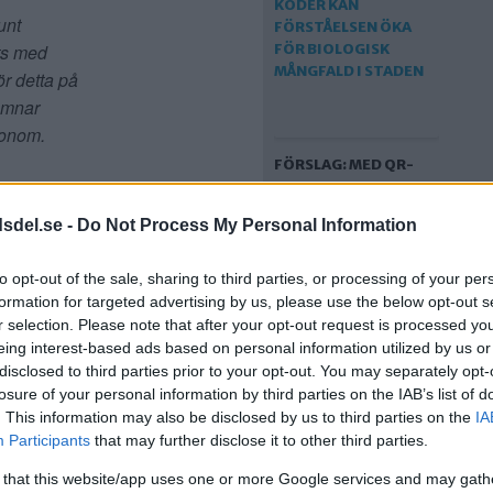
unt
its med
ör detta på
omnar
 honom.
FÖRSLAG: MED QR-
KODER KAN
FÖRSTÅELSEN ÖKA
dsdel.se -
Do Not Process My Personal Information
FÖR BIOLOGISK
MÅNGFALD I STADEN
to opt-out of the sale, sharing to third parties, or processing of your per
formation for targeted advertising by us, please use the below opt-out s
r selection. Please note that after your opt-out request is processed y
/mån får
eing interest-based ads based on personal information utilized by us or
u
disclosed to third parties prior to your opt-out. You may separately opt-
g.
Här
losure of your personal information by third parties on the IAB’s list of
. This information may also be disclosed by us to third parties on the
IA
Participants
that may further disclose it to other third parties.
 that this website/app uses one or more Google services and may gath
FÖRSLAG: BYGG EN