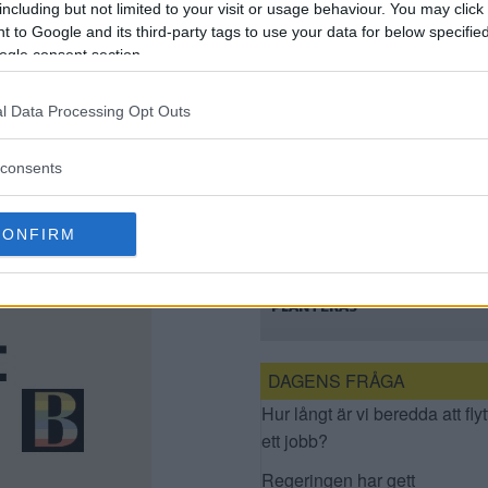
including but not limited to your visit or usage behaviour. You may click 
GÅNGBRO ÖVER
 to Google and its third-party tags to use your data for below specifi
LÅNGSJÖN
ogle consent section.
l Data Processing Opt Outs
consents
CONFIRM
FÖRSLAG: HÄR KAN
ÄPPELTRÄD
PLANTERAS
DAGENS FRÅGA
Hur långt är vi beredda att flyt
ett jobb?
Regeringen har gett