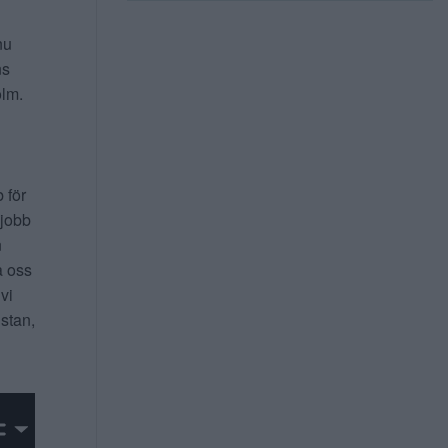
nu
ns
lm.
b för
 jobb
n
a oss
 vi
 stan,