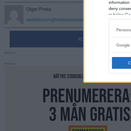
information 
Olger Proko
deny consent
in below Go
redaktionen@battrestadsdel.se
Persona
KOMMENTERA
Google 
Annons:
Annons: