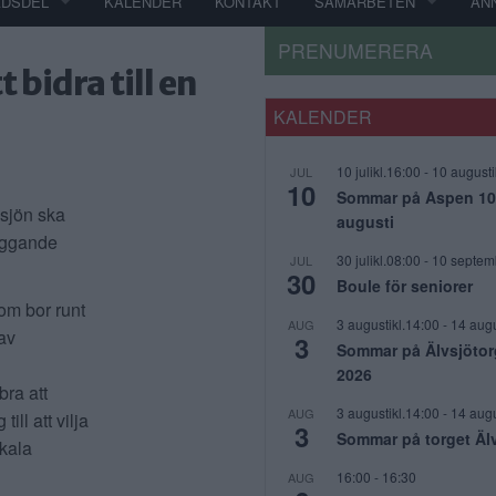
ADSDEL
KALENDER
KONTAKT
SAMARBETEN
AN
PRENUMERERA
t bidra till en
KALENDER
10 julikl.16:00
-
10 augusti
JUL
10
Sommar på Aspen 10 j
gsjön ska
augusti
liggande
30 julikl.08:00
-
10 septem
JUL
30
Boule för seniorer
som bor runt
3 augustikl.14:00
-
14 augu
AUG
av
3
Sommar på Älvsjötor
2026
bra att
3 augustikl.14:00
-
14 augu
AUG
ll att vilja
3
Sommar på torget Äl
okala
16:00
-
16:30
AUG