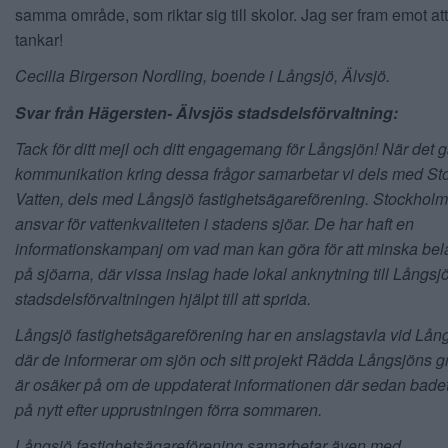
samma område, som riktar sig till skolor. Jag ser fram emot at
tankar!
Cecilia Birgerson Nordling, boende i Långsjö, Älvsjö.
Svar från Hägersten- Älvsjös stadsdelsförvaltning:
Tack för ditt mejl och ditt engagemang för Långsjön! När det g
kommunikation kring dessa frågor samarbetar vi dels med S
Vatten, dels med Långsjö fastighetsägareförening. Stockholm
ansvar för vattenkvaliteten i stadens sjöar. De har haft en
informationskampanj om vad man kan göra för att minska bel
på sjöarna, där vissa inslag hade lokal anknytning till Långsj
stadsdelsförvaltningen hjälpt till att sprida.
Långsjö fastighetsägareförening har en anslagstavla vid Lån
där de informerar om sjön och sitt projekt Rädda Långsjöns g
är osäker på om de uppdaterat informationen där sedan bad
på nytt efter upprustningen förra sommaren.
Långsjö fastighetsägareförening samarbetar även med