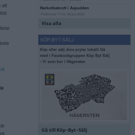
 att
Narkotikabrott i Aspudden
stöd
Publicerad 17:04, 28 juni 2026
Visa alla
delar
KÖP-BYT-SÄLJ
rbete
Köp eller sälj dina prylar lokalt! Gå
med i Facebookgruppen Köp Byt Sälj
- Vi som bor i Hägersten
på
ta
 är
Gå till Köp-Byt-Sälj
ivs