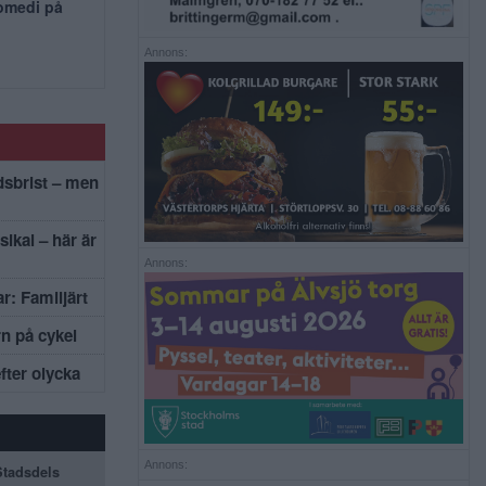
komedi på
Annons:
dsbrist – men
sikal – här är
Annons:
r: Familjärt
rn på cykel
efter olycka
Annons:
 Stadsdels