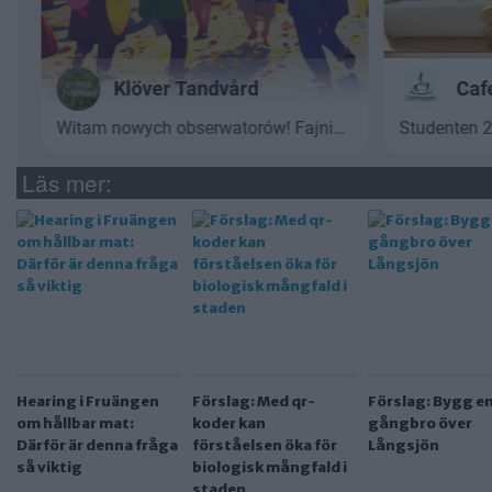
Läs mer:
Hearing i Fruängen
Förslag: Med qr-
Förslag: Bygg e
om hållbar mat:
koder kan
gångbro över
Därför är denna fråga
förståelsen öka för
Långsjön
så viktig
biologisk mångfald i
staden