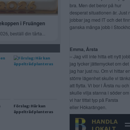
bra. Men det beror på hur
desperat situationen är. Just 
jobbar jag med IT och det fin
ganska många jobb i Stockho
Emma, Årsta
– Jag vill inte hitta ett nytt job
jag tycker jättemycket om det
jag har just nu. Om vi hittar e
större lägenhet skulle vi tänk
att flytta. Vi bor i Årsta nu och
skulle vilja stanna i söder om
vi har tittat typ på Farsta
n
Förslag: Här kan
eller Hökarängen.
äppelträd planteras