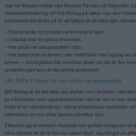
Jag har tidigare mejlat med Michael Parman på Hägersten-L
stadsdelsförvaltning och fick förslag på saker man som boen
besökande bör tänka på för att hjälpa till att hålla sjön välmå
– Plocka skräp och plaster i anslutning till sjön.
– Undvika icke förnybara drivmedel.
– Inte spola ner avloppsvatten i sjön.
– Inte tvätta bilar på tomter, utan i tvätthallar med upptag av mi
ämnen. – Konstgödsel bör undvikas (även om det är den kom
användningen som är det största problemet).
LÄS ÄVEN: Förslag: Här kan det blir mer spontanidrott
Mitt förslag är att det sätts upp skyltar runt Långsjön, med de
av information, som uppmärksammar vad var och en kan göra 
bidra till en välmående sjö. Gärna tillsammans med bilder och
information om hur olika faktorer påverkar sjön.
Eftersom jag är verksam illustratör och grafisk formgivare så 
mina tjänster för att ta fram en sådan skylt. Jag bifogar en aff