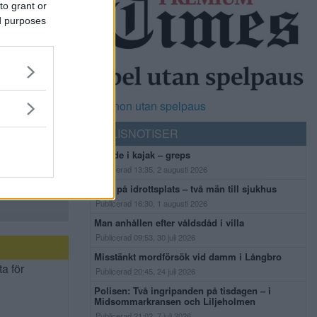
to grant or
ed purposes
Casinon utan spelpaus
POLISNOTISER
Flydde i kajak – greps
Publicerad 13:35, 2 augusti 2026
Bråk på idrottsplats – två män till sjukhus
Publicerad 16:30, 1 augusti 2026
Man anhållen efter våldsdåd i villa
Publicerad 09:53, 30 juli 2026
Misstänkt mordförsök vid damm i Långbro
ta för
Publicerad 20:45, 24 juli 2026
Polisen: Två ingripanden på tisdagen – i
Midsommarkransen och Liljeholmen
Publicerad 21:02, 7 juli 2026