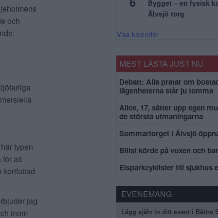
6
Bygget – en fysisk 
iljeholmens
Älvsjö torg
de och
ende:
Visa kalender
MEST LÄSTA JUST NU
Debatt: Alla pratar om bosta
ljöfarliga
lägenheterna står ju tomma
mersiella
Alice, 17, sätter upp egen mu
de största utmaningarna
Sommartorget i Älvsjö öppna
n här typen
Bilist körde på vuxen och ba
för att
Elsparkcyklister till sjukhus 
 kortfattad
EVENEMANG
erbjuder jag
Lägg själv in ditt event i Bättre
isch inom