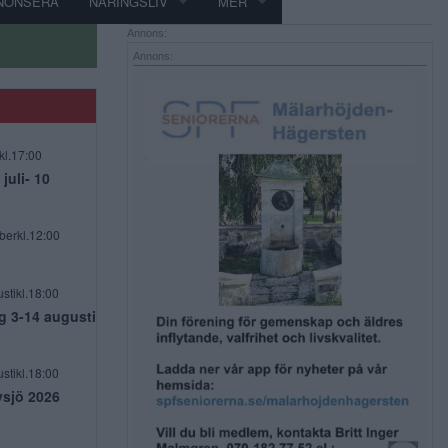
NONSERA
NÄRINGSLIV
MER
Annons:
Annons:
kl.17:00
uli- 10
berkl.12:00
stikl.18:00
g 3-14 augusti
stikl.18:00
vsjö 2026