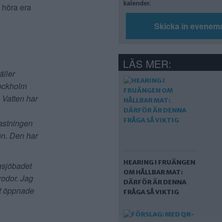
kalender.
t höra era
Skicka in evenem
LÄS MER:
äller
tockholm
 Vatten har
astningen
ön. Den har
HEARING I FRUÄNGEN
gsjöbadet
OM HÅLLBAR MAT:
rodor. Jag
DÄRFÖR ÄR DENNA
et öppnade
FRÅGA SÅ VIKTIG