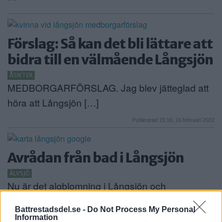
Förslag: Så kan det bli lättare att
bidra till en välmående Långsjön
ÅSIKTER
MEDBORGARFÖRSLAG. Jag blev jätteglad att
höra att Långsjön […]
Publicerad 15:16, 16 februari 2022
Avrådan från bad i Långsjön
ÄLVSJÖ
Nu är det algblomning i Långsjön och
miljöförvaltningen […]
Battrestadsdel.se -
Do Not Process My Personal
Information
Publicerad 14:13, 4 augusti 2021