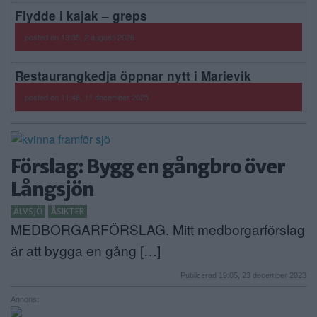
Flydde i kajak – greps
posted on 13:35, 2 augusti 2026
Restaurangkedja öppnar nytt i Marievik
posted on 11:48, 11 december 2025
Förslag: Bygg en gångbro över
Långsjön
ÄLVSJÖ
ÅSIKTER
MEDBORGARFÖRSLAG. Mitt medborgarförslag
är att bygga en gång […]
Publicerad 19:05, 23 december 2023
Annons: