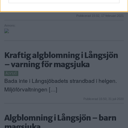
[…]
Publicerad 15:02, 17 februari 2021
Annons:
Kraftig algblomning i Långsjön
– varning för magsjuka
ÄLVSJÖ
Bada inte i Långsjöbadets strandbad i helgen.
Miljöförvaltningen […]
Publicerad 16:50, 31 juli 2020
Algblomning i Långsjön – barn
magsjuka