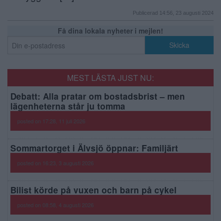
Publicerad 14:56, 23 augusti 2024
Få dina lokala nyheter i mejlen!
MEST LÄSTA JUST NU:
Debatt: Alla pratar om bostadsbrist – men
lägenheterna står ju tomma
posted on 17:28, 11 juli 2026
Sommartorget i Älvsjö öppnar: Familjärt
posted on 16:23, 3 augusti 2026
Bilist körde på vuxen och barn på cykel
posted on 08:58, 4 augusti 2026