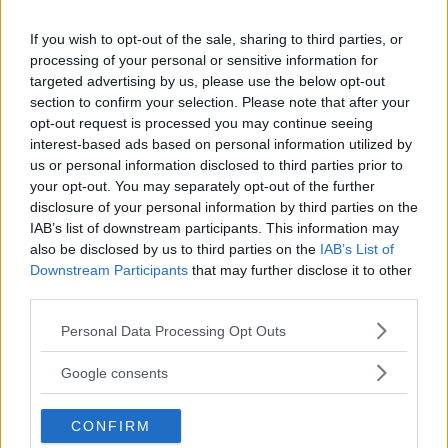
If you wish to opt-out of the sale, sharing to third parties, or
Huddinge kommun: Var extra
processing of your personal or sensitive information for
targeted advertising by us, please use the below opt-out
försiktiga med att äta fisk från
section to confirm your selection. Please note that after your
Långsjön
opt-out request is processed you may continue seeing
interest-based ads based on personal information utilized by
ÄLVSJÖ
us or personal information disclosed to third parties prior to
Huddinge kommun uppmanar till extra
your opt-out. You may separately opt-out of the further
disclosure of your personal information by third parties on the
försiktighet med att […]
IAB’s list of downstream participants. This information may
also be disclosed by us to third parties on the
IAB’s List of
Publicerad 16:26, 23 juni 2021
Downstream Participants
that may further disclose it to other
third parties.
Långsjön saneras för 300
Please note that this website/app uses one or more Google
Personal Data Processing Opt Outs
miljoner kronor – så rent blir
services and may gather and store information including but
not limited to your visit or usage behaviour. You may click to
Google consents
vattnet
grant or deny consent to Google and its third-party tags to
use your data for below specified purposes in below Google
ÄLVSJÖ
CONFIRM
consent section.
Nu ska Stockholms stad och Huddinge sätta in