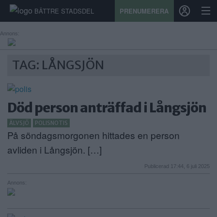
BÄTTRE STADSDEL
PRENUMERERA
Annons:
START
TAG: LÅNGSJÖN
STADSDEL
PRENUMERATION
Död person anträffad i Långsjön
SPORT
ÄLVSJÖ
POLISNOTIS
På söndagsmorgonen hittades en person
ÅSIKTER
avliden i Långsjön. […]
KALENDER
Publicerad 17:44, 6 juli 2025
Annons:
KONTAKT
SAMARBETEN