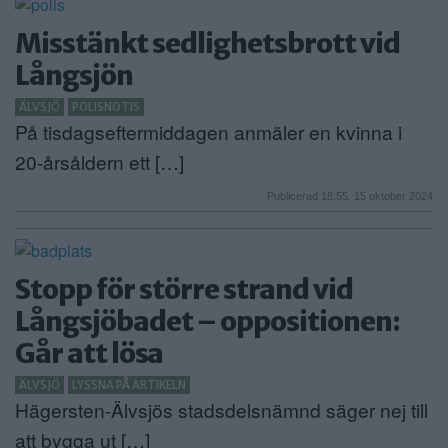
ANNONSERA
Misstänkt sedlighetsbrott vid
Långsjön
NÄRINGSLIV
ÄLVSJÖ
POLISNOTIS
MER
På tisdagseftermiddagen anmäler en kvinna i
20-årsåldern ett […]
Publicerad 18:55, 15 oktober 2024
Stopp för större strand vid
Långsjöbadet – oppositionen:
Går att lösa
ÄLVSJÖ
LYSSNA PÅ ARTIKELN
Hägersten-Älvsjös stadsdelsnämnd säger nej till
att bygga ut […]