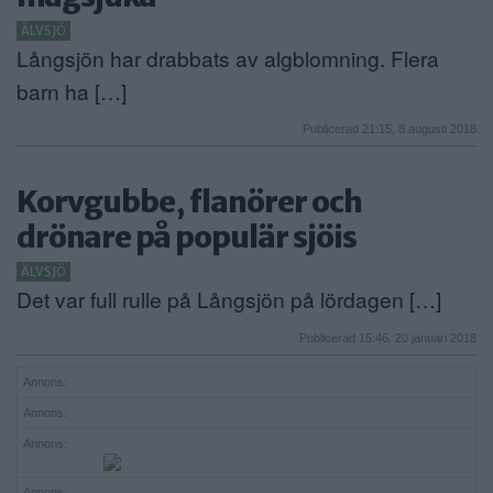
ÄLVSJÖ
Långsjön har drabbats av algblomning. Flera
barn ha […]
Publicerad 21:15, 8 augusti 2018
Korvgubbe, flanörer och
drönare på populär sjöis
ÄLVSJÖ
Det var full rulle på Långsjön på lördagen […]
Publicerad 15:46, 20 januari 2018
Annons:
Annons:
Annons:
Annons: