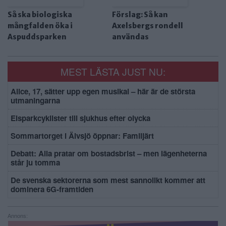
Så ska biologiska
Förslag: Så kan
mångfalden öka i
Axelsbergs rondell
Aspuddsparken
användas
MEST LÄSTA JUST NU:
Alice, 17, sätter upp egen musikal – här är de största
utmaningarna
Elsparkcyklister till sjukhus efter olycka
Sommartorget i Älvsjö öppnar: Familjärt
Debatt: Alla pratar om bostadsbrist – men lägenheterna
står ju tomma
De svenska sektorerna som mest sannolikt kommer att
dominera 6G-framtiden
Annons: