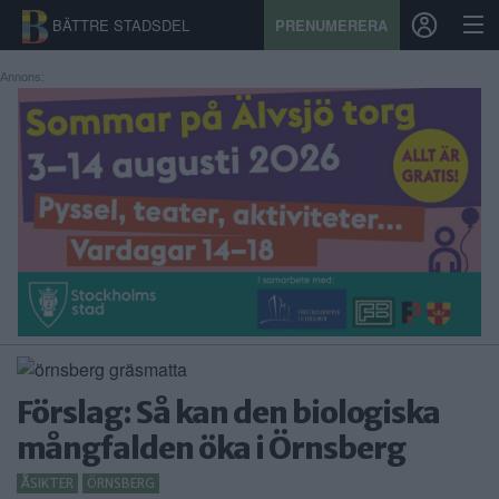
BÄTTRE STADSDEL
PRENUMERERA
Annons:
START
STADSDEL
PRENUMERATION
SPORT
ÅSIKTER
KALENDER
Förslag: Så kan den biologiska
KONTAKT
mångfalden öka i Örnsberg
SAMARBETEN
ÅSIKTER
ÖRNSBERG