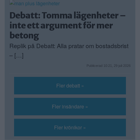
Debatt: Tomma lägenheter –
inte ett argument för mer
betong
Replik på Debatt: Alla pratar om bostadsbrist
– […]
Publicerad 10:21, 29 juli 2026
Fler debatt »
Fler insändare »
Fler krönikor »