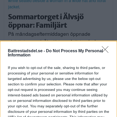
Sommartorget i Älvsjö
öppnar: Familjärt
På måndagseftermiddagen öppnade
aktiviteterna på Älvsjö torg. Artisten […]
Battrestadsdel.se -
Do Not Process My Personal
Publicerad 16:23, 3 augusti 2026
Information
Flydde i kajak – greps
If you wish to opt-out of the sale, sharing to third parties, or
processing of your personal or sensitive information for
På söndagsmorgonen följde polisen en man
targeted advertising by us, please use the below opt-out
på Långsjön […]
section to confirm your selection. Please note that after your
opt-out request is processed you may continue seeing
Publicerad 13:35, 2 augusti 2026
interest-based ads based on personal information utilized by
us or personal information disclosed to third parties prior to
Annons:
your opt-out. You may separately opt-out of the further
disclosure of your personal information by third parties on the