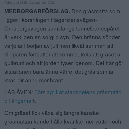
Publicerad 16:51, 1 september 2021
ANNONSERA
MEDBORGARFÖRSLAG.
Den gräsmatta som
ligger i korsningen Hägerstensvägen-
NÄRINGSLIV
Örnsbergsvägen samt längs tunnelbanespåret
MER
är verkligen en sorglig syn. Den bränns sönder
varje år i början av juli men likväl ser man att
klipparen fortsätter att komma, trots att gräset är
gulbrunt och att jorden lyser igenom. Det här gör
situationen bara ännu värre, det gräs som är
kvar blir ännu mer bränt.
LÄS ÄVEN:
Förslag: Låt stadsdelens gräsmattor
bli ängsmark
Om gräset fick växa sig längre kanske
gräsmattan kunde hålla kvar lite mer vatten och