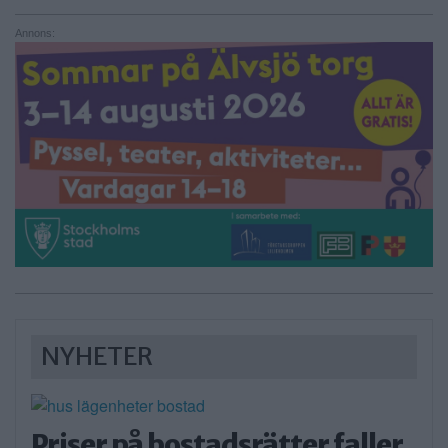
Annons:
NYHETER
Priser på bostadsrätter faller