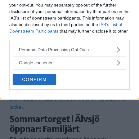
your opt-out. You may separately opt-out of the further
Annons:
disclosure of your personal information by third parties on the
IAB’s list of downstream participants. This information may
also be disclosed by us to third parties on the
IAB’s List of
Downstream Participants
that may further disclose it to other
third parties.
Please note that this website/app uses one or more Google
Personal Data Processing Opt Outs
services and may gather and store information including but
not limited to your visit or usage behaviour. You may click to
Google consents
grant or deny consent to Google and its third-party tags to
use your data for below specified purposes in below Google
CONFIRM
consent section.
Sommartorget i Älvsjö
öppnar: Familjärt
På måndagseftermiddagen öppnade