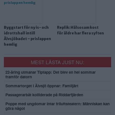
Byggstart för ny is- och
Replik: Hälsosam kost
idrottshall intill
för äldre har flera syften
Älvsjöbadet – prislappen
hemlig
MEST LÄSTA JUST NU:
22-åring utmanar Tiptapp: Det blev en hel sommar
framför datorn
Sommartorget i Älvsjö öppnar: Familjärt
Passagerarbåt kolliderade på Riddarfjärden
Poppe med ungdomar intar friluftsteatern: Människan kan
göra något