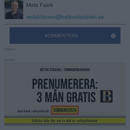
Mats Falck
redaktionen@battrestadsdel.se
KOMMENTERA
Annons:
Annons: