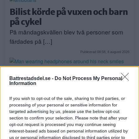
Bilist körde på vuxen och barn
på cykel
På måndagskvällen blev två personer som
färdades på […]
Publicerad 08:58, 4 augusti 2026
Battrestadsdel.se -
Do Not Process My Personal
Information
När onlinecasino blir en del av
den digitala vardagen i södra
If you wish to opt-out of the sale, sharing to third parties, or
processing of your personal or sensitive information for
Stockholm
targeted advertising by us, please use the below opt-out
EXTERN PARTNER. Södra Stockholm är en
section to confirm your selection. Please note that after your
opt-out request is processed you may continue seeing
del av […]
interest-based ads based on personal information utilized by
us or personal information disclosed to third parties prior to
Publicerad 05:03, 4 augusti 2026