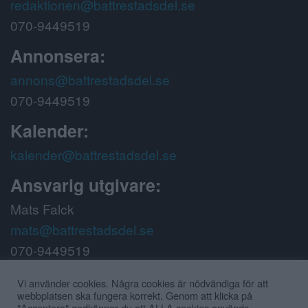
redaktionen@battrestadsdel.se
070-9449519
Annonsera:
annons@battrestadsdel.se
070-9449519
Kalender:
kalender@battrestadsdel.se
Ansvarig utgivare:
Mats Falck
mats@battrestadsdel.se
070-9449519
Följ oss på:
Vi använder cookies. Några cookies är nödvändiga för att
webbplatsen ska fungera korrekt. Genom att klicka på
"Acceptera" godkänner du att ALLA cookies används.