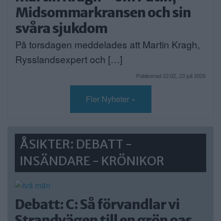
Midsommarkransen och sin
svåra sjukdom
På torsdagen meddelades att Martin Kragh,
Rysslandsexpert och […]
Publicerad 22:02, 23 juli 2026
Fler Nyheter »
ÅSIKTER: DEBATT -
INSÄNDARE - KRÖNIKOR
Debatt: C: Så förvandlar vi
Strandvägen till en grön oas