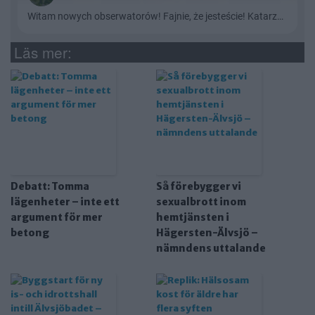
Läs mer:
Debatt: Tomma
Så förebygger vi
lägenheter – inte ett
sexualbrott inom
argument för mer
hemtjänsten i
betong
Hägersten-Älvsjö –
nämndens uttalande