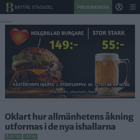
BÄTTRE STADSDEL
PRENUMERERA
Annons:
START
STADSDEL
PRENUMERATION
SPORT
ÅSIKTER
KALENDER
Oklart hur allmänhetens åkning
KONTAKT
utformas i de nya ishallarna
SAMARBETEN
ÅSIKTER
SÄTRA