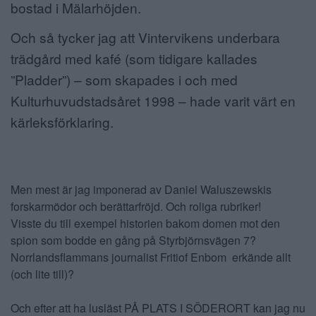
bostad i Mälarhöjden.
Och så tycker jag att Vintervikens underbara
trädgård med kafé (som tidigare kallades
”Pladder”) – som skapades i och med
Kulturhuvudstadsåret 1998 – hade varit värt en
kärleksförklaring.
Men mest är jag imponerad av Daniel Waluszewskis
forskarmödor och berättarfröjd. Och roliga rubriker!
Visste du till exempel historien bakom domen mot den
spion som bodde en gång på Styrbjörnsvägen 7?
Norrlandsflammans journalist Fritiof Enbom erkände allt
(och lite till)?
Och efter att ha lusläst PÅ PLATS I SÖDERORT kan jag nu