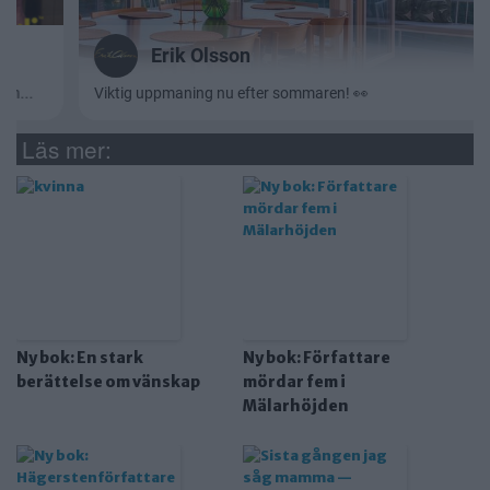
Läs mer:
Ny bok: En stark
Ny bok: Författare
berättelse om vänskap
mördar fem i
Mälarhöjden