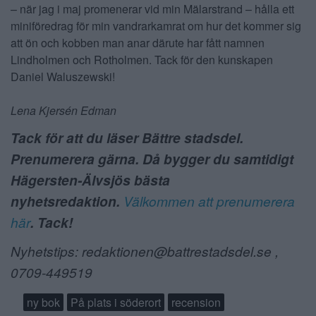
– när jag i maj promenerar vid min Mälarstrand – hålla ett
miniföredrag för min vandrarkamrat om hur det kommer sig
att ön och kobben man anar därute har fått namnen
Lindholmen och Rotholmen. Tack för den kunskapen
Daniel Waluszewski!
Lena Kjersén Edman
Tack för att du läser Bättre stadsdel.
Prenumerera gärna. Då bygger du samtidigt
Hägersten-Älvsjös bästa
nyhetsredaktion.
Välkommen att prenumerera
här
. Tack!
Nyhetstips: redaktionen@battrestadsdel.se ,
0709-449519
ny bok
På plats i söderort
recension