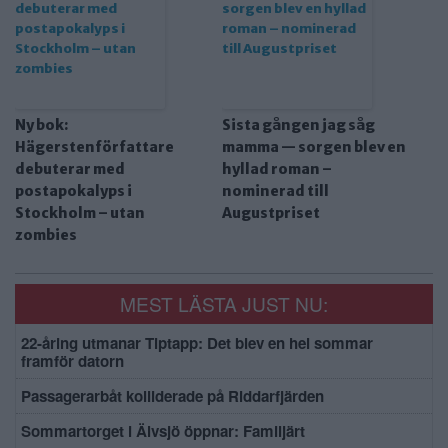
Ny bok:
Sista gången jag såg
Hägerstenförfattare
mamma — sorgen blev en
debuterar med
hyllad roman –
postapokalyps i
nominerad till
Stockholm – utan
Augustpriset
zombies
MEST LÄSTA JUST NU:
22-åring utmanar Tiptapp: Det blev en hel sommar
framför datorn
Passagerarbåt kolliderade på Riddarfjärden
Sommartorget i Älvsjö öppnar: Familjärt