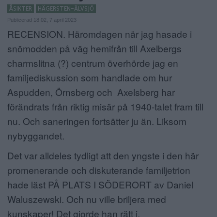
ÅSIKTER
HÄGERSTEN-ÄLVSJÖ
ANNONSERA
Publicerad 18:02, 7 april 2023
RECENSION. Häromdagen när jag hasade i
NÄRINGSLIV
snömodden på väg hemifrån till Axelbergs
MER
charmslitna (?) centrum överhörde jag en
familjediskussion som handlade om hur
Aspudden, Örnsberg och Axelsberg har
förändrats från riktig misär på 1940-talet fram till
nu. Och saneringen fortsätter ju än. Liksom
nybyggandet.
Det var alldeles tydligt att den yngste i den här
promenerande och diskuterande familjetrion
hade läst PÅ PLATS I SÖDERORT av Daniel
Waluszewski. Och nu ville briljera med
kunskaper! Det gjorde han rätt i.