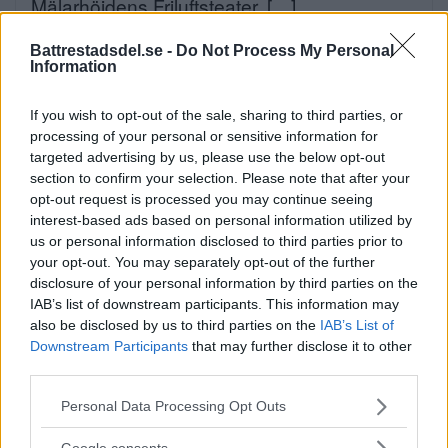
Mälarhöjdens Friluftsteater. […]
Publicerad 07:08, 7 augusti 2026
Battrestadsdel.se -
Do Not Process My Personal
Information
Annons:
If you wish to opt-out of the sale, sharing to third parties, or
processing of your personal or sensitive information for
Elsparkcyklister till sjukhus
targeted advertising by us, please use the below opt-out
efter olycka
section to confirm your selection. Please note that after your
opt-out request is processed you may continue seeing
På onsdagskvällen körde en elsparkcykel in
interest-based ads based on personal information utilized by
i en […]
us or personal information disclosed to third parties prior to
your opt-out. You may separately opt-out of the further
Publicerad 09:51, 6 augusti 2026
disclosure of your personal information by third parties on the
IAB’s list of downstream participants. This information may
also be disclosed by us to third parties on the
IAB’s List of
Alice, 17, sätter upp egen
Downstream Participants
that may further disclose it to other
third parties.
musikal – här är de största
utmaningarna
Please note that this website/app uses one or more Google
Personal Data Processing Opt Outs
services and may gather and store information including but
Alice Stenberg är 17 år och har skrivit, […]
not limited to your visit or usage behaviour. You may click to