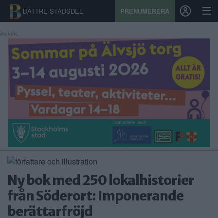
BÄTTRE STADSDEL
PRENUMERERA
Annons:
START
STADSDEL
PRENUMERATION
SPORT
ÅSIKTER
KALENDER
Ny bok med 250 lokalhistorier
KONTAKT
från Söderort: Imponerande
berättarfröjd
SAMARBETEN