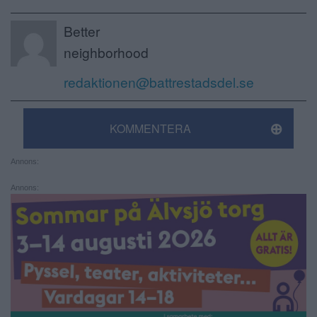
Better
neighborhood
redaktionen@battrestadsdel.se
KOMMENTERA
Annons:
Annons: