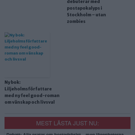
debuterar med
postapokalyps i
Stockholm – utan
zombies
Ny bok:
Liljeholmsförfattare
med ny feel good-roman
om vänskap och livsval
MEST LÄSTA JUST NU:
Debatt: Alla pratar om bostadsbrist – men lägenheterna