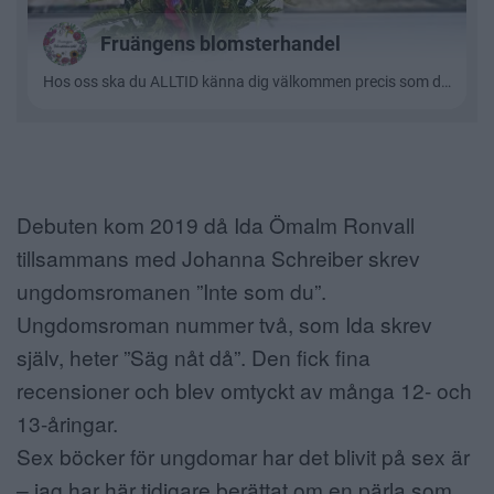
Debuten kom 2019 då Ida Ömalm Ronvall
tillsammans med Johanna Schreiber skrev
ungdomsromanen ”Inte som du”.
Ungdomsroman nummer två, som Ida skrev
själv, heter ”Säg nåt då”. Den fick fina
recensioner och blev omtyckt av många 12- och
13-åringar.
Sex böcker för ungdomar har det blivit på sex är
– jag har här tidigare berättat om en pärla som