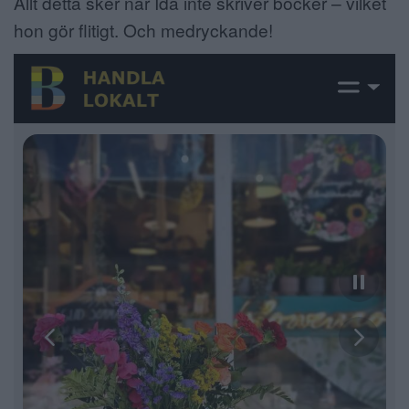
Allt detta sker när Ida inte skriver böcker – vilket
hon gör flitigt. Och medryckande!