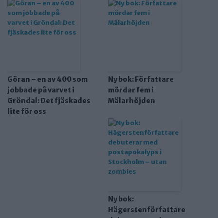
Göran – en av 400 som
Ny bok: Författare
jobbade på varvet i
mördar fem i
Gröndal: Det fjäskades
Mälarhöjden
lite för oss
Ny bok:
Hägerstenförfattare