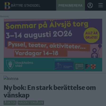
BÄTTRE STADSDEL
PRENUMERERA
Annons:
START
STADSDEL
PRENUMERATION
SPORT
ÅSIKTER
KALENDER
Ny bok: En stark berättelse om
KONTAKT
vänskap
SAMARBETEN
ÅSIKTER
HÄGERSTENSÅSEN