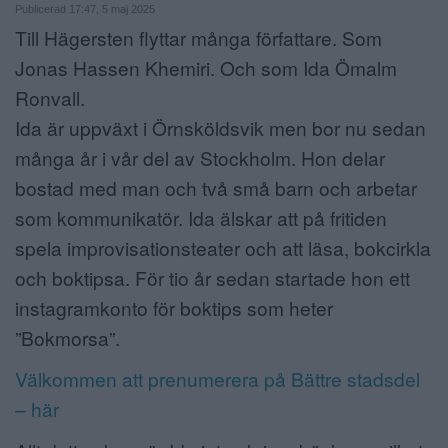
Publicerad 17:47, 5 maj 2025
ANNONSERA
Till Hägersten flyttar många författare. Som
Jonas Hassen Khemiri. Och som Ida Ömalm
NÄRINGSLIV
Ronvall.
MER
Ida är uppväxt i Örnsköldsvik men bor nu sedan
många år i vår del av Stockholm. Hon delar
bostad med man och två små barn och arbetar
som kommunikatör. Ida älskar att på fritiden
spela improvisationsteater och att läsa, bokcirkla
och boktipsa. För tio år sedan startade hon ett
instagramkonto för boktips som heter
”Bokmorsa”.
Välkommen att prenumerera på Bättre stadsdel
– här