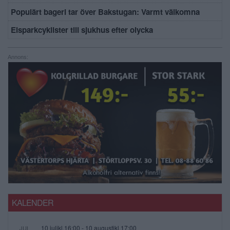
Populärt bageri tar över Bakstugan: Varmt välkomna
Elsparkcyklister till sjukhus efter olycka
Annons:
KALENDER
10 julikl.16:00
-
10 augustikl.17:00
JUL