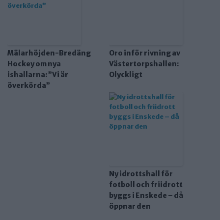
Mälarhöjden-Bredäng
Oro inför rivning av
Hockey om nya
Västertorpshallen:
ishallarna: ”Vi är
Olyckligt
överkörda”
Ny idrottshall för
fotboll och friidrott
byggs i Enskede – då
öppnar den