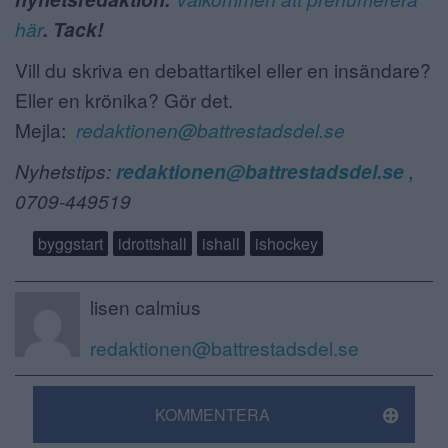
här
. Tack!
Vill du skriva en debattartikel eller en insändare?
Eller en krönika? Gör det.
Mejla:
redaktionen@battrestadsdel.se
Nyhetstips:
redaktionen@battrestadsdel.se
,
0709-449519
byggstart
idrottshall
ishall
ishockey
lisen calmius
redaktionen@battrestadsdel.se
KOMMENTERA