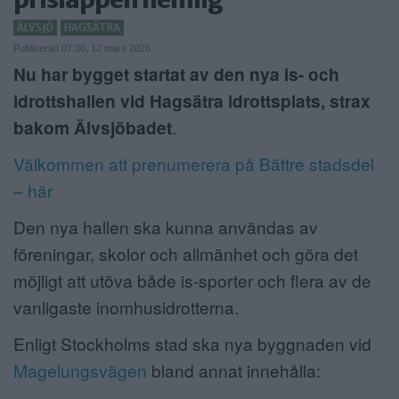
ANNONSERA
ÄLVSJÖ
HAGSÄTRA
Publicerad 07:30, 12 mars 2026
NÄRINGSLIV
Nu har bygget startat av den nya is- och
idrottshallen vid Hagsätra idrottsplats, strax
MER
bakom Älvsjöbadet
.
Välkommen att prenumerera på Bättre stadsdel
– här
Den nya hallen ska kunna användas av
föreningar, skolor och allmänhet och göra det
möjligt att utöva både is-sporter och flera av de
vanligaste inomhusidrotterna.
Enligt Stockholms stad ska nya byggnaden vid
Magelungsvägen
bland annat innehålla: