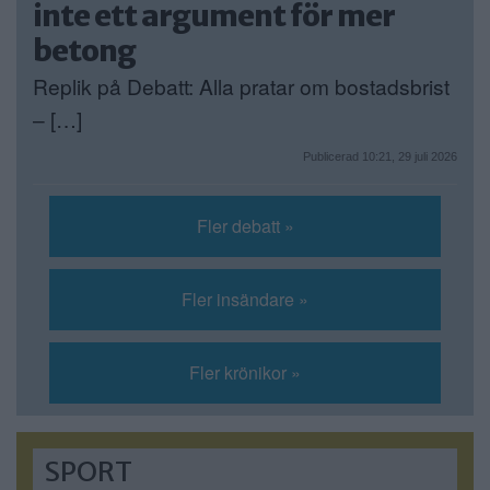
inte ett argument för mer
betong
Replik på Debatt: Alla pratar om bostadsbrist
– […]
Publicerad 10:21, 29 juli 2026
Fler debatt »
Fler insändare »
Fler krönikor »
SPORT