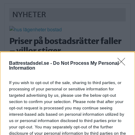
NYHETER
Priser på bostadsrätter faller
– villor stiger
Bostadsrättspriserna i Storstockholm sjönk
Battrestadsdel.se -
Do Not Process My Personal
med 2,5 procent under […]
Information
Publicerad 09:38, 7 augusti 2026
If you wish to opt-out of the sale, sharing to third parties, or
processing of your personal or sensitive information for
targeted advertising by us, please use the below opt-out
Poppe med ungdomar intar
section to confirm your selection. Please note that after your
friluftsteatern: Människan
opt-out request is processed you may continue seeing
interest-based ads based on personal information utilized by
kan göra något
us or personal information disclosed to third parties prior to
your opt-out. You may separately opt-out of the further
Nästa vecka blir det gästspel på
disclosure of your personal information by third parties on the