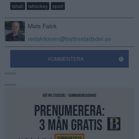
ishall
ishockey
sport
Mats Falck
redaktionen@battrestadsdel.se
KOMMENTERA
Annons:
Annons: