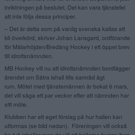
inriktningen på beslutet. Det kan vara tjänstefel
att inte följa dessa principer.
– Det är detta som på vanlig svenska kallas att
bli överkörd, skriver Johan Lansgard, ordförande
för Mälarhöjden/Bredäng Hockey i ett öppet brev
till idrottsnämnden.
MB Hockey vill nu att idrottsnämnden bordlägger
ärendet om Sätra ishall tills samråd ägt
rum.
Mötet med tjänstemännen är bokat 6 mars,
det vill säga ett par veckor efter att nämnden har
sitt möte.
Klubben har ett eget förslag på hur hallen kan
utformas (se bild nedan).
Föreningen vill också
ha två ishallar men de vill att hallarna byggs ihop