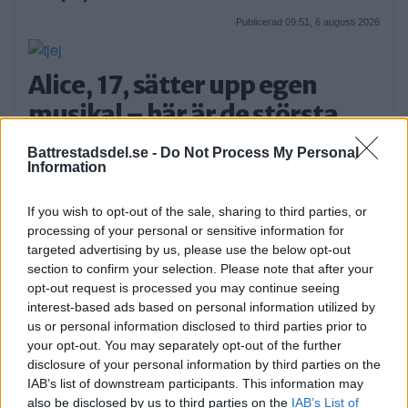
Publicerad 09:51, 6 augusti 2026
Alice, 17, sätter upp egen
musikal – här är de största
utmaningarna
Battrestadsdel.se -
Do Not Process My Personal
Information
Alice Stenberg är 17 år och har skrivit, […]
Publicerad 16:16, 5 augusti 2026
If you wish to opt-out of the sale, sharing to third parties, or
processing of your personal or sensitive information for
Annons:
targeted advertising by us, please use the below opt-out
section to confirm your selection. Please note that after your
opt-out request is processed you may continue seeing
interest-based ads based on personal information utilized by
us or personal information disclosed to third parties prior to
your opt-out. You may separately opt-out of the further
disclosure of your personal information by third parties on the
IAB’s list of downstream participants. This information may
also be disclosed by us to third parties on the
IAB’s List of