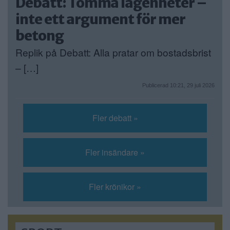
Debatt: Tomma lägenheter –
inte ett argument för mer
betong
Replik på Debatt: Alla pratar om bostadsbrist
– […]
Publicerad 10:21, 29 juli 2026
Fler debatt »
Fler insändare »
Fler krönikor »