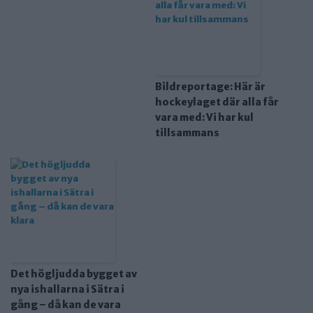
Bildreportage: Här är
hockeylaget där alla får
vara med: Vi har kul
tillsammans
Det högljudda bygget av
nya ishallarna i Sätra i
gång – då kan de vara