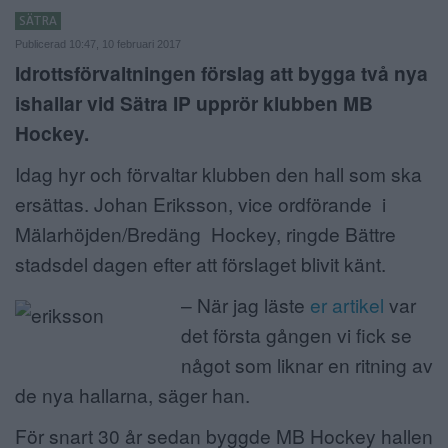
SÄTRA
ANNONSERA
Publicerad 10:47, 10 februari 2017
Idrottsförvaltningen förslag att bygga två nya
NÄRINGSLIV
ishallar vid Sätra IP upprör klubben MB
MER
Hockey.
Idag hyr och förvaltar klubben den hall som ska
ersättas.
Johan Eriksson, vice ordförande i
Mälarhöjden/Bredäng Hockey, ringde Bättre
stadsdel dagen efter att förslaget blivit känt.
– När jag läste
er artikel
var
det första gången vi fick se
något som liknar en ritning av
de nya hallarna, säger han.
För snart 30 år sedan byggde MB Hockey
hallen