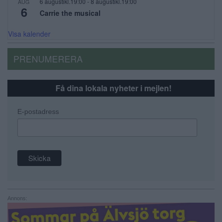
6 augustikl.19:00
-
8 augustikl.19:00
AUG
6
Carrie the musical
Visa kalender
PRENUMERERA
Få dina lokala nyheter i mejlen!
E-postadress
Annons: