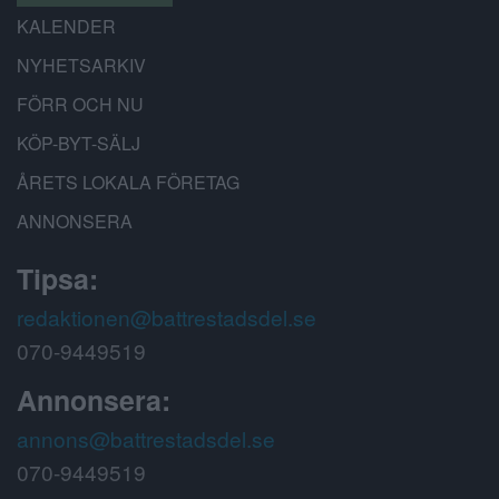
KALENDER
NYHETSARKIV
FÖRR OCH NU
KÖP-BYT-SÄLJ
ÅRETS LOKALA FÖRETAG
ANNONSERA
Tipsa:
redaktionen@battrestadsdel.se
070-9449519
Annonsera:
annons@battrestadsdel.se
070-9449519