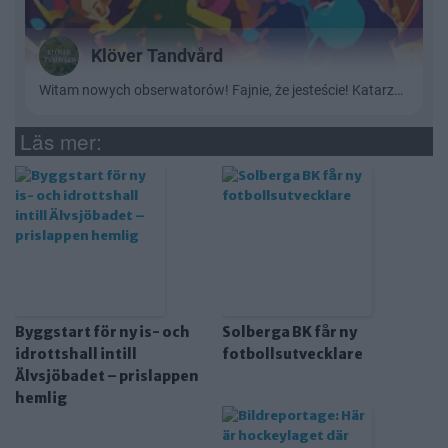
Läs mer:
Byggstart för ny is- och
Solberga BK får ny
idrottshall intill
fotbollsutvecklare
Älvsjöbadet – prislappen
hemlig