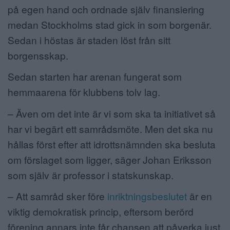
på egen hand och ordnade själv finansiering
medan Stockholms stad gick in som borgenär.
Sedan i höstas är staden löst från sitt
borgensskap.
Sedan starten har arenan fungerat som
hemmaarena för klubbens tolv lag.
– Även om det inte är vi som ska ta initiativet så
har vi begärt ett samrådsmöte. Men det ska nu
hållas först efter att idrottsnämnden ska besluta
om förslaget som ligger, säger Johan Eriksson
som själv är professor i statskunskap.
– Att samråd sker före
inriktningsbeslutet
är en
viktig demokratisk princip, eftersom berörd
förening annars inte får chansen att påverka just