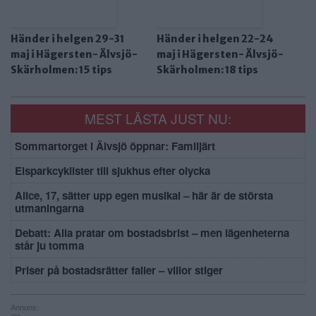
Händer i helgen 29-31
Händer i helgen 22-24
maj i Hägersten- Älvsjö-
maj i Hägersten- Älvsjö-
Skärholmen: 15 tips
Skärholmen: 18 tips
MEST LÄSTA JUST NU:
Sommartorget i Älvsjö öppnar: Familjärt
Elsparkcyklister till sjukhus efter olycka
Alice, 17, sätter upp egen musikal – här är de största
utmaningarna
Debatt: Alla pratar om bostadsbrist – men lägenheterna
står ju tomma
Priser på bostadsrätter faller – villor stiger
Annons: