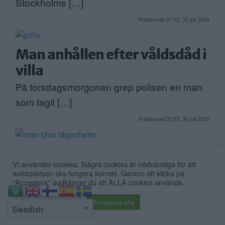
Stockholms […]
Publicerad 07:01, 31 juli 2026
Man anhållen efter våldsdåd i
villa
På torsdagsmorgonen grep polisen en man
som tagit […]
Publicerad 09:53, 30 juli 2026
Debatt: Tomma lägenheter –
Vi använder cookies. Några cookies är nödvändiga för att
inte ett argument för mer
webbplatsen ska fungera korrekt. Genom att klicka på
"Acceptera" godkänner du att ALLA cookies används.
betong
Replik på Debatt: Alla pratar om bostadsbrist
⇧
Cookie inställningar
Acceptera alla
– […]