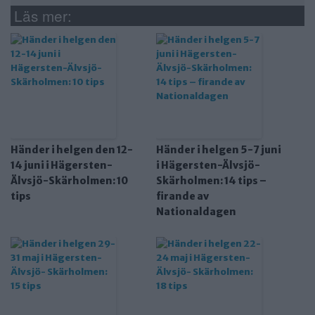
Läs mer:
Händer i helgen den 12-
Händer i helgen 5-7 juni
14 juni i Hägersten-
i Hägersten-Älvsjö-
Älvsjö-Skärholmen: 10
Skärholmen: 14 tips –
tips
firande av
Nationaldagen