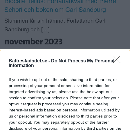
Biocafe Tellus: Författarkväll med Pierre
Schori och boken om Carl Sandburg
Slummen får sin hämnd: Författaren Carl
Sandburg och […]
november 2023
TOR2
Battrestadsdel.se -
Do Not Process My Personal
Information
2 novemberkl.13:00 – 15:00
If you wish to opt-out of the sale, sharing to third parties, or
Stockholms stad: Kurs: Min hälsa
processing of your personal or sensitive information for
targeted advertising by us, please use the below opt-out
Välkommen till en kurs på sju tillfällen där […]
section to confirm your selection. Please note that after your
opt-out request is processed you may continue seeing
TOR2
interest-based ads based on personal information utilized by
us or personal information disclosed to third parties prior to
your opt-out. You may separately opt-out of the further
disclosure of your personal information by third parties on the