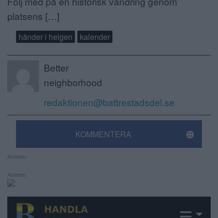
Följ med på en historisk vandring genom
platsens […]
händer i helgen
kalender
Better
neighborhood
redaktionen@battrestadsdel.se
KOMMENTERA
Annons:
Annons: