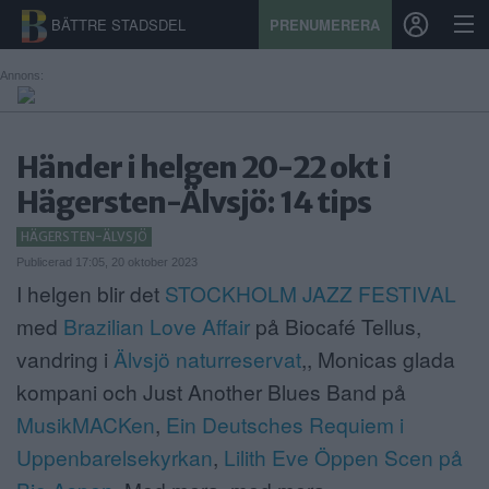
BÄTTRE STADSDEL
PRENUMERERA
Annons:
START
Händer i helgen 20-22 okt i
STADSDEL
Hägersten-Älvsjö: 14 tips
PRENUMERATION
HÄGERSTEN-ÄLVSJÖ
Publicerad 17:05, 20 oktober 2023
SPORT
I helgen blir det
STOCKHOLM JAZZ FESTIVAL
med
Brazilian Love Affair
på Biocafé Tellus,
ÅSIKTER
vandring i
Älvsjö naturreservat
,, Monicas glada
KALENDER
kompani och Just Another Blues Band på
MusikMACKen
,
Ein Deutsches Requiem i
KONTAKT
Uppenbarelsekyrkan
,
Lilith Eve Öppen Scen på
SAMARBETEN