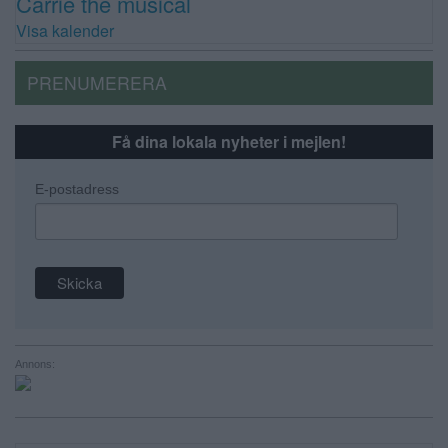
Carrie the musical
Visa kalender
PRENUMERERA
Få dina lokala nyheter i mejlen!
E-postadress
Annons: