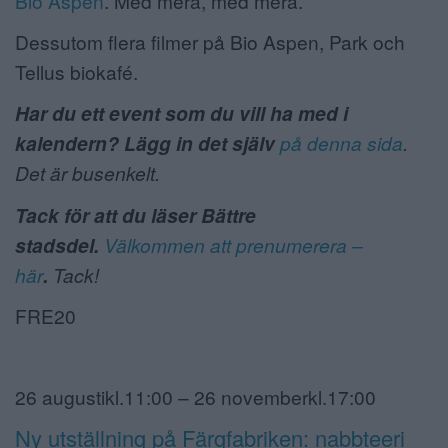
Bio Aspen
. Med mera, med mera.
ANNONSERA
Dessutom flera filmer på Bio Aspen, Park och
Tellus biokafé.
NÄRINGSLIV
Har du ett event som du vill ha med i
MER
kalendern? Lägg in det själv
på denna sida
.
Det är busenkelt.
Tack för att du läser Bättre
stadsdel.
Välkommen att prenumerera –
här
.
Tack!
FRE20
26 augustikl.11:00 – 26 novemberkl.17:00
Ny utställning på Färgfabriken: nabbteeri