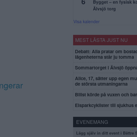
6
Bygget – en fysisk 
Älvsjö torg
Visa kalender
MEST LÄSTA JUST NU
Debatt: Alla pratar om bosta
lägenheterna står ju tomma
Sommartorget i Älvsjö öppna
Alice, 17, sätter upp egen mu
ngerar
de största utmaningarna
Bilist körde på vuxen och ba
Elsparkcyklister till sjukhus 
EVENEMANG
Lägg själv in ditt event i Bättre