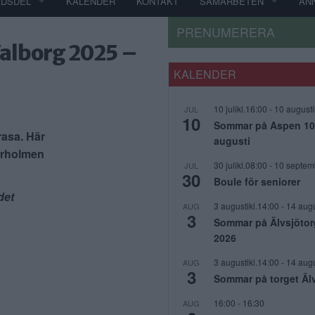
ADSDEL
KALENDER
KONTAKT
SAMARBETEN
AN
PRENUMERERA
Valborg 2025 –
KALENDER
10 julikl.16:00
-
10 augusti
JUL
10
Sommar på Aspen 10 j
rasa
. Här
augusti
kärholmen
30 julikl.08:00
-
10 septem
JUL
30
Boule för seniorer
det
3 augustikl.14:00
-
14 augu
AUG
3
Sommar på Älvsjötor
2026
3 augustikl.14:00
-
14 augu
AUG
3
Sommar på torget Äl
16:00
-
16:30
AUG