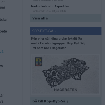
 att
Narkotikabrott i Aspudden
stöd
Publicerad 17:04, 28 juni 2026
Visa alla
delar
KÖP-BYT-SÄLJ
rbete
Köp eller sälj dina prylar lokalt! Gå
med i Facebookgruppen Köp Byt Sälj
- Vi som bor i Hägersten
på
ta
 är
ivs
Gå till Köp-Byt-Sälj