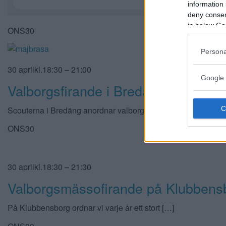
information 
deny consent
in below Go
ONS30
Persona
30 aprilkl.18:30 – 21:00
Google 
Valborgsfirande i Bredäng
Scouterna i Bredäng anordnar valborgsfirande på ängen ovan
ONS30
30 aprilkl.18:30 – 21:30
Valborgsmässofirande på Klubbens
På Klubbensborg ordnar vi varje år ett stort […]