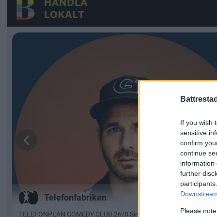
Battresta
If you wish 
sensitive in
confirm you
continue se
information 
further disc
participants
Downstream 
Please note