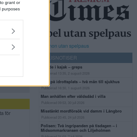
to grant or
ed purposes
Casinon utan spelpaus
POLISNOTISER
Flydde i kajak – greps
Publicerad 13:35, 2 augusti 2026
Bråk på idrottsplats – två män till sjukhus
Publicerad 16:30, 1 augusti 2026
Man anhållen efter våldsdåd i villa
Publicerad 09:53, 30 juli 2026
Misstänkt mordförsök vid damm i Långbro
ta för
Publicerad 20:45, 24 juli 2026
Polisen: Två ingripanden på tisdagen – i
Midsommarkransen och Liljeholmen
Publicerad 21:02, 7 juli 2026