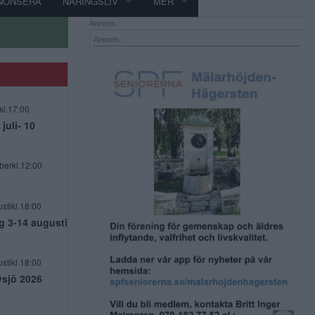
NONSERA
NÄRINGSLIV
MER
Annons:
Annons:
kl.17:00
uli- 10
berkl.12:00
stikl.18:00
g 3-14 augusti
stikl.18:00
vsjö 2026