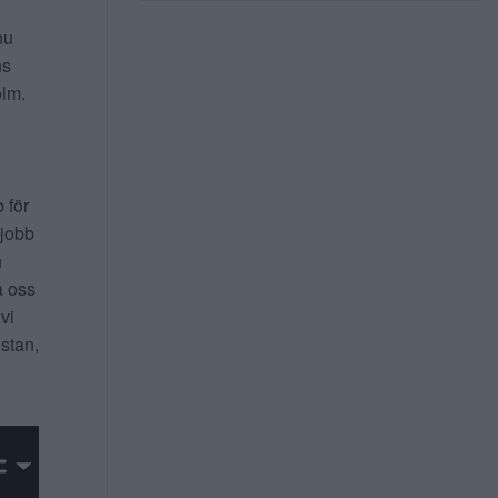
nu
ns
lm.
b för
 jobb
n
a oss
 vi
 stan,