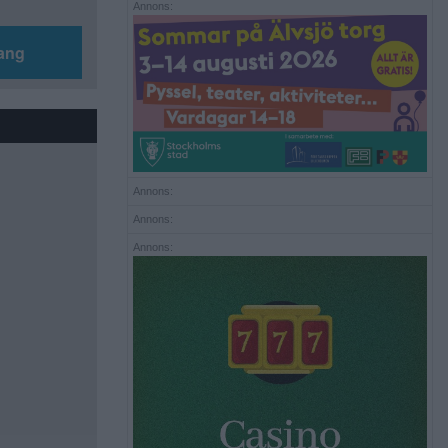
Annons:
ang
Annons:
Annons:
Annons: