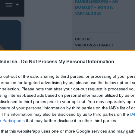
BILDER:
VALBORGSFIRARE I
KLUBBENSBORG – ÄR
DU MED? – BONUS:
dsdel.se -
Do Not Process My Personal Information
VÅRTAL 2025
to opt-out of the sale, sharing to third parties, or processing of your per
formation for targeted advertising by us, please use the below opt-out s
r selection. Please note that after your opt-out request is processed y
eing interest-based ads based on personal information utilized by us or
disclosed to third parties prior to your opt-out. You may separately opt-
losure of your personal information by third parties on the IAB’s list of
. This information may also be disclosed by us to third parties on the
IA
Participants
that may further disclose it to other third parties.
SÅ FIRADES VALBORG I
 that this website/app uses one or more Google services and may gath
HÄGERSTEN-ÄLVSJÖ