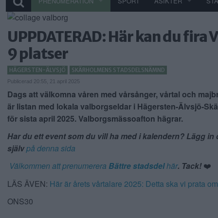
PRENUMERATION
SPORT
ÅSIKTER
ST
UPPDATERAD: Här kan du fira 
9 platser
HÄGERSTEN-ÄLVSJÖ
SKÄRHOLMENS STADSDELSNÄMND
Publicerad 20:55, 21 april 2025
Dags att välkomna våren med vårsånger, vårtal och
majb
är listan med lokala valborgseldar i Hägersten-Älvsjö-S
för sista april 2025.
Valborgsmässoafton hägrar.
Har du ett event som du vill ha med i kalendern? Lägg in 
själv
på denna sida
Välkommen att prenumerera
Bättre stadsdel
här
. Tack!
❤️
LÄS ÄVEN:
Här är årets vårtalare 2025: Detta ska vi prata om
ONS30