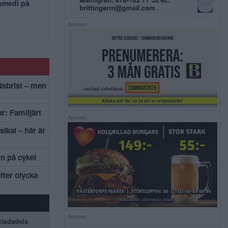
komedi på
Annons:
dsbrist – men
r: Familjärt
Annons:
sikal – här är
rn på cykel
efter olycka
Annons:
 Stadsdels