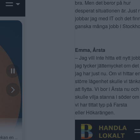
bra. Men det beror på hur
desperat situationen är. Just 
jobbar jag med IT och det fin
ganska många jobb i Stockho
Emma, Årsta
– Jag vill inte hitta ett nytt job
jag tycker jättemycket om det
jag har just nu. Om vi hittar e
större lägenhet skulle vi tänk
att flytta. Vi bor i Årsta nu och
skulle vilja stanna i söder om
vi har tittat typ på Farsta
eller Hökarängen.