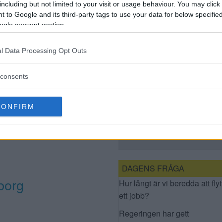
including but not limited to your visit or usage behaviour. You may click 
 to Google and its third-party tags to use your data for below specifi
ogle consent section.
l Data Processing Opt Outs
consents
BILDER: PUBLIKSUCCÉ
för […]
CONFIRM
NÄR VALBORG
FIRADES I
KLUBBENSBORG
DAGENS FRÅGA
borg
Hur långt är vi beredda att flyt
ett jobb?
Regeringen har gett