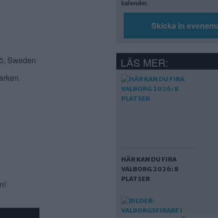
kalender.
Skicka in evenem
jö, Sweden
LÄS MER:
arken.
HÄR KAN DU FIRA
VALBORG 2026: 8
PLATSER
n!