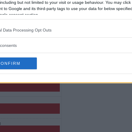
including but not limited to your visit or usage behaviour. You may click 
Publicerad 23:30, 30 april 2025
 to Google and its third-party tags to use your data for below specifi
ogle consent section.
l Data Processing Opt Outs
consents
CONFIRM
t