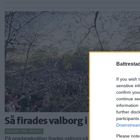
Battresta
If you wish 
sensitive in
confirm you
continue se
information 
further disc
Så firades valborg i Hägersten
participants
Downstream 
HÄGERSTEN-ÄLVSJÖ
Please note
På onsdagskvällen firades valborg på flera platser i […]