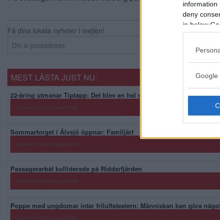
information 
deny consent
in below Go
Få dina lokala nyheter i mejlen!
Persona
Google 
MEST LÄSTA JUST NU:
22-åring utmanar Tiptapp: Det blev en hel sommar framför datorn
posted on 17:53, 8 augusti 2026
Sommartorget i Älvsjö öppnar: Familjärt
posted on 16:23, 3 augusti 2026
Passagerarbåt kolliderade på Riddarfjärden
posted on 22:07, 8 augusti 2026
Poppe med ungdomar intar friluftsteatern: Människan kan göra någo
posted on 07:08, 7 augusti 2026