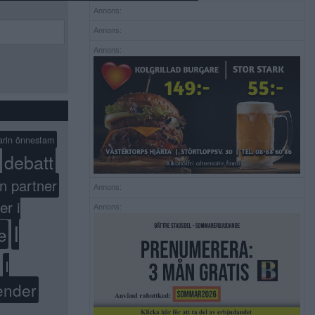
Annons:
Annons:
Annons:
arin önnestam
debatt
n partner
Annons:
er i
Annons:
I
e
I
ender