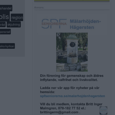
shandel
Annons:
olis
region
skjutning
mråd
ponsrad
ska kyrkan