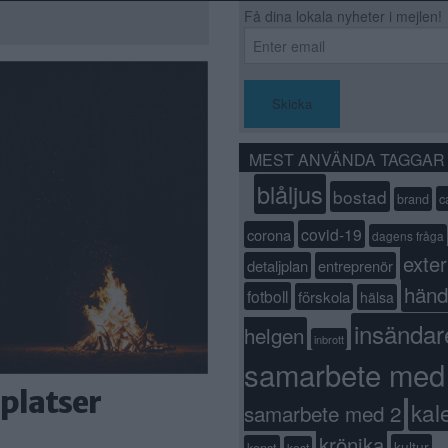
Få dina lokala nyheter i mejlen!
Skicka
MEST ANVÄNDA TAGGAR
blåljus
bostad
c
brand
covid-19
corona
dagens fråga
exter
detaljplan
entreprenör
händ
fotboll
förskola
hälsa
insändar
helgen
inbrott
samarbete med
 platser
kal
samarbete med 2
krönika
kultur
konst