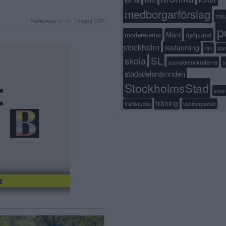
kost
medborgarförslag
mis
Publicerad 14:34, 18 april 2026
p
moderaterna
Mord
nyöppnat
stockholm
restaurang
rån
sa
SL
skola
socialdemokraterna
s
stadsdelsnämnden
StockholmsStad
sven
träning
trafikolycka
vänsterpartiet