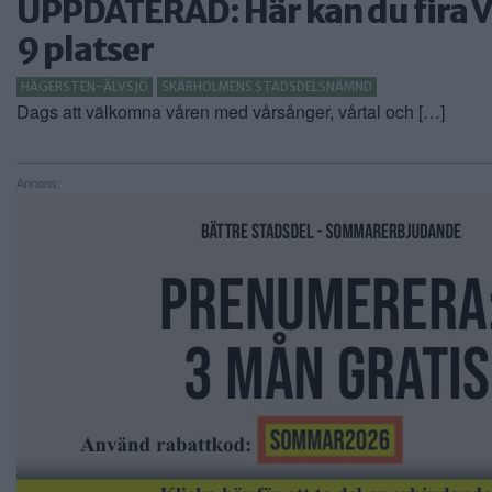
UPPDATERAD: Här kan du fira 
9 platser
HÄGERSTEN-ÄLVSJÖ
SKÄRHOLMENS STADSDELSNÄMND
Dags att välkomna våren med vårsånger, vårtal och […]
Annons: