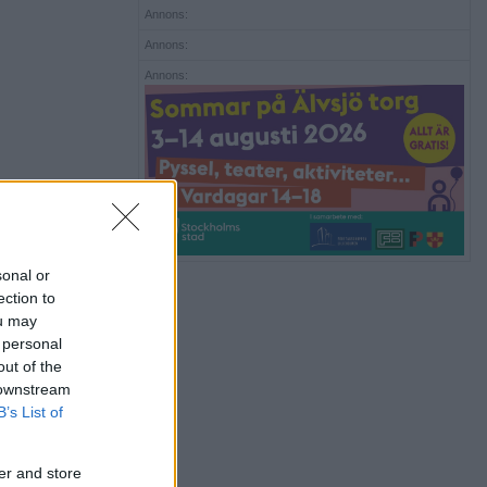
Annons:
Annons:
Annons:
sonal or
ection to
ou may
 personal
out of the
 downstream
B’s List of
er and store