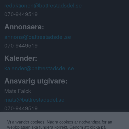
redaktionen@battrestadsdel.se
070-9449519
Annonsera:
annons@battrestadsdel.se
070-9449519
Kalender:
kalender@battrestadsdel.se
Ansvarig utgivare:
Mats Falck
mats@battrestadsdel.se
070-9449519
Följ oss på:
Vi använder cookies. Några cookies är nödvändiga för att
webbplatsen ska fungera korrekt. Genom att klicka på