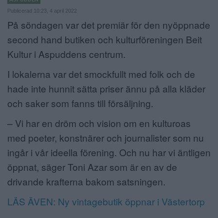
Publicerad 10:23, 4 april 2022
ANNONSERA
På söndagen var det premiär för den nyöppnade
NÄRINGSLIV
second hand butiken och kulturföreningen Beit
Kultur i Aspuddens centrum.
MER
I lokalerna var det smockfullt med folk och de
hade inte hunnit sätta priser ännu på alla kläder
och saker som fanns till försäljning.
– Vi har en dröm och vision om en kulturoas
med poeter, konstnärer och journalister som nu
ingår i vår ideella förening. Och nu har vi äntligen
öppnat, säger Toni Azar som är en av de
drivande krafterna bakom satsningen.
LÄS ÄVEN: Ny vintagebutik öppnar i Västertorp