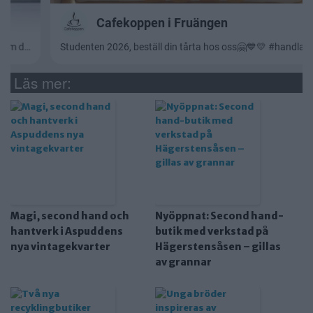
Läs mer:
Magi, second hand och
Nyöppnat: Second hand-
hantverk i Aspuddens
butik med verkstad på
nya vintagekvarter
Hägerstensåsen – gillas
av grannar