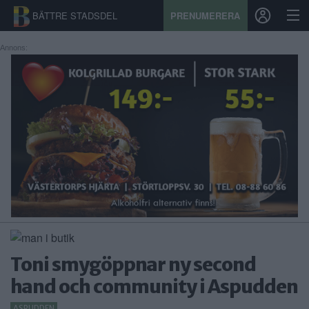
BÄTTRE STADSDEL
PRENUMERERA
Annons:
START
STADSDEL
PRENUMERATION
SPORT
ÅSIKTER
KALENDER
Toni smygöppnar ny second
KONTAKT
hand och community i Aspudden
SAMARBETEN
ASPUDDEN