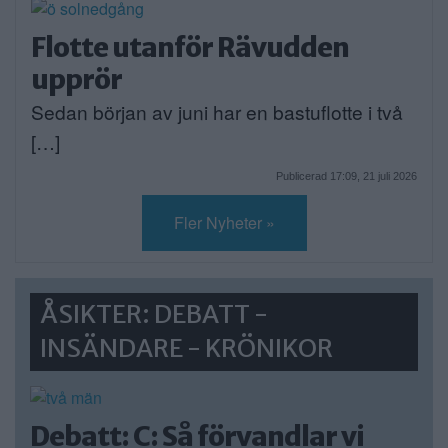
Flotte utanför Rävudden
upprör
Sedan början av juni har en bastuflotte i två
[…]
Publicerad 17:09, 21 juli 2026
Fler Nyheter »
ÅSIKTER: DEBATT -
INSÄNDARE - KRÖNIKOR
Debatt: C: Så förvandlar vi