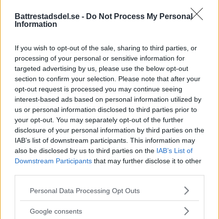
Battrestadsdel.se -
Do Not Process My Personal
Information
När onlinecasino blir en del av
den digitala vardagen i södra
If you wish to opt-out of the sale, sharing to third parties, or
processing of your personal or sensitive information for
Stockholm
targeted advertising by us, please use the below opt-out
EXTERN PARTNER. Södra Stockholm är en
section to confirm your selection. Please note that after your
opt-out request is processed you may continue seeing
del av […]
interest-based ads based on personal information utilized by
us or personal information disclosed to third parties prior to
Publicerad 05:03, 4 augusti 2026
your opt-out. You may separately opt-out of the further
disclosure of your personal information by third parties on the
IAB’s list of downstream participants. This information may
also be disclosed by us to third parties on the
IAB’s List of
Downstream Participants
that may further disclose it to other
third parties.
Sommartorget i Älvsjö
Please note that this website/app uses one or more Google
Personal Data Processing Opt Outs
öppnar: Familjärt
services and may gather and store information including but
not limited to your visit or usage behaviour. You may click to
På måndagseftermiddagen öppnade
Google consents