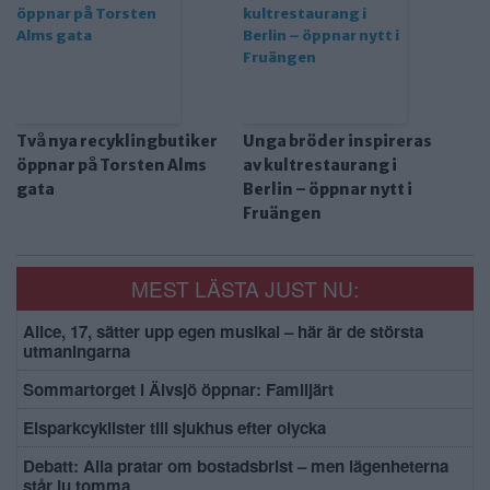
Två nya recyklingbutiker
Unga bröder inspireras
öppnar på Torsten Alms
av kultrestaurang i
gata
Berlin – öppnar nytt i
Fruängen
MEST LÄSTA JUST NU:
Alice, 17, sätter upp egen musikal – här är de största
utmaningarna
Sommartorget i Älvsjö öppnar: Familjärt
Elsparkcyklister till sjukhus efter olycka
Debatt: Alla pratar om bostadsbrist – men lägenheterna
står ju tomma