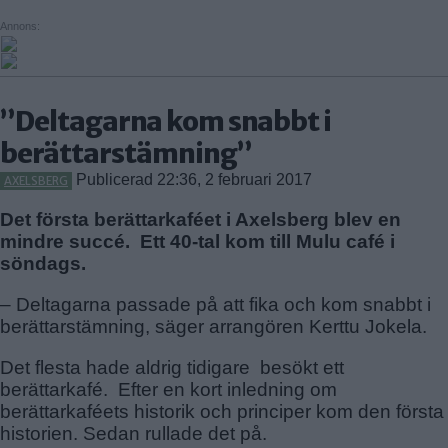
ÅRSTABERG
Annons:
ÅRSTADAL
Enskede-Årsta-Vantör
ÄLVSJÖ
BANDHAGEN
SOLBERGA
ENSKEDEFÄLTET
”Deltagarna kom snabbt i
ENSKEDE GÅRD
berättarstämning”
GAMLA ENSKEDE
HAGSÄTRA
Publicerad 22:36, 2 februari 2017
AXELSBERG
HÖGDALEN
Det första berättarkaféet i Axelsberg blev en
JOHANNESHOV
mindre succé. Ett 40-tal kom till Mulu café i
RÅGSVED
söndags.
STUREBY
– Deltagarna passade på att fika och kom snabbt i
ÅRSTA
berättarstämning, säger arrangören Kerttu Jokela.
Farsta
ÖRBY
FAGERSJÖ
Det flesta hade aldrig tidigare besökt ett
ÖSTBERGA
FARSTA
berättarkafé. Efter en kort inledning om
FARSTANÄSET
berättarkaféets historik och principer kom den första
historien. Sedan rullade det på.
FARSTA STRAND