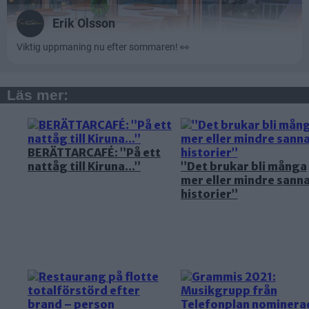
Läs mer:
BERÄTTARCAFÉ: ”På ett
nattåg till Kiruna…”
”Det brukar bli många
mer eller mindre sann
historier”