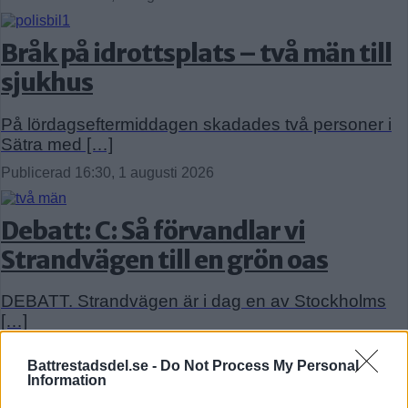
Bråk på idrottsplats – två män till
sjukhus
På lördagseftermiddagen skadades två personer i
Sätra med […]
Publicerad 16:30, 1 augusti 2026
Debatt: C: Så förvandlar vi
Strandvägen till en grön oas
DEBATT. Strandvägen är i dag en av Stockholms
[…]
Publicerad 07:01, 31 juli 2026
Battrestadsdel.se -
Do Not Process My Personal
Annons:
Information