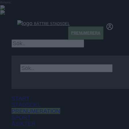
Annons:
BÄTTRE STADSDEL
PRENUMERERA
×
START
STADSDEL
PRENUMERATION
SPORT
ÅSIKTER