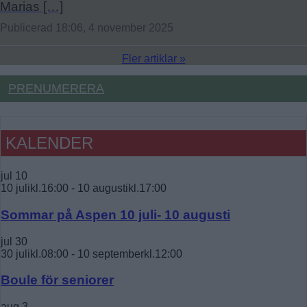
Marias […]
Publicerad 18:06, 4 november 2025
Fler artiklar »
PRENUMERERA
KALENDER
jul
10
10 julikl.16:00
-
10 augustikl.17:00
Sommar på Aspen 10 juli- 10 augusti
jul
30
30 julikl.08:00
-
10 septemberkl.12:00
Boule för seniorer
aug
3