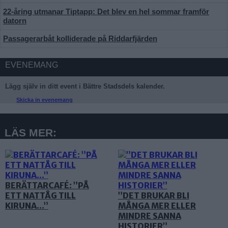
22-åring utmanar Tiptapp: Det blev en hel sommar framför
datorn
Passagerarbåt kolliderade på Riddarfjärden
EVENEMANG
Lägg själv in ditt event i Bättre Stadsdels kalender.
Skicka in evenemang
LÄS MER:
BERÄTTARCAFÉ: ”PÅ
ETT NATTÅG TILL
”DET BRUKAR BLI
KIRUNA…”
MÅNGA MER ELLER
MINDRE SANNA
HISTORIER”