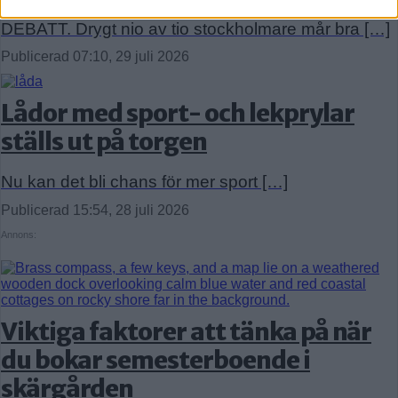
DEBATT. Drygt nio av tio stockholmare mår bra […]
Publicerad 07:10, 29 juli 2026
Lådor med sport- och lekprylar
ställs ut på torgen
Nu kan det bli chans för mer sport […]
Publicerad 15:54, 28 juli 2026
Annons:
Viktiga faktorer att tänka på när
du bokar semesterboende i
skärgården