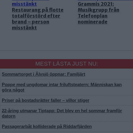
Grammis 2021:
Restaurang på flotte
Musikgrupp från
totalförstörd efter
Telefonplan
brand – person
nominerade
misstänkt
MEST LÄSTA JUST NU:
Sommartorget i Älvsjö öppnar: Familjärt
Poppe med ungdomar intar friluftsteatern: Människan kan
göra något
Priser på bostadsrätter faller – villor stiger
22-åring utmanar Tiptapp: Det blev en hel sommar framför
datorn
Passagerarbåt kolliderade på Riddarfjärden