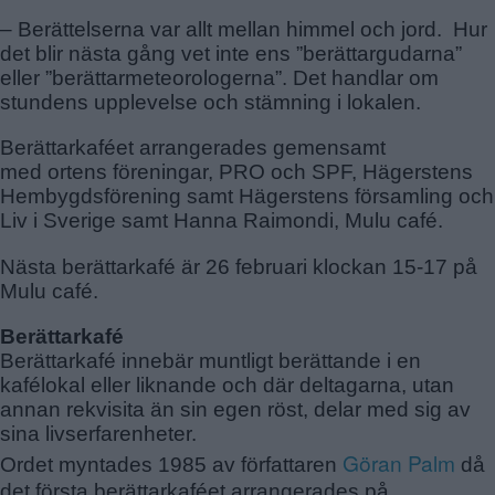
GUBBÄNGEN
– Berättelserna var allt mellan himmel och jord. Hur
HÖKARÄNGEN
det blir nästa gång vet inte ens ”berättargudarna”
LARSBODA
eller ”berättarmeteorologerna”. Det handlar om
stundens upplevelse och stämning i lokalen.
SKÖNDAL
SVEDMYRA (DEL AV)
Berättarkaféet arrangerades gemensamt
TALLKROGEN
med ortens föreningar, PRO och SPF, Hägerstens
Hembygdsförening samt Hägerstens församling och
Liv i Sverige samt Hanna Raimondi, Mulu café.
Nästa berättarkafé är 26 februari klockan 15-17 på
Mulu café.
Berättarkafé
Berättarkafé innebär muntligt berättande i en
kafélokal eller liknande och där deltagarna, utan
annan rekvisita än sin egen röst, delar med sig av
sina livserfarenheter.
Göran Palm
Ordet myntades 1985 av författaren
då
det första berättarkaféet arrangerades på