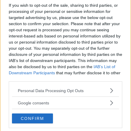
If you wish to opt-out of the sale, sharing to third parties, or
Man anhållen efter våldsdåd i villa
processing of your personal or sensitive information for
targeted advertising by us, please use the below opt-out
På torsdagsmorgonen grep polisen en man som
section to confirm your selection. Please note that after your
tagit […]
opt-out request is processed you may continue seeing
interest-based ads based on personal information utilized by
Publicerad 09:53, 30 juli 2026
us or personal information disclosed to third parties prior to
your opt-out. You may separately opt-out of the further
disclosure of your personal information by third parties on the
Debatt: Tomma lägenheter – inte
IAB’s list of downstream participants. This information may
ett argument för mer betong
also be disclosed by us to third parties on the
IAB’s List of
Downstream Participants
that may further disclose it to other
third parties.
Replik på Debatt: Alla pratar om bostadsbrist – […]
Please note that this website/app uses one or more Google
Publicerad 10:21, 29 juli 2026
Personal Data Processing Opt Outs
services and may gather and store information including but
not limited to your visit or usage behaviour. You may click to
Google consents
Varannan vuxen har hälsofarligt
grant or deny consent to Google and its third-party tags to
use your data for below specified purposes in below Google
dålig kondition – så vänder vi
CONFIRM
consent section.
trenden