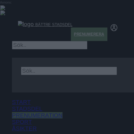
Annons:
BÄTTRE STADSDEL
PRENUMERERA
×
START
STADSDEL
PRENUMERATION
SPORT
ÅSIKTER