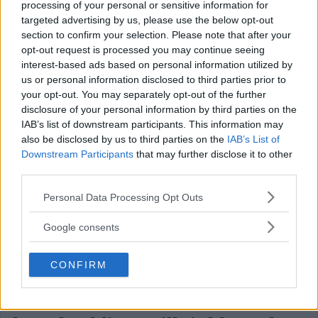
processing of your personal or sensitive information for
targeted advertising by us, please use the below opt-out
Priser på bostadsrätter faller –
section to confirm your selection. Please note that after your
villor stiger
opt-out request is processed you may continue seeing
interest-based ads based on personal information utilized by
us or personal information disclosed to third parties prior to
Bostadsrättspriserna i Storstockholm sjönk med 2,5
your opt-out. You may separately opt-out of the further
procent under […]
disclosure of your personal information by third parties on the
Publicerad 09:38, 7 augusti 2026
IAB’s list of downstream participants. This information may
also be disclosed by us to third parties on the
IAB’s List of
Downstream Participants
that may further disclose it to other
Poppe med ungdomar intar
third parties.
friluftsteatern: Människan kan
Please note that this website/app uses one or more Google
Personal Data Processing Opt Outs
göra något
services and may gather and store information including but
not limited to your visit or usage behaviour. You may click to
Google consents
grant or deny consent to Google and its third-party tags to
Nästa vecka blir det gästspel på Mälarhöjdens
use your data for below specified purposes in below Google
Friluftsteater. […]
CONFIRM
consent section.
Publicerad 07:08, 7 augusti 2026