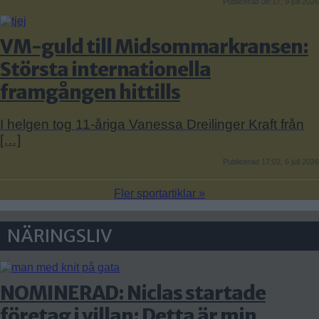
Publicerad 08:17, 9 juli 2026
VM-guld till Midsommarkransen:
Största internationella
framgången hittills
I helgen tog 11-åriga Vanessa Dreilinger Kraft från
[…]
Publicerad 17:02, 6 juli 2026
Fler sportartiklar »
NÄRINGSLIV
NOMINERAD: Niclas startade
företag i villan: Detta är min