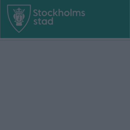
GUBBÄNGEN
HÖKARÄNGEN
LARSBODA
SKÖNDAL
SVEDMYRA (DEL AV)
TALLKROGEN