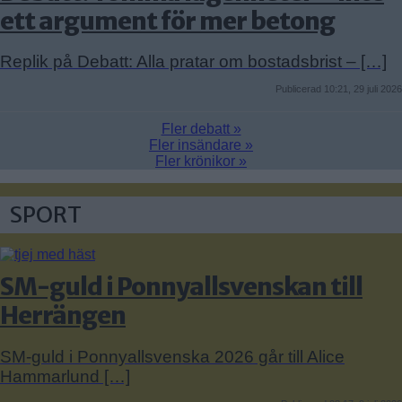
ett argument för mer betong
Replik på Debatt: Alla pratar om bostadsbrist – […]
Publicerad 10:21, 29 juli 2026
Fler debatt »
Fler insändare »
Fler krönikor »
SPORT
SM-guld i Ponnyallsvenskan till
Herrängen
SM-guld i Ponnyallsvenska 2026 går till Alice
Hammarlund […]