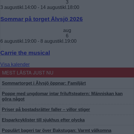
3
3 augustikl.14:00
-
14 augustikl.18:00
Sommar på torget Älvsjö 2026
aug
6
6 augustikl.19:00
-
8 augustikl.19:00
Carrie the musical
Visa kalender
MEST LÄSTA JUST NU
Sommartorget i Älvsjö öppnar: Familjärt
Poppe med ungdomar intar friluftsteatern: Människan kan
göra något
Priser på bostadsrätter faller – villor stiger
Elsparkcyklister till sjukhus efter olycka
Populärt bageri tar över Bakstugan: Varmt välkomna