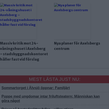
Massiv kritik mot 24-
Nya planer för Axelsbergs
våningshuset i Axelsberg
centrum
– stadsbyggnadskontoret
håller fast vid förslag
MEST LÄSTA JUST NU:
Sommartorget i Älvsjö öppnar: Familjärt
Poppe med ungdomar intar friluftsteatern: Människan kan
göra något