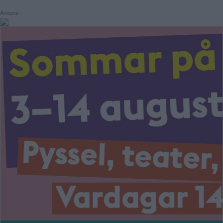
ÅRSTABERG
Annons:
ÅRSTADAL
Enskede-Årsta-Vantör
ÄLVSJÖ
BANDHAGEN
SOLBERGA
ENSKEDEFÄLTET
ENSKEDE GÅRD
GAMLA ENSKEDE
HAGSÄTRA
HÖGDALEN
JOHANNESHOV
RÅGSVED
STUREBY
ÅRSTA
Farsta
ÖRBY
FAGERSJÖ
ÖSTBERGA
FARSTA
FARSTANÄSET
FARSTA STRAND