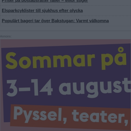
Priser på bostadsrätter faller – villor stiger
Elsparkcyklister till sjukhus efter olycka
Populärt bageri tar över Bakstugan: Varmt välkomna
Annons: