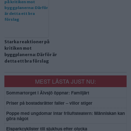
Starka reaktioner på
kritiken mot
byggplanerna: Därför är
detta ett bra förslag
MEST LÄSTA JUST NU:
Sommartorget i Älvsjö öppnar: Familjärt
Priser på bostadsrätter faller – villor stiger
Poppe med ungdomar intar friluftsteatern: Människan kan
göra något
Elsparkcyklister till sjukhus efter olycka