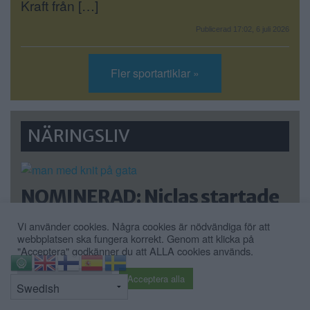
Kraft från […]
Publicerad 17:02, 6 juli 2026
Fler sportartiklar »
NÄRINGSLIV
NOMINERAD: Niclas startade
företag i villan: Detta är min
Vi använder cookies. Några cookies är nödvändiga för att
passion – expansion på gång
webbplatsen ska fungera korrekt. Genom att klicka på
"Acceptera" godkänner du att ALLA cookies används.
För två år sedan startade Niclas Holm i […]
⇧
Cookie inställningar
Acceptera alla
Publicerad 16:16, 5 november 2025