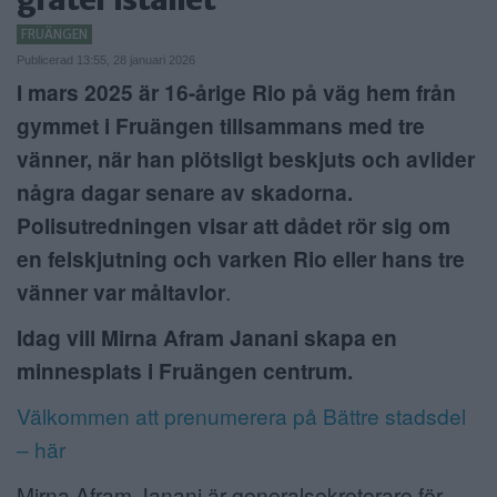
ANNONSERA
FRUÄNGEN
Publicerad 13:55, 28 januari 2026
NÄRINGSLIV
I mars 2025 är 16-årige Rio på väg hem från
gymmet i Fruängen tillsammans med tre
MER
vänner, när han plötsligt beskjuts och avlider
några dagar senare av skadorna.
Polisutredningen visar att dådet rör sig om
en felskjutning och varken Rio eller hans tre
vänner var måltavlor
.
Idag vill Mirna Afram Janani skapa en
minnesplats i Fruängen centrum.
Välkommen att prenumerera på Bättre stadsdel
– här
Mirna Afram Janani är generalsekreterare för