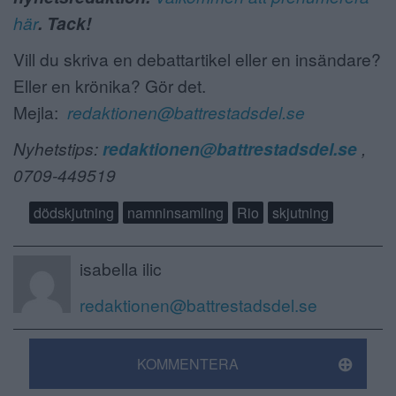
här
. Tack!
Vill du skriva en debattartikel eller en insändare?
Eller en krönika? Gör det.
Mejla:
redaktionen@battrestadsdel.se
Nyhetstips:
redaktionen@battrestadsdel.se
,
0709-449519
dödskjutning
namninsamling
Rio
skjutning
isabella ilic
redaktionen@battrestadsdel.se
KOMMENTERA