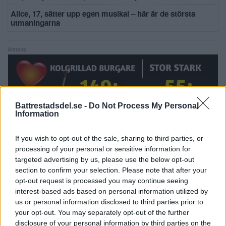
Alice, 17, sätter upp egen musikal – här är de största
utmaningarna
Annons:
Battrestadsdel.se -
Do Not Process My Personal
Information
If you wish to opt-out of the sale, sharing to third parties, or
processing of your personal or sensitive information for
targeted advertising by us, please use the below opt-out
section to confirm your selection. Please note that after your
opt-out request is processed you may continue seeing
KALENDER
interest-based ads based on personal information utilized by
us or personal information disclosed to third parties prior to
your opt-out. You may separately opt-out of the further
10 julikl.16:00
-
10 augustikl.17:00
JUL
disclosure of your personal information by third parties on the