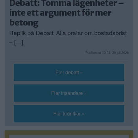
Debatt: Tomma lägenheter –
inte ett argument för mer
betong
Replik på Debatt: Alla pratar om bostadsbrist
– […]
Publicerad 10:21, 29 juli 2026
Fler debatt »
Fler insändare »
Fler krönikor »