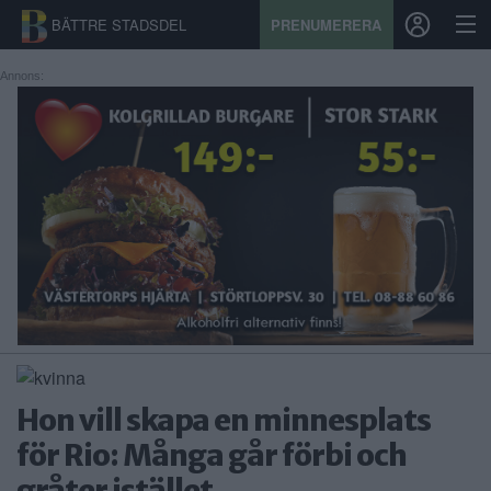
BÄTTRE STADSDEL
PRENUMERERA
Annons:
START
STADSDEL
PRENUMERATION
SPORT
ÅSIKTER
KALENDER
Hon vill skapa en minnesplats
KONTAKT
för Rio: Många går förbi och
SAMARBETEN
gråter istället