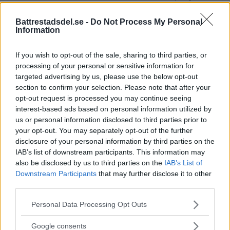
Battrestadsdel.se -
Do Not Process My Personal
Information
När onlinecasino blir en del av
If you wish to opt-out of the sale, sharing to third parties, or
processing of your personal or sensitive information for
den digitala vardagen i södra
targeted advertising by us, please use the below opt-out
Stockholm
section to confirm your selection. Please note that after your
opt-out request is processed you may continue seeing
EXTERN PARTNER. Södra Stockholm är en
interest-based ads based on personal information utilized by
us or personal information disclosed to third parties prior to
del av […]
your opt-out. You may separately opt-out of the further
disclosure of your personal information by third parties on the
Publicerad 05:03, 4 augusti 2026
IAB’s list of downstream participants. This information may
Annons:
also be disclosed by us to third parties on the
IAB’s List of
Downstream Participants
that may further disclose it to other
third parties.
Please note that this website/app uses one or more Google
Personal Data Processing Opt Outs
services and may gather and store information including but
not limited to your visit or usage behaviour. You may click to
Google consents