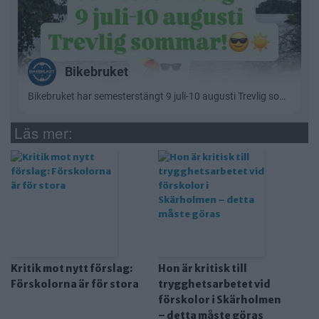
Läs mer:
Kritik mot nytt förslag:
Hon är kritisk till
Förskolorna är för stora
trygghetsarbetet vid
förskolor i Skärholmen
– detta måste göras