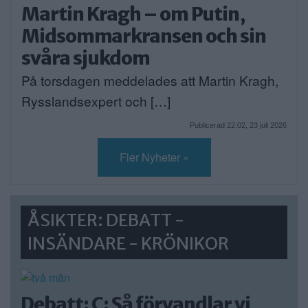
Martin Kragh – om Putin,
Midsommarkransen och sin
svåra sjukdom
På torsdagen meddelades att Martin Kragh,
Rysslandsexpert och […]
Publicerad 22:02, 23 juli 2026
Fler Nyheter »
ÅSIKTER: DEBATT -
INSÄNDARE - KRÖNIKOR
Debatt: C: Så förvandlar vi