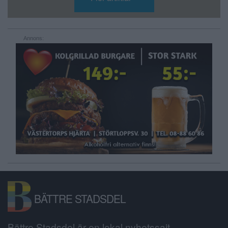
Annons:
BÄTTRE STADSDEL
Bättre Stadsdel är en lokal nyhetssajt,