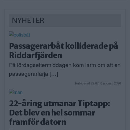
NYHETER
Passagerarbåt kolliderade på
Riddarfjärden
På lördagseftermiddagen kom larm om att en
passagerarfärja […]
Publicerad 22:07, 8 augusti 2026
22-åring utmanar Tiptapp:
Det blev en hel sommar
framför datorn