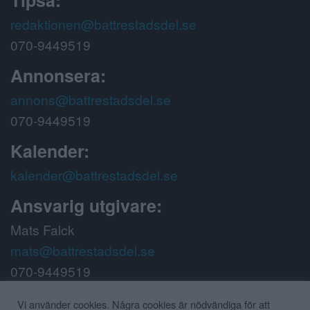
redaktionen@battrestadsdel.se
070-9449519
Annonsera:
annons@battrestadsdel.se
070-9449519
Kalender:
kalender@battrestadsdel.se
Ansvarig utgivare:
Mats Falck
mats@battrestadsdel.se
070-9449519
Följ oss på:
Vi använder cookies. Några cookies är nödvändiga för att