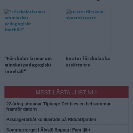
”Förskolor larmar om
En stor förskola ska
minskat pedagogiskt
ersätta tre
innehåll”
MEST LÄSTA JUST NU:
22-åring utmanar Tiptapp: Det blev en hel sommar
framför datorn
Passagerarbåt kolliderade på Riddarfjärden
Sommartorget i Älvsjö öppnar: Familjärt