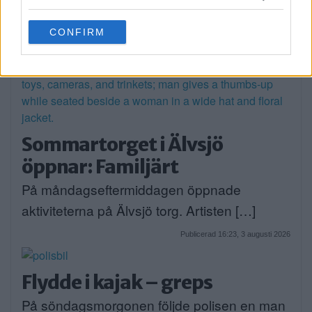
grant or deny consent to Google and its third-party tags to
use your data for below specified purposes in below Google
CONFIRM
consent section.
Sommartorget i Älvsjö
öppnar: Familjärt
På måndagseftermiddagen öppnade
aktiviteterna på Älvsjö torg. Artisten […]
Publicerad 16:23, 3 augusti 2026
Flydde i kajak – greps
På söndagsmorgonen följde polisen en man