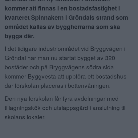
kommer att finnas i en bostadsfastighet i
ANNONSERA
kvarteret Spinnakern i Gröndals strand som
NÄRINGSLIV
området kallas av byggherrarna som ska
bygga där.
MER
I det tidigare industriområdet vid Bryggvägen i
Gröndal har man nu startat bygget av 320
bostäder och på Bryggvägens södra sida
kommer Byggvesta att uppföra ett bostadshus
där förskolan placeras i bottenvåningen.
Den nya förskolan får fyra avdelningar med
tillagningskök och utsläppsgård i anslutning till
skolans lokaler.