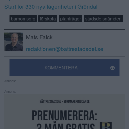
Start för 330 nya lägenheter i Gröndal
barnomsorg
förskola
planfrågor
stadsdelsnämden
Mats Falck
redaktionen@battrestadsdel.se
KOMMENTERA
Annons:
Annons: