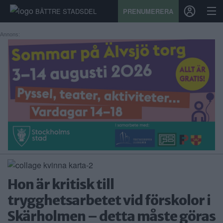
BÄTTRE STADSDEL
PRENUMERERA
Annons:
START
STADSDEL
PRENUMERATION
SPORT
ÅSIKTER
KALENDER
Hon är kritisk till
KONTAKT
trygghetsarbetet vid förskolor i
Skärholmen – detta måste göras
SAMARBETEN