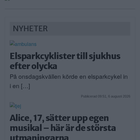
NYHETER
Elsparkcyklister till sjukhus
efter olycka
På onsdagskvällen körde en elsparkcykel in
i en […]
Publicerad 09:51, 6 augusti 2026
Alice, 17, sätter upp egen
musikal – här är de största
utmaningarna