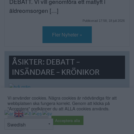
DEBATT. Vi vill genomföra ett matlyft i
äldreomsorgen […]
Publicerad 17:58, 18 juli 2026
Fler Nyheter »
ÅSIKTER: DEBATT -
INSÄNDARE - KRÖNIKOR
Debatt: C: Så förvandlar vi
Vi använder cookies. Några cookies är nödvändiga för att
webbplatsen ska fungera korrekt. Genom att klicka på
Strandvägen till en grön oas
"Acceptera" godkänner du att ALLA cookies används.
DEBATT. Strandvägen är i dag en av
⇧
Cookie inställningar
Acceptera alla
Stockholms […]