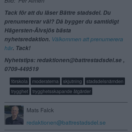
Bild: Per Almén
Tack för att du läser Bättre stadsdel. Du
prenumererar väl? Då bygger du samtidigt
Hägersten-Älvsjös bästa
nyhetsredaktion.
Välkommen att prenumerera
här
. Tack!
Nyhetstips: redaktionen@battrestadsdel.se ,
0709-449519
förskola
moderaterna
skjutning
stadsdelsnämden
trygghet
trygghetsskapande åtgärder
Mats Falck
redaktionen@battrestadsdel.se