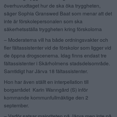
överhuvudtaget hur de ska öka tryggheten,
säger Sophia Granswed Baat som menar att det
inte är förskolepersonalen som ska
säkerhetsställa tryggheten kring förskolorna
– Moderaterna vill ha både ordningsvakter och
fler fältassistenter vid de förskolor som ligger vid
de öppna drogscenerna. Idag finns endast tre
fältassistenter i Skärholmens stadsdelsområde.
Samtidigt har Järva 18 fältassistenter.
Hon har även ställt en interpellation till
borgarrådet Karin Wanngård (S) inför
kommande kommunfullmäktige den 2
september.
– Varför satsar majoriteten på Järva men inte på