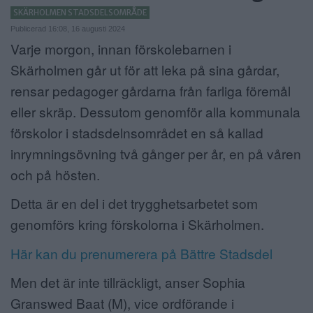
SKÄRHOLMEN STADSDELSOMRÅDE
ANNONSERA
Publicerad 16:08, 16 augusti 2024
Varje morgon, innan förskolebarnen i
NÄRINGSLIV
Skärholmen går ut för att leka på sina gårdar,
MER
rensar pedagoger gårdarna från farliga föremål
eller skräp. Dessutom genomför alla kommunala
förskolor i stadsdelnsområdet en så kallad
inrymningsövning två gånger per år, en på våren
och på hösten.
Detta är en del i det trygghetsarbetet som
genomförs kring förskolorna i Skärholmen.
Här kan du prenumerera på Bättre Stadsdel
Men det är inte tillräckligt, anser Sophia
Granswed Baat (M), vice ordförande i