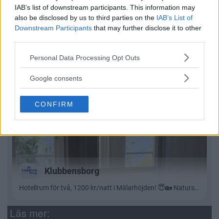
IAB’s list of downstream participants. This information may
also be disclosed by us to third parties on the
IAB’s List of
Downstream Participants
that may further disclose it to other
third parties.
Please note that this website/app uses one or more Google
Personal Data Processing Opt Outs
services and may gather and store information including but
not limited to your visit or usage behaviour. You may click to
Google consents
grant or deny consent to Google and its third-party tags to
use your data for below specified purposes in below Google
CONFIRM
consent section.
Läs mer: