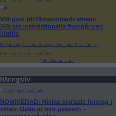
Publicerad 08:17, 9 juli 2026
VM-guld till Midsommarkransen:
Största internationella framgången
hittills
I helgen tog 11-åriga Vanessa Dreilinger Kraft från […]
Publicerad 17:02, 6 juli 2026
Fler sportartiklar »
Näringsliv
NOMINERAD: Niclas startade företag i
villan: Detta är min passion –