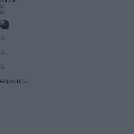
Annons:
FAGERSJÖ
FARSTA
FARSTANÄSET
FARSTA STRAND
GUBBÄNGEN
HÖKARÄNGEN
LARSBODA
SKÖNDAL
SVEDMYRA (DEL AV)
TALLKROGEN
Följare
19,5k