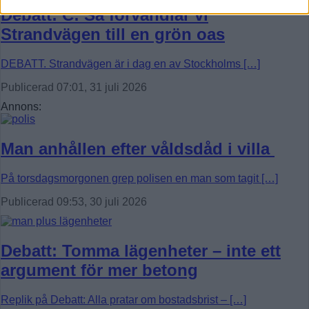
Debatt: C: Så förvandlar vi
Strandvägen till en grön oas
DEBATT. Strandvägen är i dag en av Stockholms […]
Publicerad 07:01, 31 juli 2026
Annons:
Man anhållen efter våldsdåd i villa
På torsdagsmorgonen grep polisen en man som tagit […]
Publicerad 09:53, 30 juli 2026
Debatt: Tomma lägenheter – inte ett
argument för mer betong
Replik på Debatt: Alla pratar om bostadsbrist – […]