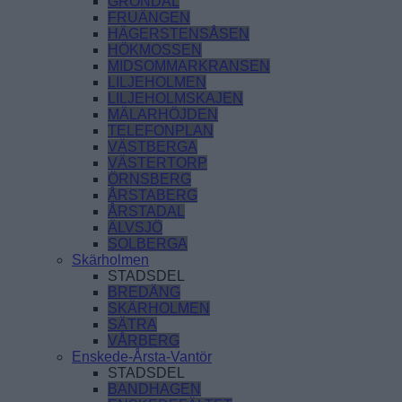
GRÖNDAL
FRUÄNGEN
HÄGERSTENSÅSEN
HÖKMOSSEN
MIDSOMMARKRANSEN
LILJEHOLMEN
LILJEHOLMSKAJEN
MÄLARHÖJDEN
TELEFONPLAN
VÄSTBERGA
VÄSTERTORP
ÖRNSBERG
ÅRSTABERG
ÅRSTADAL
ÄLVSJÖ
SOLBERGA
Skärholmen
STADSDEL
BREDÄNG
SKÄRHOLMEN
SÄTRA
VÅRBERG
Enskede-Årsta-Vantör
STADSDEL
BANDHAGEN