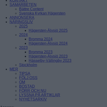
KONTAKT
ÅRSTADAL
SAMARBETEN
ÄLVSJÖ
Bättre Content
BREDÄNG
SOLBERGA
Svenska Kyrkan Hägersten
SKÄRHOLMEN
ANNONSERA
SÄTRA
NÄRINGSLIV
VÅRBERG
2025
Hägersten-Älvsjö 2025
Enskede-Årsta-Vantör
2024
Bromma 2024
BANDHAGEN
Hägersten-Älvsjö 2024
ENSKEDEFÄLTET
2023
ENSKEDE GÅRD
Bromma 2023
GAMLA ENSKEDE
Hägersten-Älvsjö 2023
HAGSÄTRA
Hässelby-Vällingby 2023
HÖGDALEN
Stockholm
JOHANNESHOV
MER
RÅGSVED
TIPSA
STUREBY
FÖLJ OSS
ÅRSTA
OM
ÖRBY
BOSTAD
ÖSTBERGA
FÖRR OCH NU
LYSSNA PÅ ARTIKLAR
NYHETSARKIV
Farsta