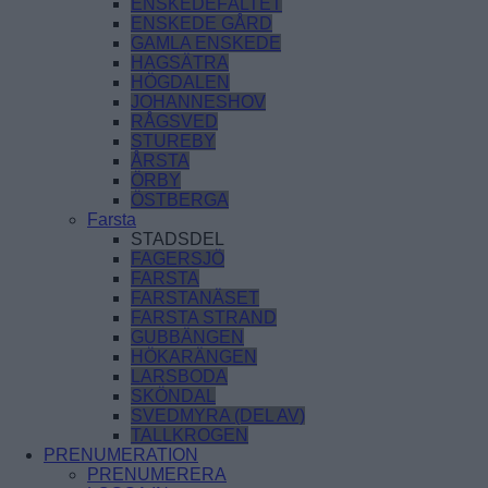
ENSKEDEFÄLTET
ENSKEDE GÅRD
GAMLA ENSKEDE
HAGSÄTRA
HÖGDALEN
JOHANNESHOV
RÅGSVED
STUREBY
ÅRSTA
ÖRBY
ÖSTBERGA
Farsta
STADSDEL
FAGERSJÖ
FARSTA
FARSTANÄSET
FARSTA STRAND
GUBBÄNGEN
HÖKARÄNGEN
LARSBODA
SKÖNDAL
SVEDMYRA (DEL AV)
TALLKROGEN
PRENUMERATION
PRENUMERERA