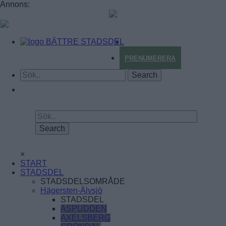
Annons:
BÄTTRE STADSDEL
PRENUMERERA
×
START
STADSDEL
STADSDELSOMRÅDE
Hägersten-Älvsjö
STADSDEL
ASPUDDEN
AXELSBERG