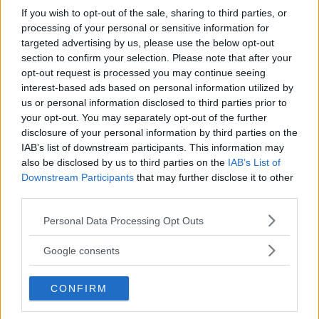
På måndagseftermiddagen öppnade aktiviteterna på Älvsjö
If you wish to opt-out of the sale, sharing to third parties, or
torg. Artisten […]
processing of your personal or sensitive information for
Publicerad 16:23, 3 augusti 2026
targeted advertising by us, please use the below opt-out
section to confirm your selection. Please note that after your
opt-out request is processed you may continue seeing
Flydde i kajak – greps
interest-based ads based on personal information utilized by
us or personal information disclosed to third parties prior to
your opt-out. You may separately opt-out of the further
På söndagsmorgonen följde polisen en man på Långsjön […]
disclosure of your personal information by third parties on the
Publicerad 13:35, 2 augusti 2026
IAB’s list of downstream participants. This information may
also be disclosed by us to third parties on the
IAB’s List of
Downstream Participants
that may further disclose it to other
third parties.
Bråk på idrottsplats – två män till
sjukhus
Please note that this website/app uses one or more Google
Personal Data Processing Opt Outs
services and may gather and store information including but
På lördagseftermiddagen skadades två personer i Sätra med
not limited to your visit or usage behaviour. You may click to
Google consents
[…]
grant or deny consent to Google and its third-party tags to
use your data for below specified purposes in below Google
Publicerad 16:30, 1 augusti 2026
CONFIRM
consent section.