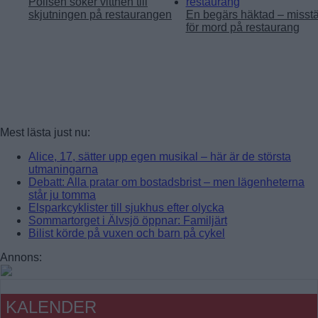
Polisen söker vittnen till
skjutningen på restaurangen
En begärs häktad – misst
för mord på restaurang
Mest lästa just nu:
Alice, 17, sätter upp egen musikal – här är de största
utmaningarna
Debatt: Alla pratar om bostadsbrist – men lägenheterna
står ju tomma
Elsparkcyklister till sjukhus efter olycka
Sommartorget i Älvsjö öppnar: Familjärt
Bilist körde på vuxen och barn på cykel
Annons:
KALENDER