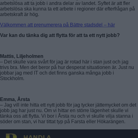
arbetslösa att ta jobb i andra delar av landet. Syftet är att fler
arbetslösa ska kunna ta ett arbete i regioner där efterfrågan på
arbetskraft är hög.
Välkommen att prenumerera på Bättre stadsdel – här
Var kan du tänka dig att flytta för att ta ett nytt jobb?
Mattis, Liljeholmen
– Det skulle vara svårt för jag är rotad här i stan just och jag
trivs bra. Men det beror på hur desperat situationen är. Just nu
jobbar jag med IT och det finns ganska många jobb i
Stockholm.
Emma, Årsta
– Jag vill inte hitta ett nytt jobb för jag tycker jättemycket om det
jobb jag har just nu. Om vi hittar en större lägenhet skulle vi
tänka oss att flytta. Vi bor i Årsta nu och vi skulle vilja stanna i
söder om stan, vi har tittat typ på Farsta eller Hökarängen.