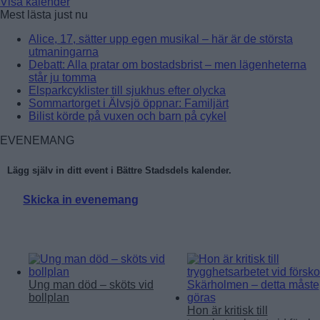
Visa kalender
Mest lästa just nu
Alice, 17, sätter upp egen musikal – här är de största
utmaningarna
Debatt: Alla pratar om bostadsbrist – men lägenheterna
står ju tomma
Elsparkcyklister till sjukhus efter olycka
Sommartorget i Älvsjö öppnar: Familjärt
Bilist körde på vuxen och barn på cykel
EVENEMANG
Lägg själv in ditt event i Bättre Stadsdels kalender.
Skicka in evenemang
Läs mer:
Ung man död – sköts vid
bollplan
Hon är kritisk till