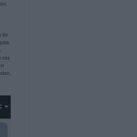
lm.
b för
 jobb
n
a oss
 vi
 stan,