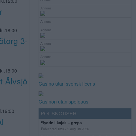
kl.12:00
r
Annons:
Annons:
kl.18:00
Annons:
torg 3-
Annons:
Annons:
kl.18:00
 Älvsjö
Casino utan svensk licens
Casinon utan spelpaus
l.19:00
POLISNOTISER
l
Flydde i kajak – greps
Publicerad 13:35, 2 augusti 2026