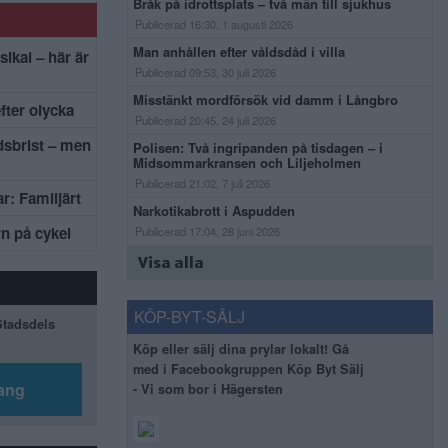
Bråk på idrottsplats – två män till sjukhus
Publicerad 16:30, 1 augusti 2026
Man anhållen efter våldsdåd i villa
sikal – här är
Publicerad 09:53, 30 juli 2026
Misstänkt mordförsök vid damm i Långbro
efter olycka
Publicerad 20:45, 24 juli 2026
dsbrist – men
Polisen: Två ingripanden på tisdagen – i
Midsommarkransen och Liljeholmen
Publicerad 21:02, 7 juli 2026
r: Familjärt
Narkotikabrott i Aspudden
rn på cykel
Publicerad 17:04, 28 juni 2026
Visa alla
KÖP-BYT-SÄLJ
 Stadsdels
Köp eller sälj dina prylar lokalt! Gå
med i Facebookgruppen Köp Byt Sälj
ang
- Vi som bor i Hägersten