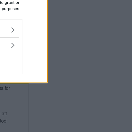
to grant or
ed purposes
ta för
 att
stöd