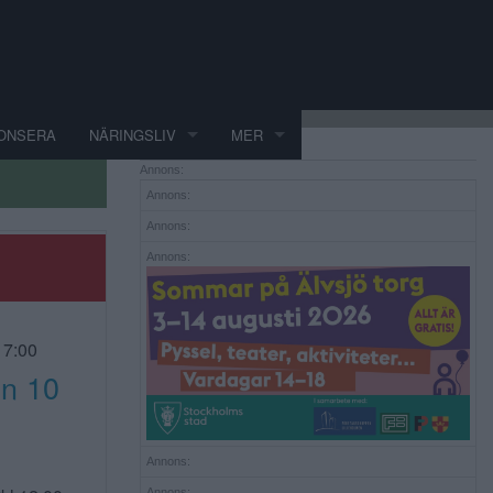
ONSERA
NÄRINGSLIV
MER
Annons:
Annons:
Annons:
R
Annons:
17:00
n 10
Annons:
Annons: