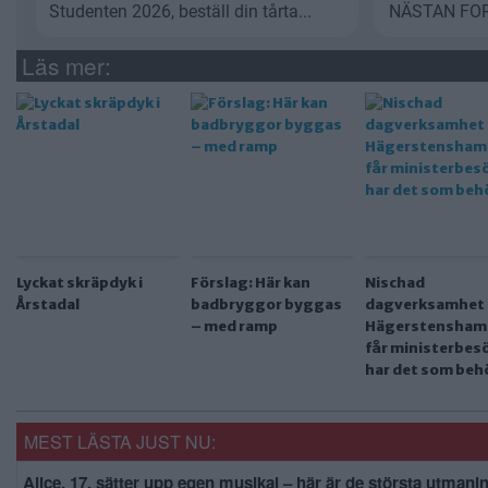
Läs mer:
Lyckat skräpdyk i
Förslag: Här kan
Nischad
Årstadal
badbryggor byggas
dagverksamhet 
– med ramp
Hägerstensham
får ministerbesö
har det som beh
MEST LÄSTA JUST NU:
Alice, 17, sätter upp egen musikal – här är de största utmani