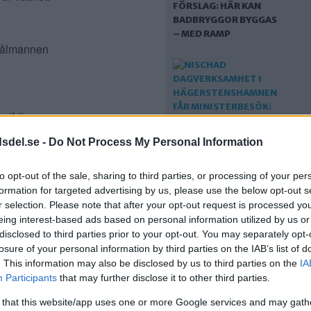
FÖRSLAG: HÄR KAN
BADBRYGGOR BYGGAS
– MED RAMP
Stålmannen
 riktig
dsdel.se -
Do Not Process My Personal Information
to opt-out of the sale, sharing to third parties, or processing of your per
NISCHAD
shamnesn skola
formation for targeted advertising by us, please use the below opt-out s
DAGVERKSAMHET I
r selection. Please note that after your opt-out request is processed y
HÄGERSTENSHAMNEN
eing interest-based ads based on personal information utilized by us or
FÅR MINISTERBESÖK:
disclosed to third parties prior to your opt-out. You may separately opt-
VI HAR DET SOM
losure of your personal information by third parties on the IAB’s list of
BEHÖVS
. This information may also be disclosed by us to third parties on the
IA
Participants
that may further disclose it to other third parties.
 that this website/app uses one or more Google services and may gath