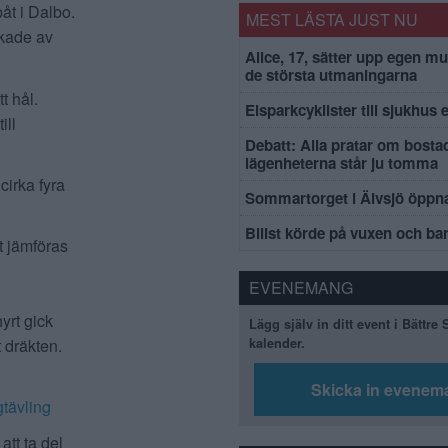
åt i Dalbo.
MEST LÄSTA JUST NU
ckade av
Alice, 17, sätter upp egen mu
de största utmaningarna
t hål.
Elsparkcyklister till sjukhus 
ill
Debatt: Alla pratar om bosta
lägenheterna står ju tomma
cirka fyra
Sommartorget i Älvsjö öppna
Bilist körde på vuxen och ba
t jämföras
EVENEMANG
yrt gick
Lägg själv in ditt event i Bättre
 dräkten.
kalender.
Skicka in evenem
gtävling
tt ta del