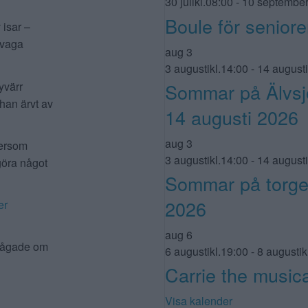
30 julikl.08:00
-
10 september
Boule för seniore
 isar –
 svaga
aug
3
3 augustikl.14:00
-
14 augusti
yvärr
Sommar på Älvsjö
 han ärvt av
14 augusti 2026
aug
3
tersom
3 augustikl.14:00
-
14 augusti
 göra något
Sommar på torget
2026
er
aug
6
frågade om
6 augustikl.19:00
-
8 augustik
Carrie the musica
Visa kalender