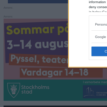
information 
deny consent
Annons:
in below Go
Annons:
Persona
Google 