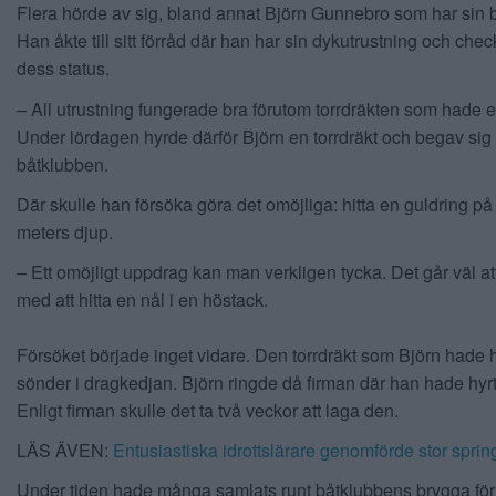
Flera hörde av sig, bland annat Björn Gunnebro som har sin b
Han åkte till sitt förråd där han har sin dykutrustning och che
dess status.
– All utrustning fungerade bra förutom torrdräkten som hade et
Under lördagen hyrde därför Björn en torrdräkt och begav sig t
båtklubben.
Där skulle han försöka göra det omöjliga: hitta en guldring på 
meters djup.
– Ett omöjligt uppdrag kan man verkligen tycka. Det går väl at
med att hitta en nål i en höstack.
Försöket började inget vidare. Den torrdräkt som Björn hade h
sönder i dragkedjan. Björn ringde då firman där han hade hyrt
Enligt firman skulle det ta två veckor att laga den.
LÄS ÄVEN:
Entusiastiska idrottslärare genomförde stor sprin
Under tiden hade många samlats runt båtklubbens brygga för a