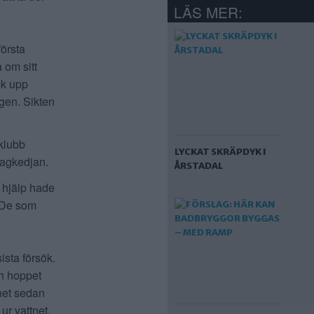
LÄS MER:
första
 om sitt
ck upp
ngen. Sikten
klubb
LYCKAT SKRÄPDYK I
ragkedjan.
ÅRSTADAL
n hjälp hade
. De som
ista försök.
h hoppet
het sedan
ur vattnet.