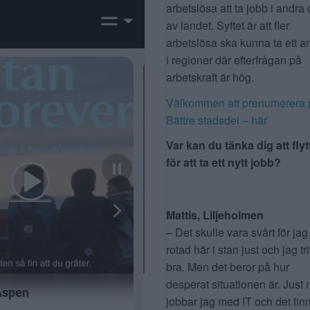
arbetslösa att ta jobb i andra 
av landet. Syftet är att fler
arbetslösa ska kunna ta ett a
i regioner där efterfrågan på
arbetskraft är hög.
Välkommen att prenumerera 
Bättre stadsdel – här
Var kan du tänka dig att flyt
för att ta ett nytt jobb?
Mattis, Liljeholmen
– Det skulle vara svårt för jag
rotad här i stan just och jag tr
bra. Men det beror på hur
desperat situationen är. Just 
jobbar jag med IT och det fin