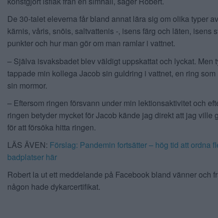
konstgjort isflak från en simhall, säger Robert.
De 30-talet eleverna får bland annat lära sig om olika typer av
kärnis, våris, snöis, saltvattenis -, isens färg och läten, isens
punkter och hur man gör om man ramlar i vattnet.
– Själva isvaksbadet blev väldigt uppskattat och lyckat. Men t
tappade min kollega Jacob sin guldring i vattnet, en ring som
sin mormor.
– Eftersom ringen försvann under min lektionsaktivitet och ef
ringen betyder mycket för Jacob kände jag direkt att jag ville
för att försöka hitta ringen.
LÄS ÄVEN:
Förslag: Pandemin fortsätter – hög tid att ordna fl
badplatser här
Robert la ut ett meddelande på Facebook bland vänner och 
någon hade dykarcertifikat.