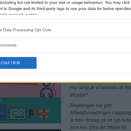
including but not limited to your visit or usage behaviour. You may click 
 to Google and its third-party tags to use your data for below specifi
ogle consent section.
l Data Processing Opt Outs
FÖRSLAG: SÄTT UPP
SKYLTAR MED
consents
INFORMATION OM
FÅGLAR: ”ANKORNA”
ÄR GRÄSÄNDER
CONFIRM
DAGENS FRÅGA
Hur långt är vi beredda att flyt
ett jobb?
Regeringen har gett
Arbetsförmedlingen i uppdrag
ta fram förslag på ett nytt flytt
som kan göra det lättare för