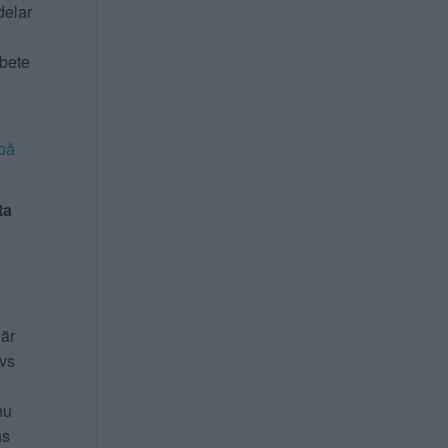
delar
rbete
på
ta
 är
ivs
nu
ns