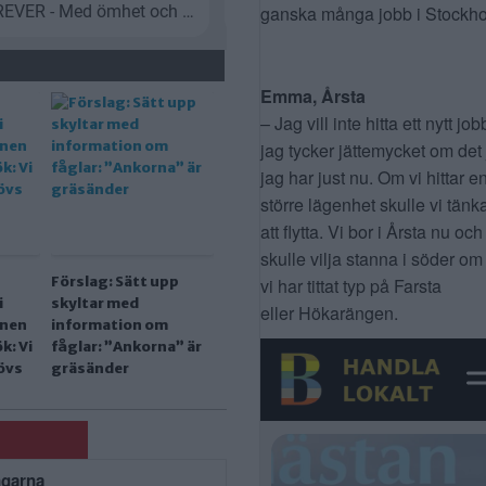
ganska många jobb i Stockho
Emma, Årsta
– Jag vill inte hitta ett nytt job
jag tycker jättemycket om det
jag har just nu. Om vi hittar e
större lägenhet skulle vi tänk
att flytta. Vi bor i Årsta nu och
skulle vilja stanna i söder om
Förslag: Sätt upp
vi har tittat typ på Farsta
i
skyltar med
eller Hökarängen.
nen
information om
k: Vi
fåglar: ”Ankorna” är
övs
gräsänder
ngarna