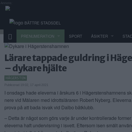
Annons:
BÄTTRE STADSDEL
PRENUMERATION
SPORT
ÅSIKTER
STA
Lärare tappade guldring i Hä
– dykare hjälte
HÄGERSTEN
Publicerad 19:02, 17 april 2021
I onsdags hade eleverna i årskurs 6 i Hägerstenshamnens sko
nere vid Mälaren med idrottsläraren Robert Nyberg. Eleverna
prova på att bada isvak vid Dalbo båtklubb.
– Detta är något som görs varje år under kontrollerade former e
eleverna haft undervisning i isvett. Eftersom isen smält använ