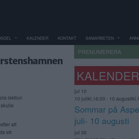
DSDEL
KALENDER
KONTAKT
SAMARBETEN
ANN
PRENUMERERA
gerstenshamnen
KALENDE
jul
10
la lektion
10 julikl.16:00
-
10 augustikl.
 skulle
Sommar på Aspe
juli- 10 augusti
fter att
ds ett
jul
30