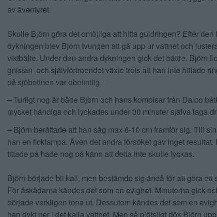
av äventyret.
Skulle Björn göra det omöjliga att hitta guldringen? Efter den 
dykningen blev Björn tvungen att gå upp ur vattnet och justera
viktbälte. Under den andra dykningen gick det bättre. Björn fi
gnistan och självförtroendet växte trots att han inte hittade ri
på sjöbottnen var obefintlig.
– Turligt nog är både Björn och hans kompisar från Dalbo båt
mycket händiga och lyckades under 30 minuter själva laga d
– Björn berättade att han såg max 6-10 cm framför sig. Till si
han en ficklampa. Även det andra försöket gav inget resultat
tittade på hade nog på känn att detta inte skulle lyckas.
Björn började bli kall, men bestämde sig ändå för att göra ett s
För åskådarna kändes det som en evighet. Minuterna gick oc
började verkligen tona ut. Dessutom kändes det som en evig
han dykt ner i det kalla vattnet. Men så plötsligt dök Björn upp 