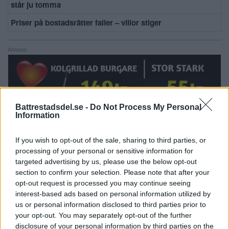
står ju tomma
Priser på bostadsrätter faller – villor stiger
Annons:
Battrestadsdel.se -
Do Not Process My Personal
Information
If you wish to opt-out of the sale, sharing to third parties, or
processing of your personal or sensitive information for
targeted advertising by us, please use the below opt-out
section to confirm your selection. Please note that after your
opt-out request is processed you may continue seeing
KALENDER
interest-based ads based on personal information utilized by
us or personal information disclosed to third parties prior to
your opt-out. You may separately opt-out of the further
10 julikl.16:00
-
10 augustikl.17:00
JUL
disclosure of your personal information by third parties on the