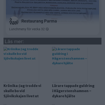
Läs mer:
Krönika: Jag trodde vi
Lärare tappade guldring
skulle bo vid
i Hägerstenshamnen –
Sjövikskajen livet ut
dykare hjälte