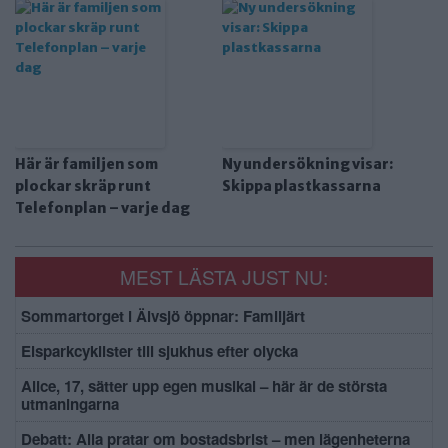
Här är familjen som
Ny undersökning visar:
plockar skräp runt
Skippa plastkassarna
Telefonplan – varje dag
MEST LÄSTA JUST NU:
Sommartorget i Älvsjö öppnar: Familjärt
Elsparkcyklister till sjukhus efter olycka
Alice, 17, sätter upp egen musikal – här är de största
utmaningarna
Debatt: Alla pratar om bostadsbrist – men lägenheterna