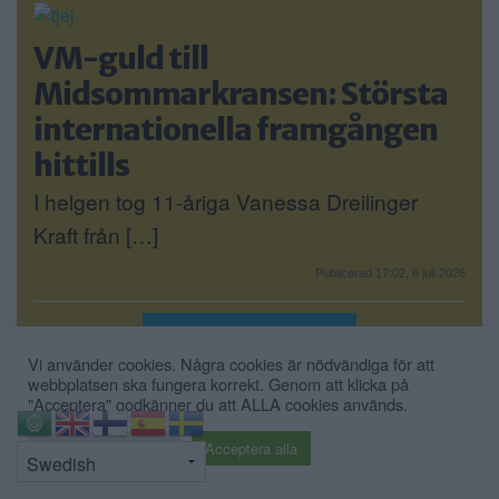
VM-guld till
Midsommarkransen: Största
internationella framgången
hittills
I helgen tog 11-åriga Vanessa Dreilinger
Kraft från […]
Publicerad 17:02, 6 juli 2026
Fler sportartiklar »
Vi använder cookies. Några cookies är nödvändiga för att
webbplatsen ska fungera korrekt. Genom att klicka på
"Acceptera" godkänner du att ALLA cookies används.
NÄRINGSLIV
⇧
Cookie inställningar
Acceptera alla