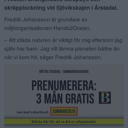
skräpplockning vid Sjövikskajen i Årstadal.
ANNONSERA
Fredrik Johansson är grundare av
NÄRINGSLIV
miljöorganisationen Hands2Ocean.
MER
– Att städa naturen är viktigt för mig eftersom jag
själv har barn. Jag vill lämna planeten bättre än
när vi kom hit, säger Fredrik Johansson.