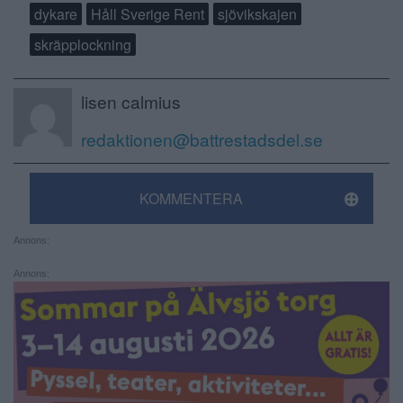
dykare
Håll Sverige Rent
sjövikskajen
skräpplockning
lisen calmius
redaktionen@battrestadsdel.se
KOMMENTERA
Annons:
Annons: