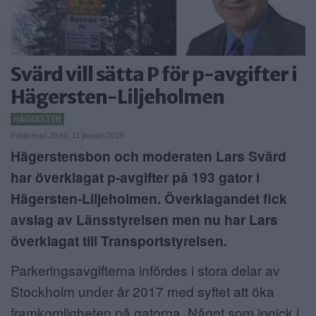
ANNONSERA
NÄRINGSLIV
Svärd vill sätta P för p-avgifter i
MER
Hägersten-Liljeholmen
HÄGERSTEN
Publicerad 20:50, 11 januari 2019
Hägerstensbon och moderaten Lars Svärd
har överklagat p-avgifter på 193 gator i
Hägersten-Liljeholmen. Överklagandet fick
avslag av Länsstyrelsen men nu har Lars
överklagat till Transportstyrelsen.
Parkeringsavgifterna infördes i stora delar av
Stockholm under år 2017 med syftet att öka
framkomligheten på gatorna. Något som ingick i