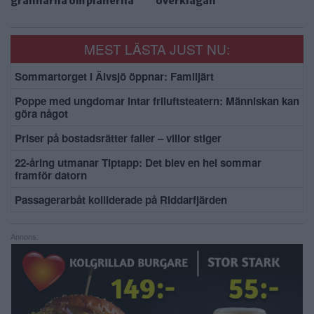
grannarna om planerna
överklagan
MEST LÄSTA JUST NU:
Sommartorget i Älvsjö öppnar: Familjärt
Poppe med ungdomar intar friluftsteatern: Människan kan
göra något
Priser på bostadsrätter faller – villor stiger
22-åring utmanar Tiptapp: Det blev en hel sommar
framför datorn
Passagerarbåt kolliderade på Riddarfjärden
Annons: