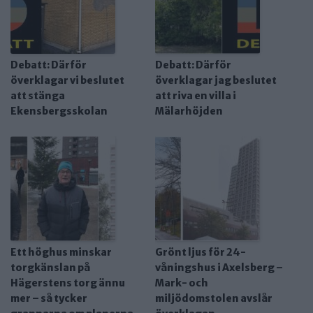
Debatt: Därför
Debatt: Därför
överklagar vi beslutet
överklagar jag beslutet
att stänga
att riva en villa i
Ekensbergsskolan
Mälarhöjden
Ett höghus minskar
Grönt ljus för 24-
torgkänslan på
våningshus i Axelsberg –
Hägerstens torg ännu
Mark- och
mer – så tycker
miljödomstolen avslår