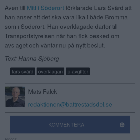
Även till
Mitt i Söderort
förklarade Lars Svärd att
han anser att det ska vara lika i både Bromma
som i Söderort. Han överklagade därför till
Transportstyrelsen när han fick besked om
avslaget och väntar nu på nytt beslut.
Text: Hanna Sjöberg
lars svärd
överklagan
p-avgifter
Mats Falck
redaktionen@battrestadsdel.se
KOMMENTERA
Annons: