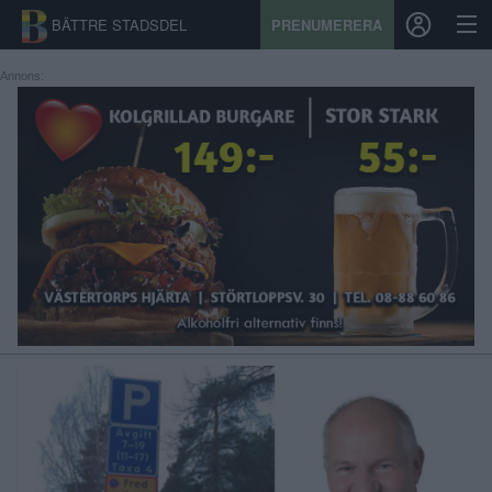
BÄTTRE STADSDEL
PRENUMERERA
Annons:
START
STADSDEL
PRENUMERATION
SPORT
ÅSIKTER
KALENDER
KONTAKT
SAMARBETEN