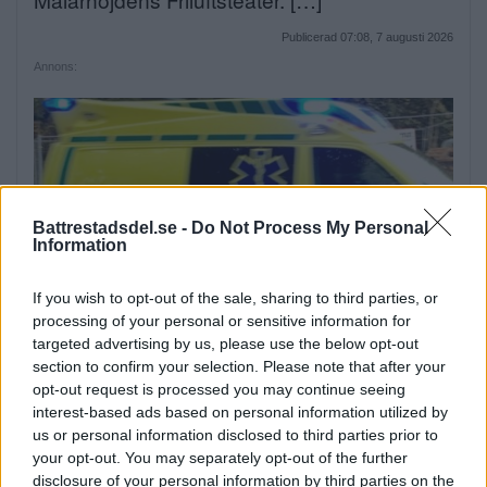
Publicerad 07:08, 7 augusti 2026
Annons:
Battrestadsdel.se -
Do Not Process My Personal
Information
If you wish to opt-out of the sale, sharing to third parties, or
processing of your personal or sensitive information for
Elsparkcyklister till sjukhus
targeted advertising by us, please use the below opt-out
efter olycka
section to confirm your selection. Please note that after your
opt-out request is processed you may continue seeing
På onsdagskvällen körde en elsparkcykel in
interest-based ads based on personal information utilized by
i en […]
us or personal information disclosed to third parties prior to
your opt-out. You may separately opt-out of the further
Publicerad 09:51, 6 augusti 2026
disclosure of your personal information by third parties on the