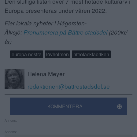
Den slutliga listan över 7 mest hotade kulturarv i
Europa presenteras under våren 2022.
Fler lokala nyheter i Hägersten-
Älvsjö:
Prenumerera på Bättre stadsdel
(200kr/
år)
europa nostra
lövholmen
nitrolackfabriken
Helena Meyer
redaktionen@battrestadsdel.se
KOMMENTERA
Annons:
Annons: