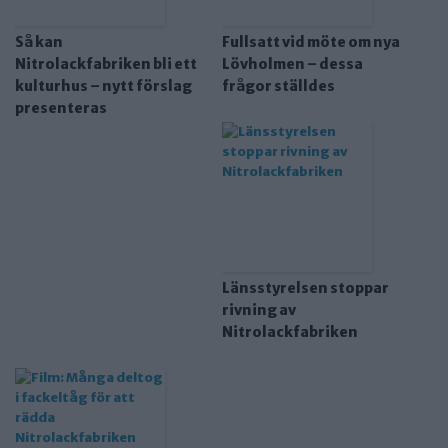
Så kan
Fullsatt vid möte om nya
Nitrolackfabriken bli ett
Lövholmen – dessa
kulturhus – nytt förslag
frågor ställdes
presenteras
Länsstyrelsen stoppar
rivning av
Nitrolackfabriken