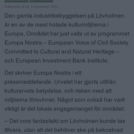
Publicerad 16:18, 14 december 2021
ANNONSERA
Den gamla industribebyggelsen på Lövholmen
NÄRINGSLIV
är en av de mest hotade kulturmiljöerna i
Europa, Området har just valts ut av programmet
MER
Europa Nostra – European Voice of Civil Society
Committed to Cultural and Natural Heritage –
och European Investment Bank Institute.
Det skriver
Europa Nostra i ett
pressmeddelande. Urvalet har gjorts utifrån
kulturarvets betydelse, och risken med att
miljöerna försvinner. Något som också har varit
viktigt är det lokala engagemanget för området.
– Det vore fantastiskt om Lövholmen kunde tas
tillvara, utan att det behöver ske på bekostnad