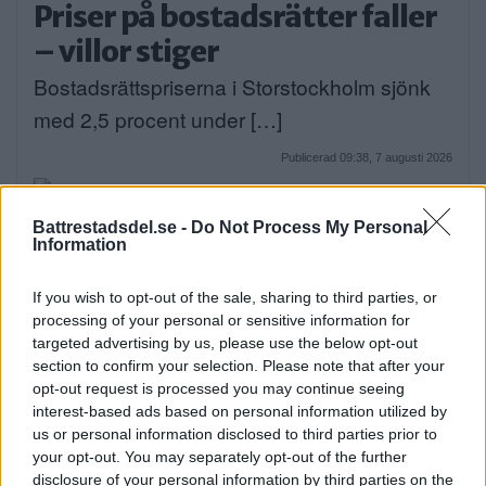
Priser på bostadsrätter faller
– villor stiger
Bostadsrättspriserna i Storstockholm sjönk
med 2,5 procent under […]
Publicerad 09:38, 7 augusti 2026
Poppe med ungdomar intar
Battrestadsdel.se -
Do Not Process My Personal
Information
friluftsteatern: Människan
kan göra något
If you wish to opt-out of the sale, sharing to third parties, or
processing of your personal or sensitive information for
Nästa vecka blir det gästspel på
targeted advertising by us, please use the below opt-out
Mälarhöjdens Friluftsteater. […]
section to confirm your selection. Please note that after your
opt-out request is processed you may continue seeing
Publicerad 07:08, 7 augusti 2026
interest-based ads based on personal information utilized by
us or personal information disclosed to third parties prior to
Annons:
your opt-out. You may separately opt-out of the further
disclosure of your personal information by third parties on the