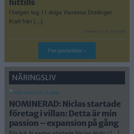
hittills
I helgen tog 11-åriga Vanessa Dreilinger
Kraft från […]
Publicerad 17:02, 6 juli 2026
Fler sportartiklar »
NÄRINGSLIV
NOMINERAD: Niclas startade
företag i villan: Detta är min
passion – expansion på gång
För två år sedan startade Niclas Holm i […]