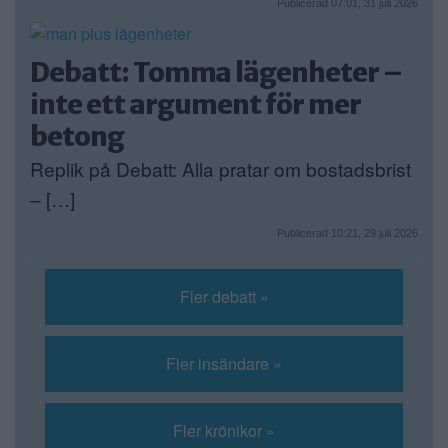
Publicerad 07:01, 31 juli 2026
Debatt: Tomma lägenheter –
inte ett argument för mer
betong
Replik på Debatt: Alla pratar om bostadsbrist
– […]
Publicerad 10:21, 29 juli 2026
Fler debatt »
Fler insändare »
Fler krönikor »