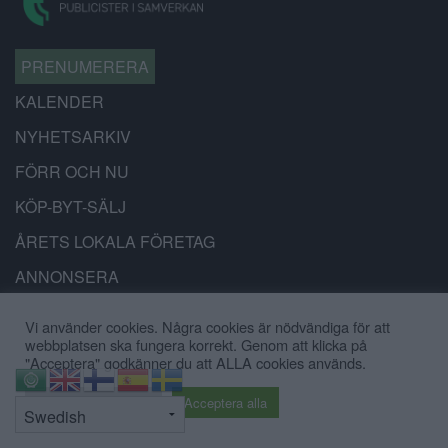
PRENUMERERA
KALENDER
NYHETSARKIV
FÖRR OCH NU
KÖP-BYT-SÄLJ
ÅRETS LOKALA FÖRETAG
ANNONSERA
Tipsa:
Vi använder cookies. Några cookies är nödvändiga för att
webbplatsen ska fungera korrekt. Genom att klicka på
redaktionen@battrestadsdel.se
"Acceptera" godkänner du att ALLA cookies används.
070-9449519
⇧
Cookie inställningar
Acceptera alla
Annonsera: