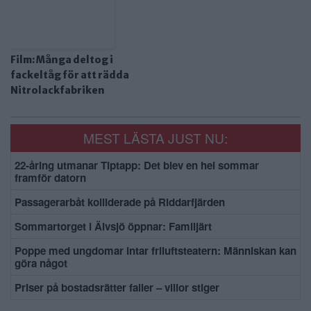
Film: Många deltog i
fackeltåg för att rädda
Nitrolackfabriken
MEST LÄSTA JUST NU:
22-åring utmanar Tiptapp: Det blev en hel sommar
framför datorn
Passagerarbåt kolliderade på Riddarfjärden
Sommartorget i Älvsjö öppnar: Familjärt
Poppe med ungdomar intar friluftsteatern: Människan kan
göra något
Priser på bostadsrätter faller – villor stiger