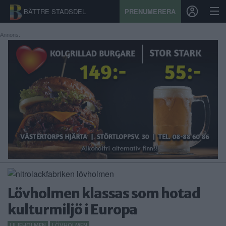
BÄTTRE STADSDEL
PRENUMERERA
Annons:
START
STADSDEL
PRENUMERATION
SPORT
ÅSIKTER
KALENDER
Lövholmen klassas som hotad
KONTAKT
kulturmiljö i Europa
SAMARBETEN
LILJEHOLMEN
LÖVHOLMEN