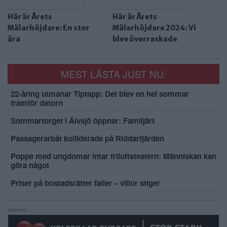
Här är Årets
Här är Årets
Mälarhöjdare: En stor
Mälarhöjdare 2024: Vi
ära
blev överraskade
MEST LÄSTA JUST NU:
22-åring utmanar Tiptapp: Det blev en hel sommar
framför datorn
Sommartorget i Älvsjö öppnar: Familjärt
Passagerarbåt kolliderade på Riddarfjärden
Poppe med ungdomar intar friluftsteatern: Människan kan
göra något
Priser på bostadsrätter faller – villor stiger
Annons: