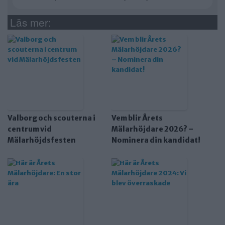
Läs mer:
Valborg och scouterna i
Vem blir Årets
centrum vid
Mälarhöjdare 2026? –
Mälarhöjdsfesten
Nominera din kandidat!