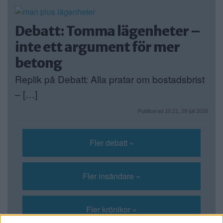
Debatt: Tomma lägenheter –
inte ett argument för mer
betong
Replik på Debatt: Alla pratar om bostadsbrist
– […]
Publicerad 10:21, 29 juli 2026
Fler debatt »
Fler insändare »
Fler krönikor »