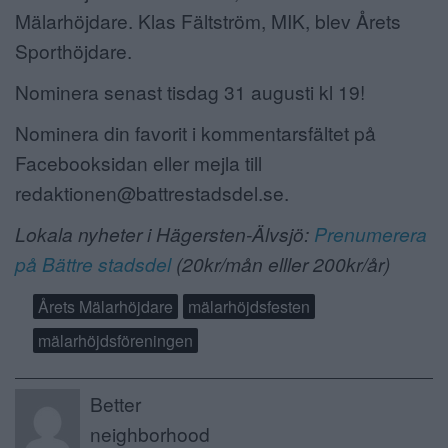
Mälarhöjdare. Klas Fältström, MIK, blev Årets
Sporthöjdare.
Nominera senast tisdag 31 augusti kl 19!
Nominera din favorit i kommentarsfältet på
Facebooksidan eller mejla till
redaktionen@battrestadsdel.se.
Lokala nyheter i Hägersten-Älvsjö:
Prenumerera
på Bättre stadsdel
(20kr/mån elller 200kr/år)
Årets Mälarhöjdare
mälarhöjdsfesten
mälarhöjdsföreningen
Better
neighborhood