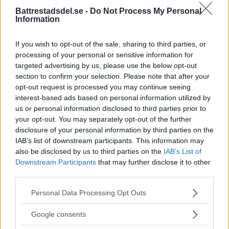
Battrestadsdel.se -
Do Not Process My Personal
Information
SPORT
If you wish to opt-out of the sale, sharing to third parties, or
processing of your personal or sensitive information for
targeted advertising by us, please use the below opt-out
SM-guld i Ponnyallsvenskan
section to confirm your selection. Please note that after your
opt-out request is processed you may continue seeing
till Herrängen
interest-based ads based on personal information utilized by
SM-guld i Ponnyallsvenska 2026 går till Alice
us or personal information disclosed to third parties prior to
your opt-out. You may separately opt-out of the further
Hammarlund […]
disclosure of your personal information by third parties on the
IAB’s list of downstream participants. This information may
Publicerad 08:17, 9 juli 2026
also be disclosed by us to third parties on the
IAB’s List of
Downstream Participants
that may further disclose it to other
third parties.
VM-guld till
Midsommarkransen: Största
Please note that this website/app uses one or more Google
Personal Data Processing Opt Outs
services and may gather and store information including but
internationella framgången
not limited to your visit or usage behaviour. You may click to
Google consents
grant or deny consent to Google and its third-party tags to
hittills