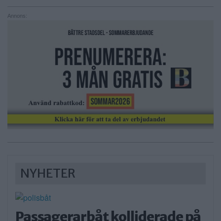
Annons:
NYHETER
Passagerarbåt kolliderade på