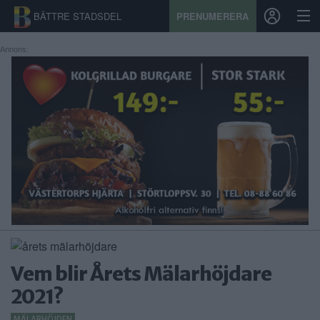
BÄTTRE STADSDEL
PRENUMERERA
Annons:
START
STADSDEL
PRENUMERATION
SPORT
ÅSIKTER
KALENDER
Vem blir Årets Mälarhöjdare
KONTAKT
2021?
SAMARBETEN
MÄLARHÖJDEN