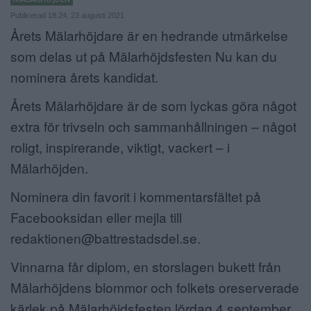
Publicerad 18:24, 23 augusti 2021
ANNONSERA
Årets Mälarhöjdare är en hedrande utmärkelse
NÄRINGSLIV
som delas ut på Mälarhöjdsfesten Nu kan du
nominera årets kandidat.
MER
Årets Mälarhöjdare är de som lyckas göra något
extra för trivseln och sammanhållningen​ – något
roligt, inspirerande, viktigt, vackert – i
Mälarhöjden.
Nominera din favorit i kommentarsfältet på
Facebooksidan eller mejla till
redaktionen@battrestadsdel.se.
Vinnarna får diplom, en storslagen bukett från
Mälarhöjdens blommor och folkets oreserverade
kärlek på Mälarhöjdsfesten lördag 4 september