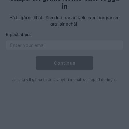
in
ANNONSERA
Få tillgång till att läsa den här artikeln samt begränsat
NÄRINGSLIV
gratisinnehåll
MER
E-postadress
”Vi vill satsa på en god dialog
men inget händer”
Continue
MIDSOMMARKRANSEN
Publicerad 10:35, 27 oktober 2015
Ja! Jag vill gärna ta del av nytt innehåll och uppdateringar.
Midsommarkransens grundskola lovades stå
klar 2018 men bygget sköts fram utan
förklaring. Slutdatum uppges nu istället vara
2020 – som tidigast.
Hägersten-Liljeholmen är en av de stadsdelar