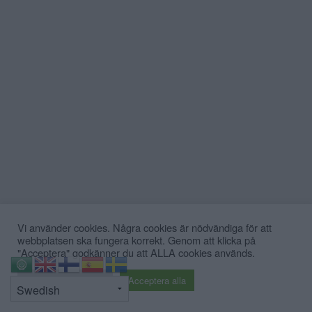
Debatt: C: Så förvandlar vi
Strandvägen till en grön oas
DEBATT. Strandvägen är i dag en av
Stockholms […]
Publicerad 07:01, 31 juli 2026
Annons:
Vi använder cookies. Några cookies är nödvändiga för att
webbplatsen ska fungera korrekt. Genom att klicka på
"Acceptera" godkänner du att ALLA cookies används.
⇧
Cookie inställningar
Acceptera alla