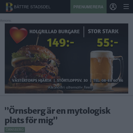
BÄTTRE STADSDEL
PRENUMERERA
Annons:
START
STADSDEL
PRENUMERATION
SPORT
ÅSIKTER
KALENDER
”Örnsberg är en mytologisk
KONTAKT
plats för mig”
SAMARBETEN
ÖRNSBERG