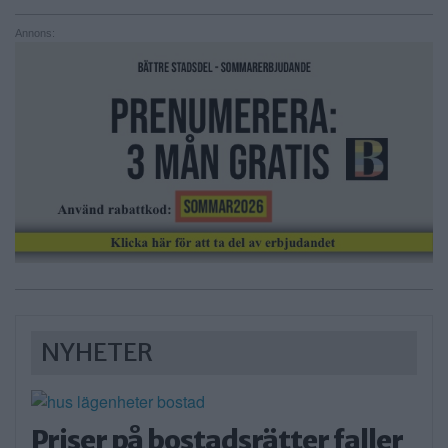
Annons:
NYHETER
Priser på bostadsrätter faller