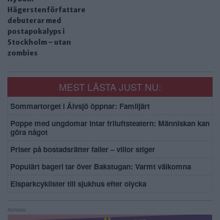
Hägerstenförfattare
debuterar med
postapokalyps i
Stockholm – utan
zombies
MEST LÄSTA JUST NU:
Sommartorget i Älvsjö öppnar: Familjärt
Poppe med ungdomar intar friluftsteatern: Människan kan
göra något
Priser på bostadsrätter faller – villor stiger
Populärt bageri tar över Bakstugan: Varmt välkomna
Elsparkcyklister till sjukhus efter olycka
Annons: