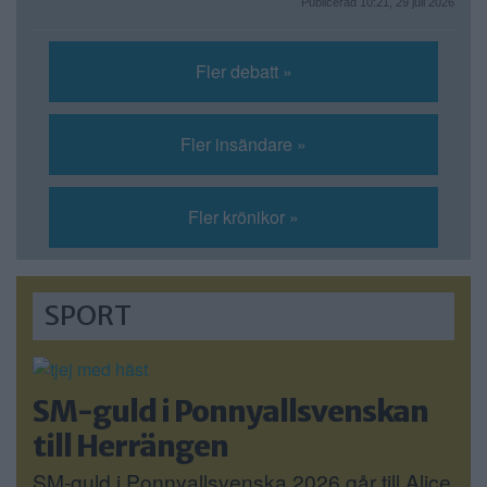
Publicerad 10:21, 29 juli 2026
Fler debatt »
Fler insändare »
Fler krönikor »
SPORT
SM-guld i Ponnyallsvenskan
till Herrängen
SM-guld i Ponnyallsvenska 2026 går till Alice