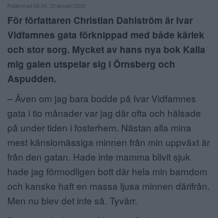
Publicerad 08:04, 20 januari 2018
ANNONSERA
För författaren Christian Dahlström är Ivar
Vidfamnes gata förknippad med både kärlek
NÄRINGSLIV
och stor sorg. Mycket av hans nya bok Kalla
MER
mig galen utspelar sig i Örnsberg och
Aspudden.
– Även om jag bara bodde på Ivar Vidfamnes
gata i tio månader var jag där ofta och hälsade
på under tiden i fosterhem. Nästan alla mina
mest känslomässiga minnen från min uppväxt är
från den gatan. Hade inte mamma blivit sjuk
hade jag förmodligen bott där hela min barndom
och kanske haft en massa ljusa minnen därifrån.
Men nu blev det inte så. Tyvärr.