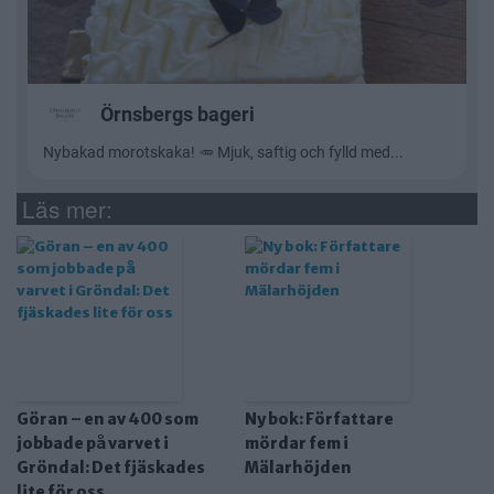
Läs mer:
Göran – en av 400 som
Ny bok: Författare
jobbade på varvet i
mördar fem i
Gröndal: Det fjäskades
Mälarhöjden
lite för oss