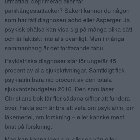
utmattad, deprimerad eller får
panikångestattacker? Säkert känner du någon
som har fått diagnosen adhd eller Asperger. Ja,
psykisk ohälsa kan visa sig på många olika sätt
och är faktiskt inte alls ovanligt. Men i många
sammanhang är det fortfarande tabu.
Psykiatriska diagnoser står för ungefär 45
procent av alla sjukskrivningar. Samtidigt fick
psykiatrin bara nio procent av den totala
sjukvårdsbudgeten 2016. Den som läser
Christians bok får fler sådana siffror att fundera
över. Fakta som är bra att veta om psykiatrin, om
läkemedel, om forskning – eller kanske mest
brist på forskning.
Man kan känna igen sig, eller en vän eller