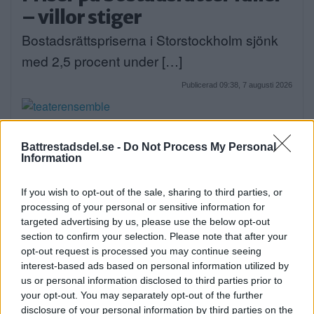
– villor stiger
Bostadsrättspriserna i Storstockholm sjönk
med 2,5 procent under […]
Publicerad 09:38, 7 augusti 2026
Poppe med ungdomar intar
Battrestadsdel.se -
Do Not Process My Personal
friluftsteatern: Människan
Information
kan göra något
If you wish to opt-out of the sale, sharing to third parties, or
Nästa vecka blir det gästspel på
processing of your personal or sensitive information for
Mälarhöjdens Friluftsteater. […]
targeted advertising by us, please use the below opt-out
section to confirm your selection. Please note that after your
Publicerad 07:08, 7 augusti 2026
opt-out request is processed you may continue seeing
interest-based ads based on personal information utilized by
us or personal information disclosed to third parties prior to
Elsparkcyklister till sjukhus
your opt-out. You may separately opt-out of the further
disclosure of your personal information by third parties on the