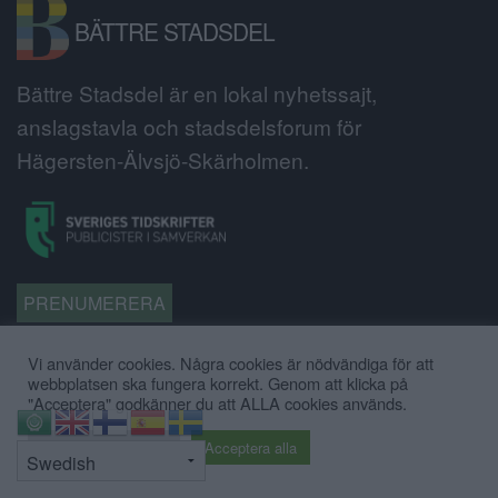
BÄTTRE STADSDEL
Bättre Stadsdel är en lokal nyhetssajt,
anslagstavla och stadsdelsforum för
Hägersten-Älvsjö-Skärholmen.
PRENUMERERA
KALENDER
Vi använder cookies. Några cookies är nödvändiga för att
NYHETSARKIV
webbplatsen ska fungera korrekt. Genom att klicka på
"Acceptera" godkänner du att ALLA cookies används.
FÖRR OCH NU
⇧
Cookie inställningar
Acceptera alla
KÖP-BYT-SÄLJ
ÅRETS LOKALA FÖRETAG