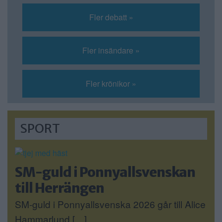
Fler debatt »
Fler insändare »
Fler krönikor »
SPORT
SM-guld i Ponnyallsvenskan
till Herrängen
SM-guld i Ponnyallsvenska 2026 går till Alice
Hammarlund […]