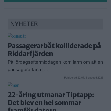
NYHETER
Passagerarbåt kolliderade på
Riddarfjärden
På lördagseftermiddagen kom larm om att en
passagerarfärja […]
Publicerad 22:07, 8 augusti 2026
22-åring utmanar Tiptapp:
Det blev en hel sommar
framför datorn