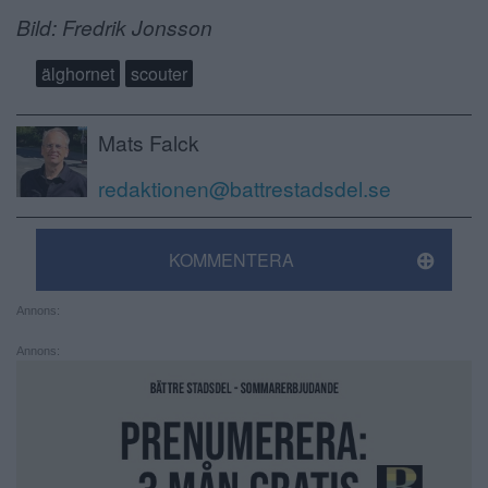
Bild: Fredrik Jonsson
älghornet
scouter
Mats Falck
redaktionen@battrestadsdel.se
KOMMENTERA
Annons:
Annons: