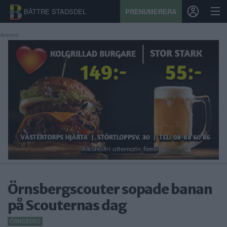
BÄTTRE STADSDEL
PRENUMERERA
Annons:
START
STADSDEL
PRENUMERATION
SPORT
ÅSIKTER
KALENDER
Örnsbergscouter sopade banan
KONTAKT
på Scouternas dag
SAMARBETEN
ÖRNSBERG