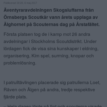
Publicerad 19:20, 6 maj 2017
ANNONSERA
Äventyraravdelningen Skogsluffarna från
Örnsbergs Scoutkår vann årets upplaga av
NÄRINGSLIV
Älghornet på Scouternas dag på Årstafältet.
MER
Första platsen tog de i kamp mot 26 andra
avdelningar i Stockholms Scoutdistrikt.
Under
lördagen fick de visa sina kunskaper i eldning,
organisering, Kim spel, surrning, knopar och
problemlösning.
I patrulltävlingen placerade sig patrullerna Loet,
Räven och Älgen på andra, tredje respektive
fjärde plats.
– Hela dagen löpte på fint och scouterna visade