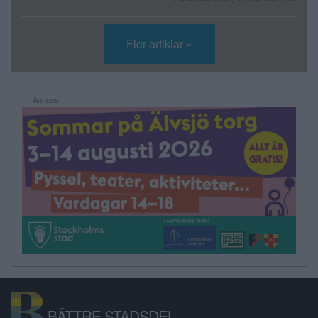
Fler artiklar »
Annons:
BÄTTRE STADSDEL