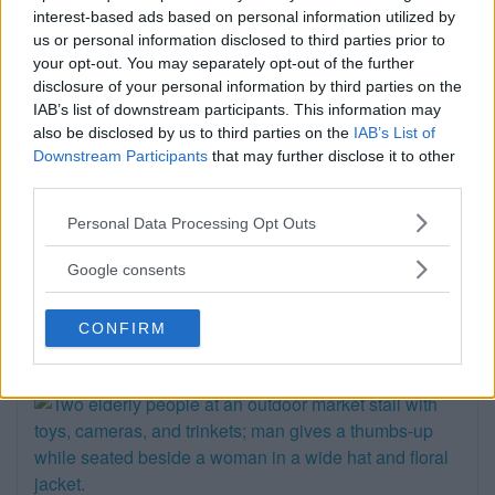
interest-based ads based on personal information utilized by
EXTERN PARTNER. Södra Stockholm är en
us or personal information disclosed to third parties prior to
del av […]
your opt-out. You may separately opt-out of the further
disclosure of your personal information by third parties on the
Publicerad 05:03, 4 augusti 2026
IAB’s list of downstream participants. This information may
also be disclosed by us to third parties on the
IAB’s List of
Annons:
Downstream Participants
that may further disclose it to other
third parties.
Please note that this website/app uses one or more Google
Personal Data Processing Opt Outs
services and may gather and store information including but
not limited to your visit or usage behaviour. You may click to
Google consents
grant or deny consent to Google and its third-party tags to
use your data for below specified purposes in below Google
CONFIRM
consent section.