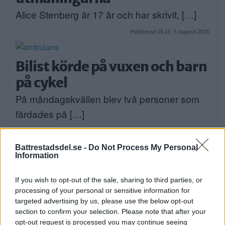
Alice Stenberg är 17 år och har skrivit, […]
Publicerad 16:16, 5 augusti 2026
Bilist körde på vuxen och barn
på cykel
På måndagskvällen blev två personer som
färdades på […]
Publicerad 08:58, 4 augusti 2026
Battrestadsdel.se -
Do Not Process My Personal
Information
If you wish to opt-out of the sale, sharing to third parties, or
När onlinecasino blir en del av
processing of your personal or sensitive information for
targeted advertising by us, please use the below opt-out
den digitala vardagen i södra
section to confirm your selection. Please note that after your
Stockholm
opt-out request is processed you may continue seeing