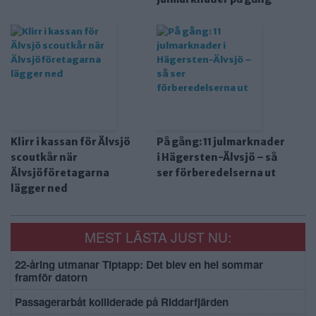
Klirr i kassan för Älvsjö
På gång: 11 julmarknader
scoutkår när
i Hägersten-Älvsjö – så
Älvsjöföretagarna
ser förberedelserna ut
lägger ned
MEST LÄSTA JUST NU:
22-åring utmanar Tiptapp: Det blev en hel sommar
framför datorn
Passagerarbåt kolliderade på Riddarfjärden