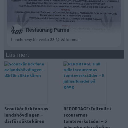
Läs mer:
Scoutkår fick fana av
REPORTAGE: Full rulle i
landshövdingen –
scouternas
därför sökte kåren
tomteverkstäder – 5
julmarknader på gång