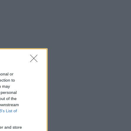
sonal or
ection to
ou may
 personal
out of the
 downstream
B’s List of
er and store