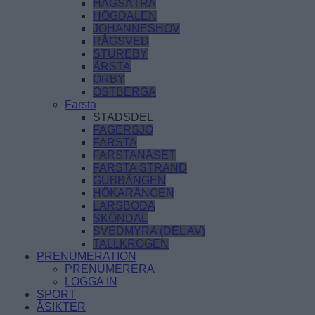
HAGSÄTRA
HÖGDALEN
JOHANNESHOV
RÅGSVED
STUREBY
ÅRSTA
ÖRBY
ÖSTBERGA
Farsta
STADSDEL
FAGERSJÖ
FARSTA
FARSTANÄSET
FARSTA STRAND
GUBBÄNGEN
HÖKARÄNGEN
LARSBODA
SKÖNDAL
SVEDMYRA (DEL AV)
TALLKROGEN
PRENUMERATION
PRENUMERERA
LOGGA IN
SPORT
ÅSIKTER