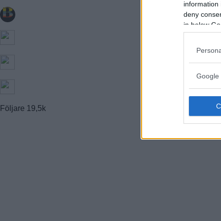
information 
FARSTA STRAND
GUBBÄNGEN
deny consent
HÖKARÄNGEN
in below Go
LARSBODA
SKÖNDAL
SVEDMYRA (DEL AV)
Persona
TALLKROGEN
Google 
Följare
19,5k