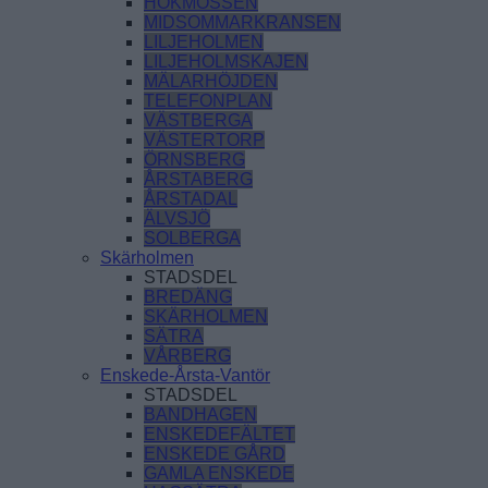
HÖKMOSSEN
MIDSOMMARKRANSEN
LILJEHOLMEN
LILJEHOLMSKAJEN
MÄLARHÖJDEN
TELEFONPLAN
VÄSTBERGA
VÄSTERTORP
ÖRNSBERG
ÅRSTABERG
ÅRSTADAL
ÄLVSJÖ
SOLBERGA
Skärholmen
STADSDEL
BREDÄNG
SKÄRHOLMEN
SÄTRA
VÅRBERG
Enskede-Årsta-Vantör
STADSDEL
BANDHAGEN
ENSKEDEFÄLTET
ENSKEDE GÅRD
GAMLA ENSKEDE