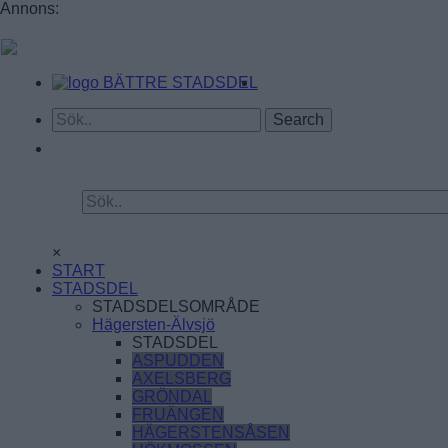
Annons:
BÄTTRE STADSDEL
×
START
STADSDEL
STADSDELSOMRÅDE
Hägersten-Älvsjö
STADSDEL
ASPUDDEN
AXELSBERG
GRÖNDAL
FRUÄNGEN
HÄGERSTENSÅSEN