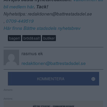
bli medlem här
. Tack!
Nyhetstips: redaktionen@battrestadsdel.se
,
0709-449519
Här finns Bättre stadsdels nyhetsbrev
bageri
bröd&salt
butiker
rasmus ek
redaktionen@battrestadsdel.se
KOMMENTERA
Annons:
Annons: