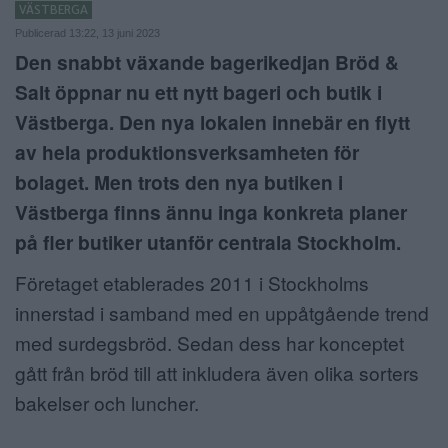
VÄSTBERGA
ANNONSERA
Publicerad 13:22, 13 juni 2023
Den snabbt växande bagerikedjan Bröd &
NÄRINGSLIV
Salt öppnar nu ett nytt bageri och butik i
MER
Västberga. Den nya lokalen innebär en flytt
av hela produktionsverksamheten för
bolaget. Men trots den nya butiken i
Västberga finns ännu inga konkreta planer
på fler butiker utanför centrala Stockholm.
Företaget etablerades 2011 i Stockholms
innerstad i samband med en uppåtgående trend
med surdegsbröd. Sedan dess har konceptet
gått från bröd till att inkludera även olika sorters
bakelser och luncher.