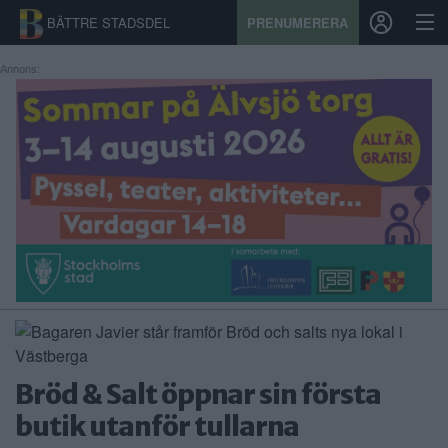
BÄTTRE STADSDEL
PRENUMERERA
Annons:
START
STADSDEL
PRENUMERATION
SPORT
ÅSIKTER
KALENDER
Bröd & Salt öppnar sin första
KONTAKT
butik utanför tullarna
SAMARBETEN