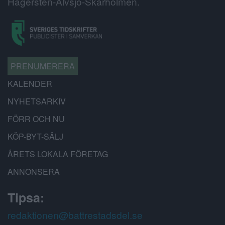
Hägersten-Älvsjö-Skärholmen.
PRENUMERERA
KALENDER
NYHETSARKIV
FÖRR OCH NU
KÖP-BYT-SÄLJ
ÅRETS LOKALA FÖRETAG
ANNONSERA
Tipsa:
redaktionen@battrestadsdel.se