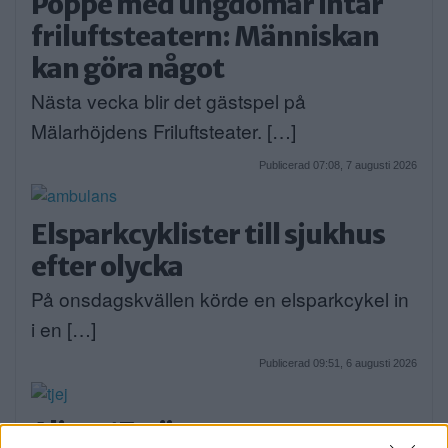
Poppe med ungdomar intar
friluftsteatern: Människan
kan göra något
Nästa vecka blir det gästspel på
Mälarhöjdens Friluftsteater. […]
Publicerad 07:08, 7 augusti 2026
Elsparkcyklister till sjukhus
efter olycka
På onsdagskvällen körde en elsparkcykel in
i en […]
Publicerad 09:51, 6 augusti 2026
Alice, 17, sätter upp egen