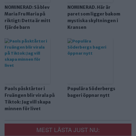
NOMINERAD: Så blev
NOMINERAD. Här är
Maria Fru Maria på
paret som ligger bakom
riktigt: Detta är mitt
mystiska skyltningen i
fjärde barn
Kransen
Paols påsktårtor i
Populära Söderbergs
Fruängen blir virala på
bageri öppnar nytt
Tiktok: Jag vill skapa
minnen för livet
MEST LÄSTA JUST NU: