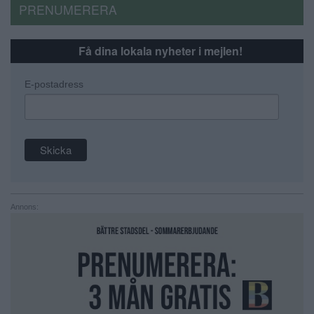
PRENUMERERA
Få dina lokala nyheter i mejlen!
E-postadress
Annons: