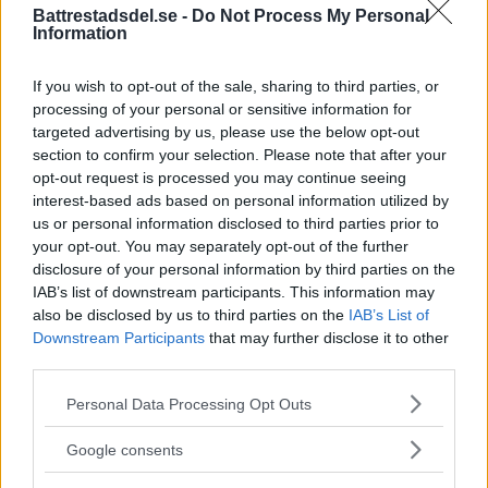
musikal – här är de största
Battrestadsdel.se -
Do Not Process My Personal
Information
utmaningarna
Alice Stenberg är 17 år och har skrivit, […]
If you wish to opt-out of the sale, sharing to third parties, or
processing of your personal or sensitive information for
Publicerad 16:16, 5 augusti 2026
targeted advertising by us, please use the below opt-out
section to confirm your selection. Please note that after your
Annons:
opt-out request is processed you may continue seeing
interest-based ads based on personal information utilized by
us or personal information disclosed to third parties prior to
Bilist körde på vuxen och barn
your opt-out. You may separately opt-out of the further
på cykel
disclosure of your personal information by third parties on the
IAB’s list of downstream participants. This information may
På måndagskvällen blev två personer som
also be disclosed by us to third parties on the
IAB’s List of
Downstream Participants
that may further disclose it to other
färdades på […]
third parties.
Publicerad 08:58, 4 augusti 2026
Please note that this website/app uses one or more Google
Personal Data Processing Opt Outs
services and may gather and store information including but
not limited to your visit or usage behaviour. You may click to
Google consents
grant or deny consent to Google and its third-party tags to