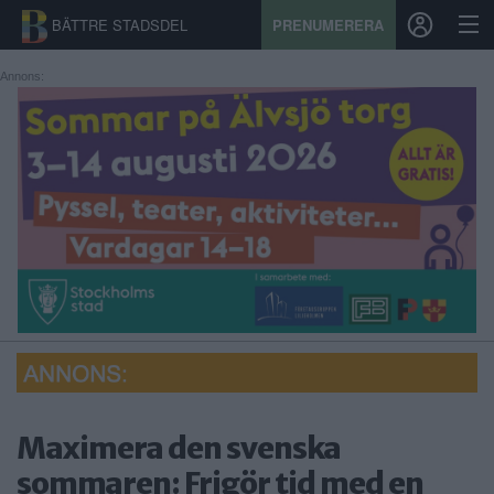
BÄTTRE STADSDEL
PRENUMERERA
Annons:
START
STADSDEL
PRENUMERATION
SPORT
ÅSIKTER
KALENDER
KONTAKT
Maximera den svenska
sommaren: Frigör tid med en
SAMARBETEN