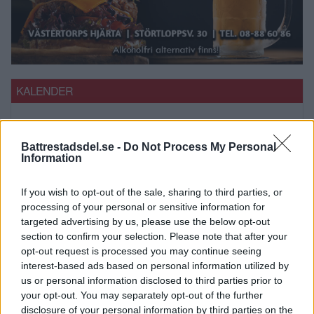
KALENDER
10 julikl.16:00
-
10 augustikl.17:00
JUL
10
Sommar på Aspen 10 juli- 10 augusti
Battrestadsdel.se -
Do Not Process My Personal
Information
30 julikl.08:00
-
10 septemberkl.12:00
JUL
30
Boule för seniorer
If you wish to opt-out of the sale, sharing to third parties, or
3 augustikl.14:00
-
14 augustikl.18:00
AUG
processing of your personal or sensitive information for
3
Sommar på Älvsjötorg 3-14 augusti 2026
targeted advertising by us, please use the below opt-out
section to confirm your selection. Please note that after your
3 augustikl.14:00
-
14 augustikl.18:00
AUG
opt-out request is processed you may continue seeing
3
Sommar på torget Älvsjö 2026
interest-based ads based on personal information utilized by
us or personal information disclosed to third parties prior to
09:30
-
11:30
AUG
your opt-out. You may separately opt-out of the further
10
Sommarsång i Sannadalsparken i Gröndal
disclosure of your personal information by third parties on the