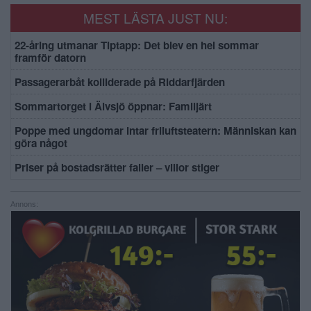
MEST LÄSTA JUST NU:
22-åring utmanar Tiptapp: Det blev en hel sommar
framför datorn
Passagerarbåt kolliderade på Riddarfjärden
Sommartorget i Älvsjö öppnar: Familjärt
Poppe med ungdomar intar friluftsteatern: Människan kan
göra något
Priser på bostadsrätter faller – villor stiger
Annons: