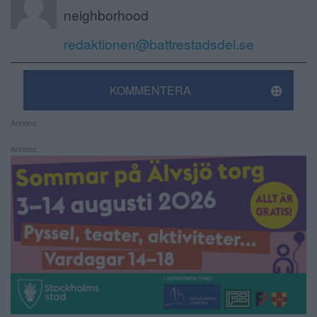
neighborhood
redaktionen@battrestadsdel.se
KOMMENTERA
Annons:
Annons: