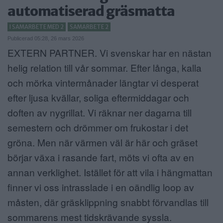
automatiserad gräsmatta
ANNONSERA
I SAMARBETE MED 2
SAMARBETE 2
NÄRINGSLIV
Publicerad 05:28, 26 mars 2026
EXTERN PARTNER. Vi svenskar har en nästan
MER
helig relation till vår sommar. Efter långa, kalla
och mörka vintermånader längtar vi desperat
efter ljusa kvällar, soliga eftermiddagar och
doften av nygrillat. Vi räknar ner dagarna till
semestern och drömmer om frukostar i det
gröna. Men när värmen väl är här och gräset
börjar växa i rasande fart, möts vi ofta av en
annan verklighet. Istället för att vila i hängmattan
finner vi oss intrasslade i en oändlig loop av
måsten, där gräsklippning snabbt förvandlas till
sommarens mest tidskrävande syssla.