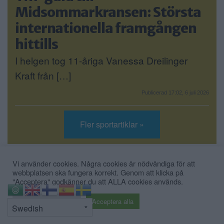
Midsommarkransen: Största
internationella framgången
hittills
I helgen tog 11-åriga Vanessa Dreilinger
Kraft från […]
Publicerad 17:02, 6 juli 2026
Fler sportartiklar »
Vi använder cookies. Några cookies är nödvändiga för att
NÄRINGSLIV
webbplatsen ska fungera korrekt. Genom att klicka på
"Acceptera" godkänner du att ALLA cookies används.
⇧
Cookie inställningar
Acceptera alla
NOMINERAD: Niclas startade