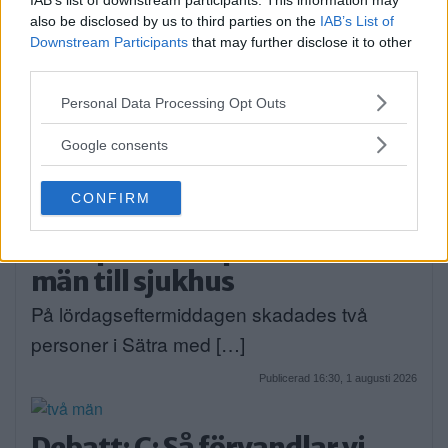
IAB’s list of downstream participants. This information may
Publicerad 16:23, 3 augusti 2026
also be disclosed by us to third parties on the
IAB’s List of
Downstream Participants
that may further disclose it to other
third parties.
Flydde i kajak – greps
Please note that this website/app uses one or more Google
Personal Data Processing Opt Outs
På söndagsmorgonen följde polisen en man
services and may gather and store information including but
på Långsjön […]
not limited to your visit or usage behaviour. You may click to
Google consents
grant or deny consent to Google and its third-party tags to
use your data for below specified purposes in below Google
Publicerad 13:35, 2 augusti 2026
CONFIRM
consent section.
Bråk på idrottsplats – två
män till sjukhus
På lördagseftermiddagen skadades två
personer i Sätra med […]
Publicerad 16:30, 1 augusti 2026
Debatt: C: Så förvandlar vi