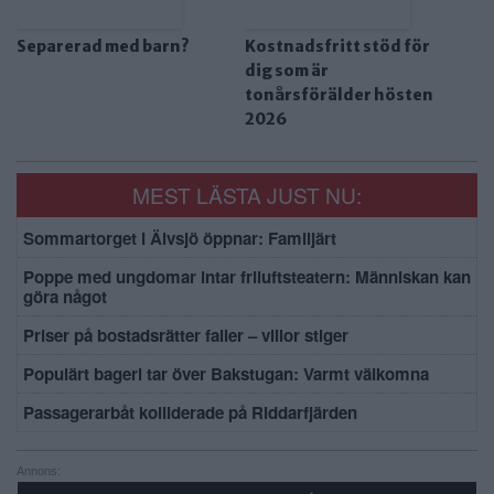
Separerad med barn?
Kostnadsfritt stöd för
dig som är
tonårsförälder hösten
2026
MEST LÄSTA JUST NU:
Sommartorget i Älvsjö öppnar: Familjärt
Poppe med ungdomar intar friluftsteatern: Människan kan
göra något
Priser på bostadsrätter faller – villor stiger
Populärt bageri tar över Bakstugan: Varmt välkomna
Passagerarbåt kolliderade på Riddarfjärden
Annons: