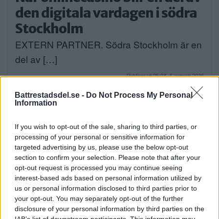
den digitala vardagen i södra
Stockholm
EXTERN PARTNER. Södra Stockholm är en
del av […]
Publicerad 05:03, 4 augusti 2026
Annons:
Battrestadsdel.se -
Do Not Process My Personal
Information
If you wish to opt-out of the sale, sharing to third parties, or
processing of your personal or sensitive information for
targeted advertising by us, please use the below opt-out
section to confirm your selection. Please note that after your
Sommartorget i Älvsjö
opt-out request is processed you may continue seeing
öppnar: Familjärt
interest-based ads based on personal information utilized by
us or personal information disclosed to third parties prior to
På måndagseftermiddagen öppnade
your opt-out. You may separately opt-out of the further
aktiviteterna på Älvsjö torg. Artisten […]
disclosure of your personal information by third parties on the