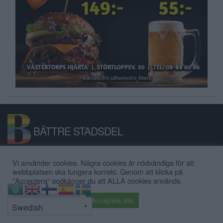
BÄTTRE STADSDEL
Bättre Stadsdel är en lokal nyhetssajt,
Vi använder cookies. Några cookies är nödvändiga för att
webbplatsen ska fungera korrekt. Genom att klicka på
anslagstavla och stadsdelsforum för
"Acceptera" godkänner du att ALLA cookies används.
Hägersten-Älvsjö-Skärholmen.
⇧
Cookie inställningar
Acceptera alla