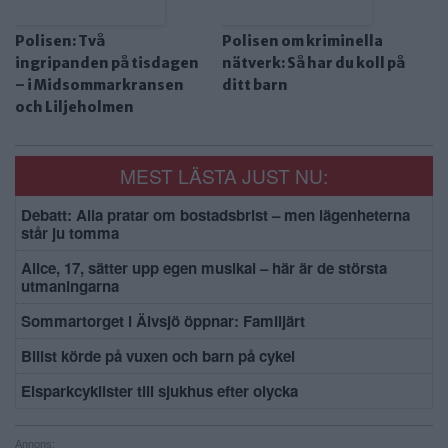
Polisen: Två
Polisen om kriminella
ingripanden på tisdagen
nätverk: Så har du koll på
– i Midsommarkransen
ditt barn
och Liljeholmen
MEST LÄSTA JUST NU:
Debatt: Alla pratar om bostadsbrist – men lägenheterna
står ju tomma
Alice, 17, sätter upp egen musikal – här är de största
utmaningarna
Sommartorget i Älvsjö öppnar: Familjärt
Bilist körde på vuxen och barn på cykel
Elsparkcyklister till sjukhus efter olycka
Annons: