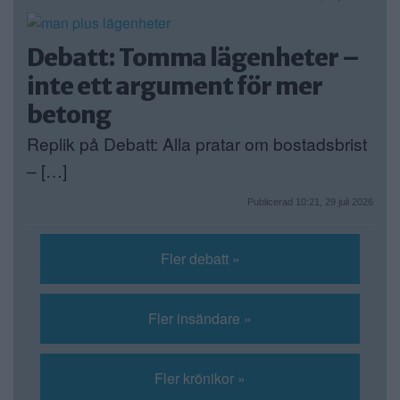
Debatt: Tomma lägenheter –
inte ett argument för mer
betong
Replik på Debatt: Alla pratar om bostadsbrist
– […]
Publicerad 10:21, 29 juli 2026
Fler debatt »
Fler insändare »
Fler krönikor »