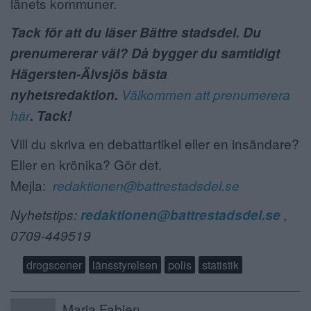
länets kommuner.
Tack för att du läser Bättre stadsdel. Du
prenumererar väl? Då bygger du samtidigt
Hägersten-Älvsjös bästa
nyhetsredaktion.
Välkommen att prenumerera
här
. Tack!
Vill du skriva en debattartikel eller en insändare?
Eller en krönika? Gör det.
Mejla:
redaktionen@battrestadsdel.se
Nyhetstips:
redaktionen@battrestadsdel.se
,
0709-449519
drogscener
länsstyrelsen
polis
statistik
Maria Fabien