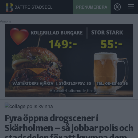
BÄTTRE STADSDEL
PRENUMERERA
Annons:
START
STADSDEL
PRENUMERATION
SPORT
ÅSIKTER
KALENDER
Fyra öppna drogscener i
KONTAKT
Skärholmen – så jobbar polis och
SAMARBETEN
stadsdelen för att krympa dem