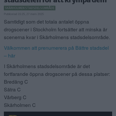
ANNONSERA
SKÄRHOLMEN STADSDELSOMRÅDE
Publicerad 15:25, 27 mars 2025
NÄRINGSLIV
Samtidigt som det totala antalet öppna
drogscener i Stockholm fortsätter att minska är
MER
scenerna kvar i Skärholmens stadsdelsområde.
Välkommen att prenumerera på Bättre stadsdel
– här
I Skärholmens stadsdelsområde är det
fortfarande öppna drogscener på dessa platser:
Bredäng C
Sätra C
Vårberg C
Skärholmen C