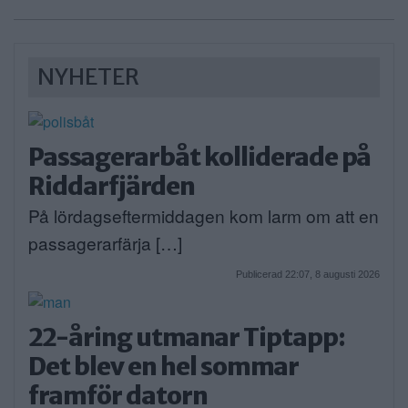
NYHETER
Passagerarbåt kolliderade på
Riddarfjärden
På lördagseftermiddagen kom larm om att en
passagerarfärja […]
Publicerad 22:07, 8 augusti 2026
22-åring utmanar Tiptapp:
Det blev en hel sommar
framför datorn