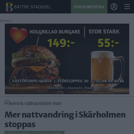
BÄTTRE STADSDEL
PRENUMERERA
Annons:
START
STADSDEL
PRENUMERATION
SPORT
ÅSIKTER
KALENDER
Mer nattvandring i Skärholmen
KONTAKT
stoppas
SAMARBETEN
SKÄRHOLMENS STADSDELSNÄMND