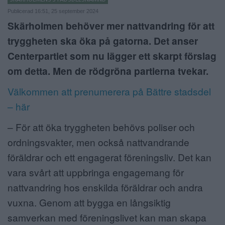
Publicerad 16:51, 25 september 2024
ANNONSERA
Skärholmen behöver mer nattvandring för att
NÄRINGSLIV
tryggheten ska öka på gatorna. Det anser
Centerpartiet som nu lägger ett skarpt förslag
MER
om detta. Men de rödgröna partierna tvekar.
Välkommen att prenumerera på Bättre stadsdel
– här
– För att öka tryggheten behövs poliser och
ordningsvakter, men också nattvandrande
föräldrar och ett engagerat föreningsliv. Det kan
vara svårt att uppbringa engagemang för
nattvandring hos enskilda föräldrar och andra
vuxna. Genom att bygga en långsiktig
samverkan med föreningslivet kan man skapa