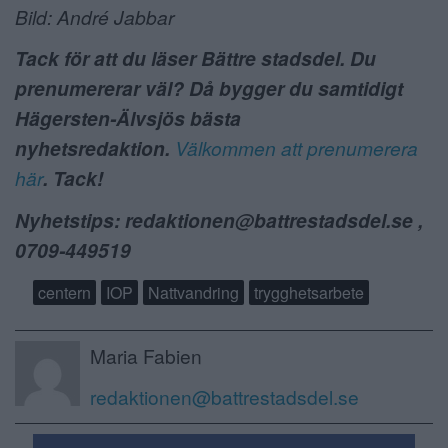
Bild: André Jabbar
Tack för att du läser Bättre stadsdel. Du
prenumererar väl? Då bygger du samtidigt
Hägersten-Älvsjös bästa
nyhetsredaktion.
Välkommen att prenumerera
här
. Tack!
Nyhetstips: redaktionen@battrestadsdel.se ,
0709-449519
centern
IOP
Nattvandring
trygghetsarbete
Maria Fabien
redaktionen@battrestadsdel.se