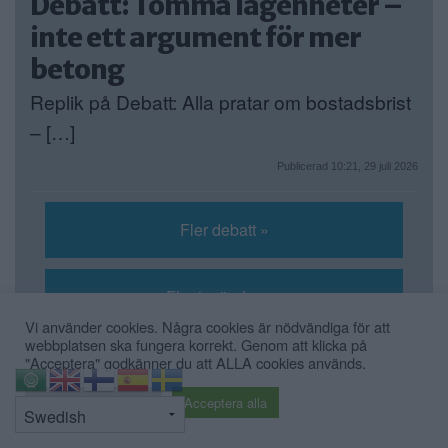
Debatt: Tomma lägenheter –
inte ett argument för mer
betong
Replik på Debatt: Alla pratar om bostadsbrist
– […]
Publicerad 10:21, 29 juli 2026
Fler debatt »
Fler insändare »
Vi använder cookies. Några cookies är nödvändiga för att
webbplatsen ska fungera korrekt. Genom att klicka på
"Acceptera" godkänner du att ALLA cookies används.
Fler krönikor »
⇧
Cookie inställningar
Acceptera alla