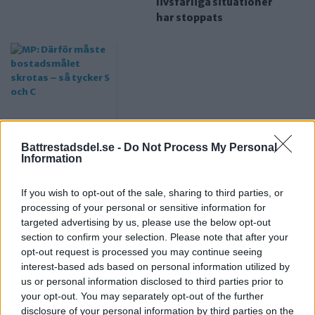
livsfarliga situationer
har stoppats
Battrestadsdel.se -
Do Not Process My Personal
Information
MP: Därför måste
bostadsmålet skrotas –
så tycker S och C
If you wish to opt-out of the sale, sharing to third parties, or
processing of your personal or sensitive information for
targeted advertising by us, please use the below opt-out
MEST LÄSTA JUST NU:
section to confirm your selection. Please note that after your
opt-out request is processed you may continue seeing
Sommartorget i Älvsjö öppnar: Familjärt
interest-based ads based on personal information utilized by
us or personal information disclosed to third parties prior to
Poppe med ungdomar intar friluftsteatern: Människan kan
your opt-out. You may separately opt-out of the further
göra något
disclosure of your personal information by third parties on the