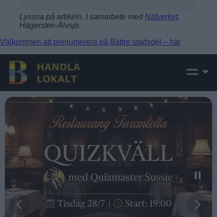
Lyssna på artikeln. I samarbete med
Nätverket
,
Hägersten-Älvsj
ö.
Välkommen att prenumerera på Bättre stadsdel – här