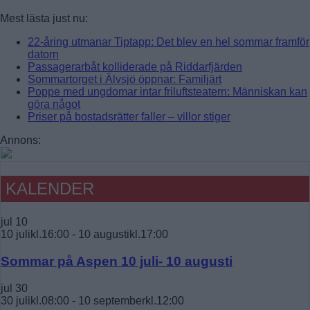
Mest lästa just nu:
22-åring utmanar Tiptapp: Det blev en hel sommar framför
datorn
Passagerarbåt kolliderade på Riddarfjärden
Sommartorget i Älvsjö öppnar: Familjärt
Poppe med ungdomar intar friluftsteatern: Människan kan
göra något
Priser på bostadsrätter faller – villor stiger
Annons:
KALENDER
jul
10
10 julikl.16:00
-
10 augustikl.17:00
Sommar på Aspen 10 juli- 10 augusti
jul
30
30 julikl.08:00
-
10 septemberkl.12:00