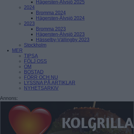
Hägersten-Älvsjö 2025
Enskede-Årsta-Vantör
2024
Bromma 2024
BANDHAGEN
Hägersten-Älvsjö 2024
ENSKEDEFÄLTET
2023
ENSKEDE GÅRD
Bromma 2023
GAMLA ENSKEDE
Hägersten-Älvsjö 2023
HAGSÄTRA
Hässelby-Vällingby 2023
HÖGDALEN
Stockholm
JOHANNESHOV
MER
RÅGSVED
TIPSA
STUREBY
FÖLJ OSS
ÅRSTA
OM
ÖRBY
BOSTAD
ÖSTBERGA
FÖRR OCH NU
LYSSNA PÅ ARTIKLAR
NYHETSARKIV
Farsta
Annons:
FAGERSJÖ
FARSTA
FARSTANÄSET
FARSTA STRAND
GUBBÄNGEN
HÖKARÄNGEN
LARSBODA