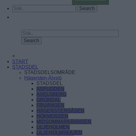
×
START
STADSDEL
STADSDELSOMRÅDE
Hägersten-Älvsjö
STADSDEL
ASPUDDEN
AXELSBERG
GRÖNDAL
FRUÄNGEN
HÄGERSTENSÅSEN
HÖKMOSSEN
MIDSOMMARKRANSEN
LILJEHOLMEN
LILJEHOLMSKAJEN