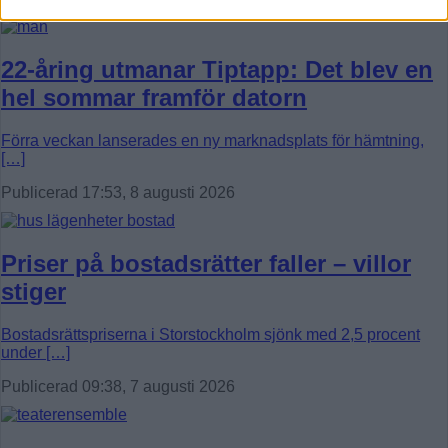
22-åring utmanar Tiptapp: Det blev en
hel sommar framför datorn
Förra veckan lanserades en ny marknadsplats för hämtning,
[…]
Publicerad 17:53, 8 augusti 2026
Priser på bostadsrätter faller – villor
stiger
Bostadsrättspriserna i Storstockholm sjönk med 2,5 procent
under […]
Publicerad 09:38, 7 augusti 2026