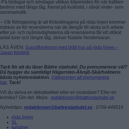
-På lördagar och söndagar utökas tidperioden för när trafiken
bedrivs med långa tåg, främst på kvällstid, i såväl vinter- som
sommartrafik.
– Vår förhoppning är att förändringarna på röda linjen kommer
märkas av för resenärerna när de återgår till skola och arbete
efter jul- och nyårsledigheterna då resenärerna får ett utökat
antal turer och längre tåg, skriver Natalie Nordenswan.
LÄS ÄVEN:
Suicidforskning med blått ljus på röda linjen –
Japan förebild
Tack för att du läser Bättre stadsdel. Du prenumererar väl?
Då bygger du samtidigt Hägersten-Älvsjö-Skärholmens
bästa nyhetsredaktion.
Välkommen att prenumerera
här
. Tack!
Vill du skriva en debattartikel eller en insändare? Eller en
krönika? Gör det. Mejla:
redaktionen@battrestadsdel.se
Nyhetstips:
redaktionen@battrestadsdel.se
, 0709-449519
röda linjen
SL
turtäthet