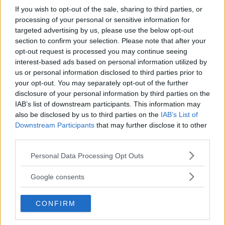
E-postadress
If you wish to opt-out of the sale, sharing to third parties, or
processing of your personal or sensitive information for
targeted advertising by us, please use the below opt-out
section to confirm your selection. Please note that after your
opt-out request is processed you may continue seeing
interest-based ads based on personal information utilized by
us or personal information disclosed to third parties prior to
Annons:
your opt-out. You may separately opt-out of the further
disclosure of your personal information by third parties on the
IAB’s list of downstream participants. This information may
also be disclosed by us to third parties on the
IAB’s List of
Nyheter
Downstream Participants
that may further disclose it to other
third parties.
Please note that this website/app uses one or more Google
Personal Data Processing Opt Outs
Passagerarbåt kolliderade på
services and may gather and store information including but
Riddarfjärden
not limited to your visit or usage behaviour. You may click to
Google consents
grant or deny consent to Google and its third-party tags to
use your data for below specified purposes in below Google
På lördagseftermiddagen kom larm om att en passagerarfärja
CONFIRM
consent section.
[…]
Publicerad 22:07, 8 augusti 2026