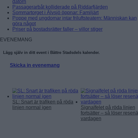
datorn
Passagerarbåt kolliderade på Riddarfjärden
Sommartorget i Älvsjö öppnar: Familjärt
Poppe med ungdomar intar friluftsteatern: Människan kan
göra något
Priser på bostadsrätter faller – villor stiger
EVENEMANG
Lägg själv in ditt event i Bättre Stadsdels kalender.
Skicka in evenemang
Läs mer:
SL: Snart är trafiken på röda
linjen normal igen
Signalfelet på röda linjen
fortsätter – så löser resenä
vardagen