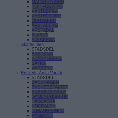
MÄLARHÖJDEN
TELEFONPLAN
VÄSTBERGA
VÄSTERTORP
ÖRNSBERG
ÅRSTABERG
ÅRSTADAL
ÄLVSJÖ
SOLBERGA
Skärholmen
STADSDEL
BREDÄNG
SKÄRHOLMEN
SÄTRA
VÅRBERG
Enskede-Årsta-Vantör
STADSDEL
BANDHAGEN
ENSKEDEFÄLTET
ENSKEDE GÅRD
GAMLA ENSKEDE
HAGSÄTRA
HÖGDALEN
JOHANNESHOV
RÅGSVED