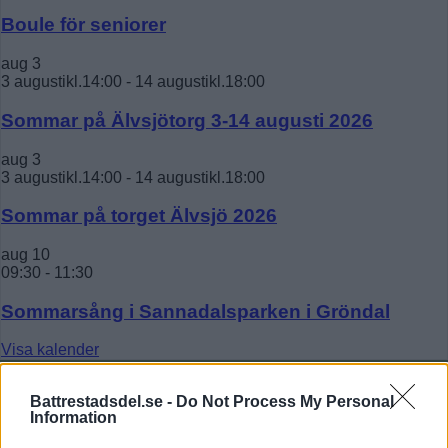
Boule för seniorer
aug
3
3 augustikl.14:00
-
14 augustikl.18:00
Sommar på Älvsjötorg 3-14 augusti 2026
aug
3
3 augustikl.14:00
-
14 augustikl.18:00
Sommar på torget Älvsjö 2026
aug
10
09:30
-
11:30
Sommarsång i Sannadalsparken i Gröndal
Visa kalender
PRENUMERERA
Battrestadsdel.se -
Do Not Process My Personal
Information
Få dina lokala nyheter i mejlen!