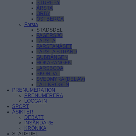
STUREBY
ÅRSTA
ÖRBY
ÖSTBERGA
Farsta
STADSDEL
FAGERSJÖ
FARSTA
FARSTANÄSET
FARSTA STRAND
GUBBÄNGEN
HÖKARÄNGEN
LARSBODA
SKÖNDAL
SVEDMYRA (DEL AV)
TALLKROGEN
PRENUMERATION
PRENUMERERA
LOGGA IN
SPORT
ÅSIKTER
DEBATT
INSÄNDARE
KRÖNIKA
STADSDEL