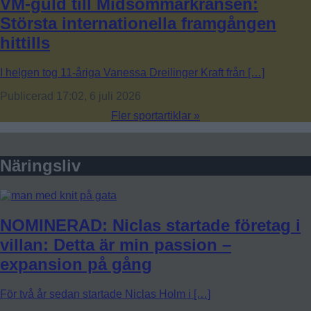
VM-guld till Midsommarkransen:
Största internationella framgången
hittills
I helgen tog 11-åriga Vanessa Dreilinger Kraft från […]
Publicerad 17:02, 6 juli 2026
Fler sportartiklar »
Näringsliv
NOMINERAD: Niclas startade företag i
villan: Detta är min passion –
expansion på gång
För två år sedan startade Niclas Holm i […]