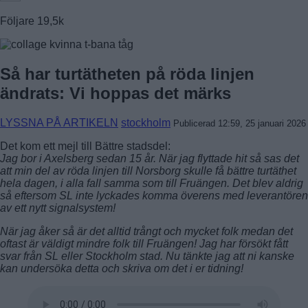
Följare
19,5k
Så har turtätheten på röda linjen
ändrats: Vi hoppas det märks
LYSSNA PÅ ARTIKELN
stockholm
Publicerad 12:59, 25 januari 2026
Det kom ett mejl till Bättre stadsdel:
Jag bor i Axelsberg sedan 15 år. När jag flyttade hit så sas det
att min del av röda linjen till Norsborg skulle få bättre turtäthet
hela dagen, i alla fall samma som till Fruängen. Det blev aldrig
så eftersom SL inte lyckades komma överens med leverantören
av ett nytt signalsystem!
När jag åker så är det alltid trångt och mycket folk medan det
oftast är väldigt mindre folk till Fruängen!
Jag har försökt fått
svar från SL eller Stockholm stad. Nu tänkte jag att ni kanske
kan undersöka detta och skriva om det i er tidning!