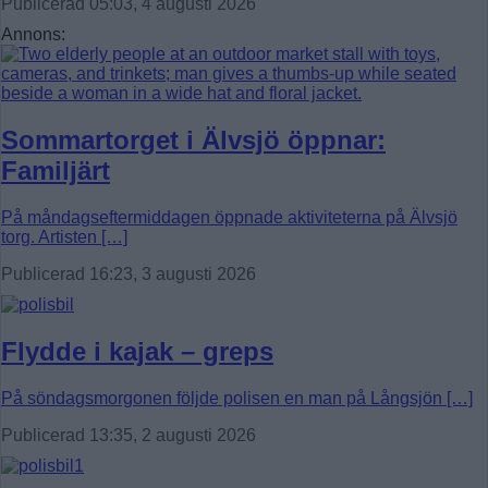
Publicerad 05:03, 4 augusti 2026
Annons:
Sommartorget i Älvsjö öppnar:
Familjärt
På måndagseftermiddagen öppnade aktiviteterna på Älvsjö
torg. Artisten […]
Publicerad 16:23, 3 augusti 2026
Flydde i kajak – greps
På söndagsmorgonen följde polisen en man på Långsjön […]
Publicerad 13:35, 2 augusti 2026