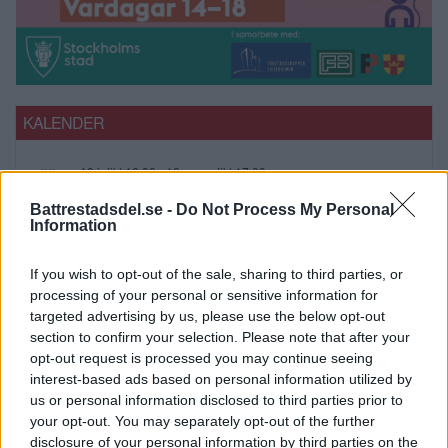
KALENDER
10 julikl.16:00
-
10 augustikl.17:00
JUL
10
Sommar på Aspen 10 juli- 10 augusti
Battrestadsdel.se -
Do Not Process My Personal
Information
30 julikl.08:00
-
10 septemberkl.12:00
JUL
30
Boule för seniorer
If you wish to opt-out of the sale, sharing to third parties, or
3 augustikl.14:00
-
14 augustikl.18:00
AUG
processing of your personal or sensitive information for
3
Sommar på Älvsjötorg 3-14 augusti 2026
targeted advertising by us, please use the below opt-out
section to confirm your selection. Please note that after your
3 augustikl.14:00
-
14 augustikl.18:00
AUG
3
opt-out request is processed you may continue seeing
Sommar på torget Älvsjö 2026
interest-based ads based on personal information utilized by
us or personal information disclosed to third parties prior to
6 augustikl.19:00
-
8 augustikl.19:00
AUG
6
your opt-out. You may separately opt-out of the further
Carrie the musical
disclosure of your personal information by third parties on the