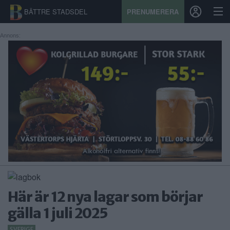
BÄTTRE STADSDEL
PRENUMERERA
Annons:
START
STADSDEL
PRENUMERATION
SPORT
ÅSIKTER
KALENDER
Här är 12 nya lagar som börjar
KONTAKT
gälla 1 juli 2025
SAMARBETEN
SVERIGE