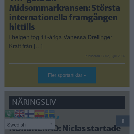
Midsommarkransen: Största
internationella framgången
hittills
I helgen tog 11-åriga Vanessa Dreilinger
Kraft från […]
Publicerad 17:02, 6 juli 2026
Fler sportartiklar »
NÄRINGSLIV
⇧
NOMINERAD: Niclas startade