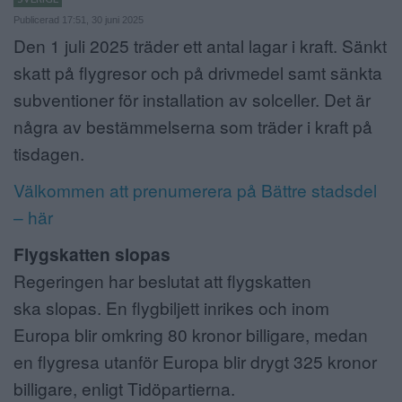
Publicerad 17:51, 30 juni 2025
ANNONSERA
Den 1 juli 2025 träder ett antal lagar i kraft. Sänkt
NÄRINGSLIV
skatt på flygresor och på drivmedel samt sänkta
subventioner för installation av solceller. Det är
MER
några av bestämmelserna som träder i kraft på
tisdagen.
Välkommen att prenumerera på Bättre stadsdel
– här
Flygskatten slopas
Regeringen har beslutat att flygskatten
ska slopas. En flygbiljett inrikes och inom
Europa blir omkring 80 kronor billigare, medan
en flygresa utanför Europa blir drygt 325 kronor
billigare, enligt Tidöpartierna.