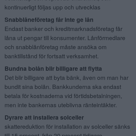
kontinuerligt följas upp och utvecklas
Snabblåneföretag får inte ge lån
Endast banker och kreditmarknadsföretag får
låna ut pengar till konsumenter. Lånförmedlare
och snabblånföretag måste ansöka om
banktillstånd för fortsatt verksamhet.
Bundna bolån blir billigare att flytta
Det blir billigare att byta bänk, även om man har
bundit sina bolån. Bankkunderna ska endast
betala för kostnaderna vid förtidsbetalningen,
men inte bankernas uteblivna ränteintäkter.
Dyrare att installera solceller
skattereduktion för installation av solceller sänks
till 15 procent, från 20 procent tidigare.