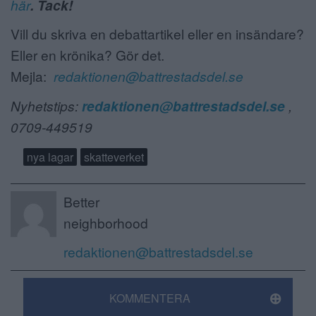
här
. Tack!
Vill du skriva en debattartikel eller en insändare?
Eller en krönika? Gör det.
Mejla:
redaktionen@battrestadsdel.se
Nyhetstips:
redaktionen@battrestadsdel.se
,
0709-449519
nya lagar
skatteverket
Better
neighborhood
redaktionen@battrestadsdel.se
KOMMENTERA