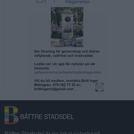
BÄTTRE STADSDEL
Bättre Stadsdel är en lokal nyhetssajt,