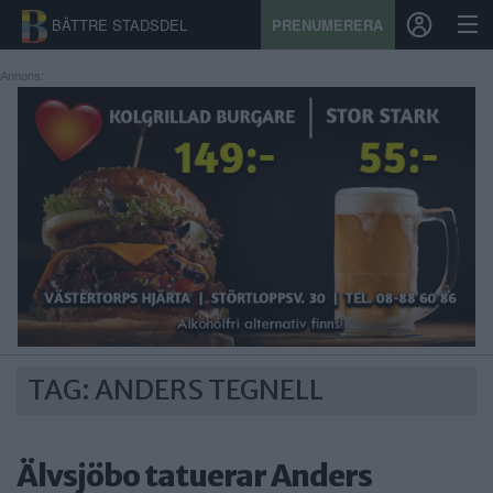
BÄTTRE STADSDEL
PRENUMERERA
Annons:
START
STADSDEL
PRENUMERATION
SPORT
ÅSIKTER
KALENDER
TAG: ANDERS TEGNELL
KONTAKT
Älvsjöbo tatuerar Anders
SAMARBETEN