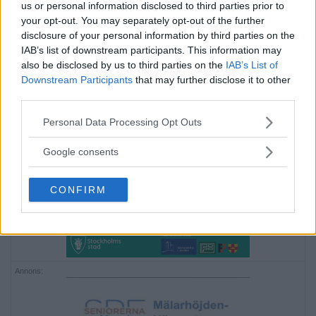
us or personal information disclosed to third parties prior to
your opt-out. You may separately opt-out of the further
disclosure of your personal information by third parties on the
IAB’s list of downstream participants. This information may
also be disclosed by us to third parties on the
IAB’s List of
Downstream Participants
that may further disclose it to other
third parties.
Annons:
Please note that this website/app uses one or more Google
Personal Data Processing Opt Outs
services and may gather and store information including but
Annons:
not limited to your visit or usage behaviour. You may click to
Google consents
Annons:
grant or deny consent to Google and its third-party tags to
use your data for below specified purposes in below Google
CONFIRM
consent section.
Annons: