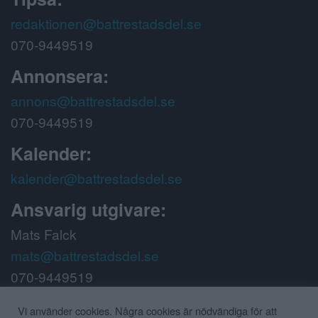
redaktionen@battrestadsdel.se
070-9449519
Annonsera:
annons@battrestadsdel.se
070-9449519
Kalender:
kalender@battrestadsdel.se
Ansvarig utgivare:
Mats Falck
mats@battrestadsdel.se
070-9449519
Följ oss på:
Vi använder cookies. Några cookies är nödvändiga för att