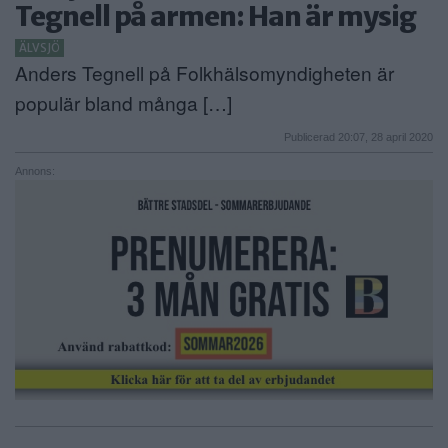
Tegnell på armen: Han är mysig
ANNONSERA
ÄLVSJÖ
Anders Tegnell på Folkhälsomyndigheten är
NÄRINGSLIV
populär bland många […]
MER
Publicerad 20:07, 28 april 2020
Annons: