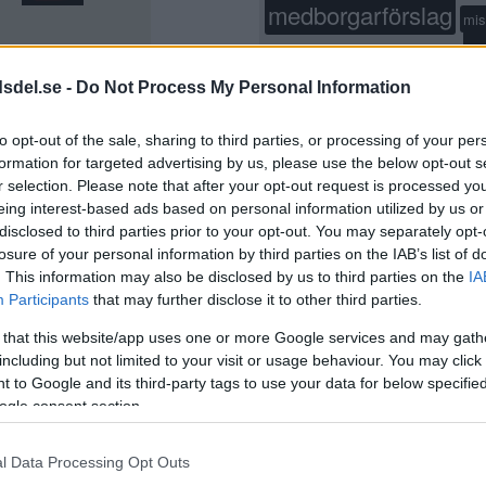
medborgarförslag
mis
p
moderaterna
Mord
nyöppnat
stockholm
restaurang
dsdel.se -
Do Not Process My Personal Information
rån
sa
SL
skola
socialdemokraterna
s
to opt-out of the sale, sharing to third parties, or processing of your per
stadsdelsnämnden
formation for targeted advertising by us, please use the below opt-out s
StockholmsStad
sven
r selection. Please note that after your opt-out request is processed y
träning
eing interest-based ads based on personal information utilized by us or
trafikolycka
vänsterpartiet
nya bryggan på
disclosed to third parties prior to your opt-out. You may separately opt-
losure of your personal information by third parties on the IAB’s list of
. This information may also be disclosed by us to third parties on the
IA
Participants
that may further disclose it to other third parties.
ajen är
 that this website/app uses one or more Google services and may gath
including but not limited to your visit or usage behaviour. You may click 
 to Google and its third-party tags to use your data for below specifi
Publicerad 10:05, 17 augusti 2021
ogle consent section.
l Data Processing Opt Outs