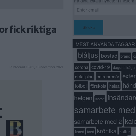
Få dina lokala nyheter i mejlen!
or fick riktiga
Skicka
MEST ANVÄNDA TAGGAR
blåljus
bostad
c
brand
covid-19
corona
dagens fråga
Publicerad 15:01, 18 november 2021
exter
detaljplan
entreprenör
händ
fotboll
förskola
hälsa
insändar
helgen
inbrott
samarbete med
kal
samarbete med 2
krönika
kultur
konst
kost