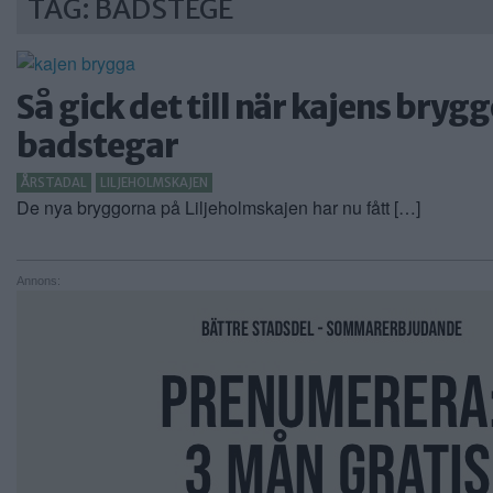
TAG: BADSTEGE
Så gick det till när kajens brygg
badstegar
ÅRSTADAL
LILJEHOLMSKAJEN
De nya bryggorna på Liljeholmskajen har nu fått […]
Annons: