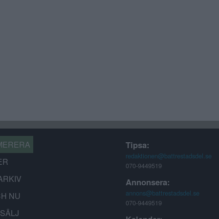
MERERA
Tipsa:
redaktionen@battrestadsdel.se
ER
070-9449519
ARKIV
Annonsera:
annons@battrestadsdel.se
CH NU
070-9449519
-SÄLJ