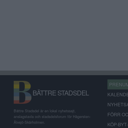
PRENU
BÄTTRE STADSDEL
KALEND
NYHETS
Bättre Stadsdel är en lokal nyhetssajt,
FÖRR O
anslagstavla och stadsdelsforum för Hägersten-
Älvsjö-Skärholmen.
KÖP-BYT