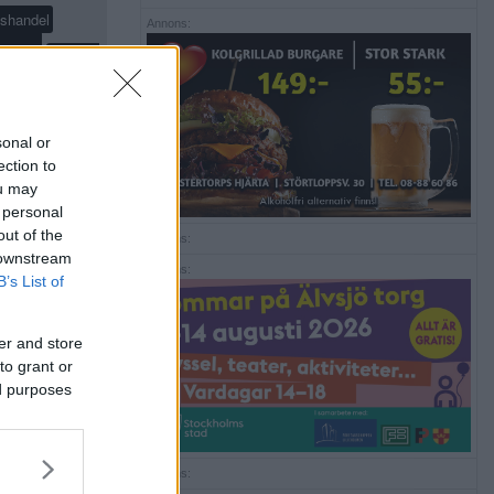
shandel
Annons:
olis
region
skjutning
mråd
ponsrad
sonal or
ection to
ska kyrkan
ou may
 personal
out of the
Annons:
 downstream
Annons:
B’s List of
er and store
to grant or
ed purposes
Annons: