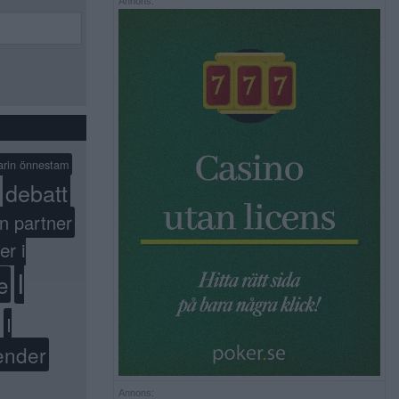
Annons:
arin önnestam
debatt
n partner
er i
I
e
I
ender
Annons: