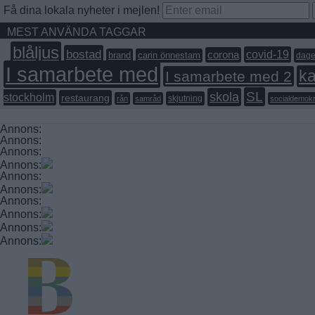
Få dina lokala nyheter i mejlen!
MEST ANVÄNDA TAGGAR
blåljus
bostad
covid-19
corona
brand
carin önnestam
dage
I samarbete med
ka
I samarbete med 2
SL
skola
stockholm
restaurang
skjutning
rån
samråd
socialdemokr
Annons:
Annons:
Annons:
Annons:
Annons:
Annons:
Annons:
Annons:
Annons:
Annons: