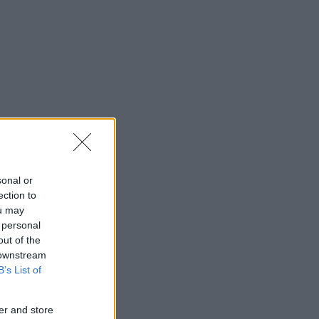
sonal or
ection to
ou may
 personal
out of the
 downstream
B’s List of
er and store