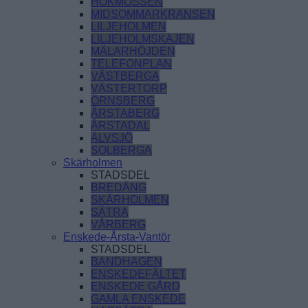
HÖKMOSSEN
MIDSOMMARKRANSEN
LILJEHOLMEN
LILJEHOLMSKAJEN
MÄLARHÖJDEN
TELEFONPLAN
VÄSTBERGA
VÄSTERTORP
ÖRNSBERG
ÅRSTABERG
ÅRSTADAL
ÄLVSJÖ
SOLBERGA
Skärholmen
STADSDEL
BREDÄNG
SKÄRHOLMEN
SÄTRA
VÅRBERG
Enskede-Årsta-Vantör
STADSDEL
BANDHAGEN
ENSKEDEFÄLTET
ENSKEDE GÅRD
GAMLA ENSKEDE