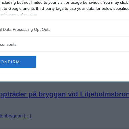
including but not limited to your visit or usage behaviour. You may click 
 to Google and its third-party tags to use your data for below specifi
ogle consent section.
l Data Processing Opt Outs
Sveriges bästa komiker”
consents
CONFIRM
ppträder på bryggan vid Liljeholmsbro
ntonbryggan […]