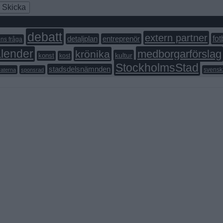
Skicka
debatt
extern partner
fot
detaljplan
entreprenör
ns fråga
lender
medborgarförslag
krönika
kultur
konst
kost
StockholmsStad
stadsdelsnämnden
aterna
sponsrad
svensk