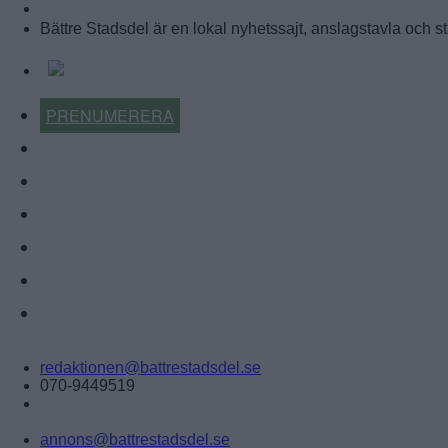
BÄTTRE STADSDEL
Bättre Stadsdel är en lokal nyhetssajt, anslagstavla och
PRENUMERERA
KALENDER
NYHETSARKIV
FÖRR OCH NU
KÖP-BYT-SÄLJ
ÅRETS LOKALA FÖRETAG
ANNONSERA
Tipsa:
redaktionen@battrestadsdel.se
070-9449519
Annonsera:
annons@battrestadsdel.se