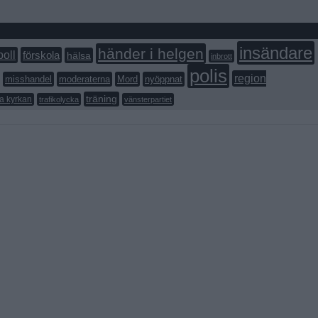
insändare
händer i helgen
boll
förskola
hälsa
inbrott
polis
region
misshandel
moderaterna
Mord
nyöppnat
träning
a kyrkan
trafikolycka
vänsterpartiet