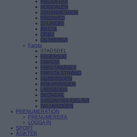
HAGSÄTRA
HÖGDALEN
JOHANNESHOV
RÅGSVED
STUREBY
ÅRSTA
ÖRBY
ÖSTBERGA
Farsta
STADSDEL
FAGERSJÖ
FARSTA
FARSTANÄSET
FARSTA STRAND
GUBBÄNGEN
HÖKARÄNGEN
LARSBODA
SKÖNDAL
SVEDMYRA (DEL AV)
TALLKROGEN
PRENUMERATION
PRENUMERERA
LOGGA IN
SPORT
ÅSIKTER