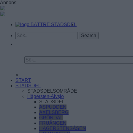
Annons:
BÄTTRE STADSDEL
×
START
STADSDEL
STADSDELSOMRÅDE
Hägersten-Älvsjö
STADSDEL
ASPUDDEN
AXELSBERG
GRÖNDAL
FRUÄNGEN
HÄGERSTENSÅSEN