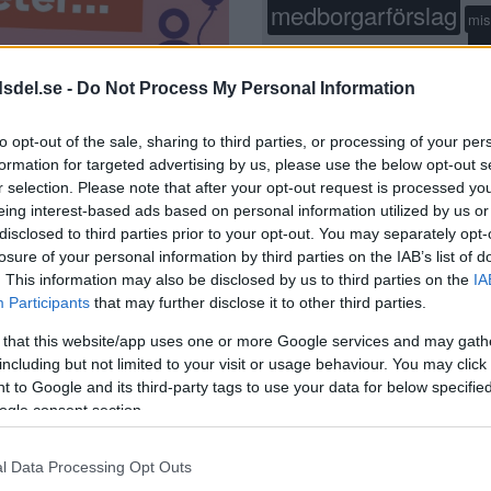
medborgarförslag
mis
p
moderaterna
Mord
nyöppnat
stockholm
restaurang
dsdel.se -
Do Not Process My Personal Information
rån
sa
SL
skola
socialdemokraterna
s
to opt-out of the sale, sharing to third parties, or processing of your per
stadsdelsnämnden
formation for targeted advertising by us, please use the below opt-out s
StockholmsStad
sven
r selection. Please note that after your opt-out request is processed y
träning
eing interest-based ads based on personal information utilized by us or
trafikolycka
vänsterpartiet
disclosed to third parties prior to your opt-out. You may separately opt-
losure of your personal information by third parties on the IAB’s list of
. This information may also be disclosed by us to third parties on the
IA
Participants
that may further disclose it to other third parties.
 that this website/app uses one or more Google services and may gath
including but not limited to your visit or usage behaviour. You may click 
 to Google and its third-party tags to use your data for below specifi
ogle consent section.
l Data Processing Opt Outs