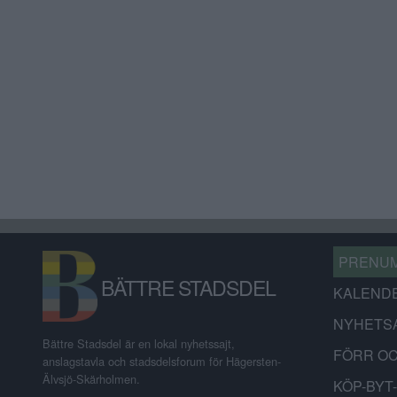
PRENU
BÄTTRE STADSDEL
KALEND
NYHETS
Bättre Stadsdel är en lokal nyhetssajt,
FÖRR O
anslagstavla och stadsdelsforum för Hägersten-
Älvsjö-Skärholmen.
KÖP-BYT