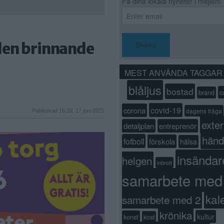
Få dina lokala nyheter i mejlen!
 den brinnande
Skicka
MEST ANVÄNDA TAGGAR
blåljus
bostad
c
brand
covid-19
corona
dagens fråga
Publicerad 16:29, 17 juni 2021
exter
detaljplan
entreprenör
händ
fotboll
förskola
hälsa
insändar
helgen
inbrott
samarbete med
kal
samarbete med 2
krönika
kultur
konst
kost