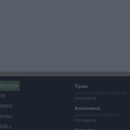
MERERA
Tipsa:
redaktionen@battrestadsdel.se
ER
070-9449519
ARKIV
Annonsera:
annons@battrestadsdel.se
CH NU
070-9449519
-SÄLJ