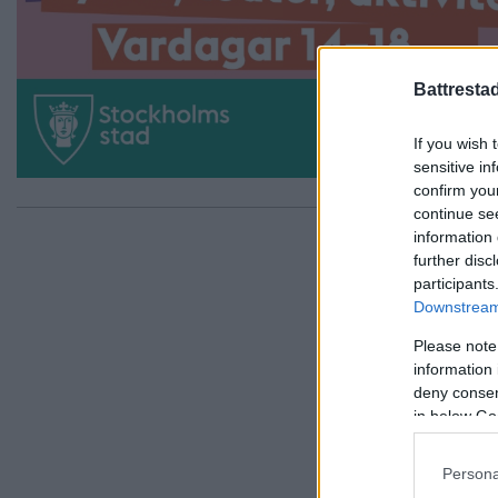
Battresta
If you wish 
sensitive in
confirm you
continue se
information 
further disc
participants
Downstream 
Please note
information 
deny consent
in below Go
Persona