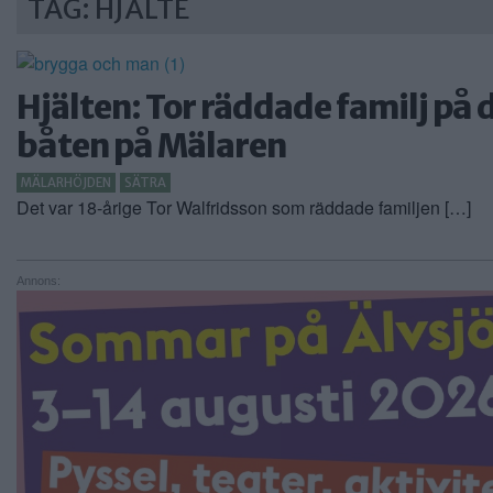
TAG: HJÄLTE
Hjälten: Tor räddade familj på
båten på Mälaren
MÄLARHÖJDEN
SÄTRA
Det var 18-årige Tor Walfridsson som räddade familjen […]
Annons: