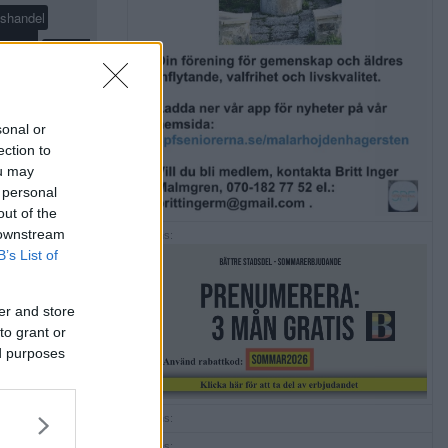
shandel
olis
region
skjutning
mråd
ponsrad
sonal or
ection to
ska kyrkan
ou may
 personal
out of the
 downstream
Annons:
B’s List of
er and store
to grant or
ed purposes
Annons:
Annons: