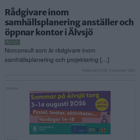
Rådgivare inom
samhällsplanering anställer och
öppnar kontor i Älvsjö
ÄLVSJÖ
Norconsult som är rådgivare inom
samhällsplanering och projektering […]
Publicerad 07:08, 5 november 2021
Annons: