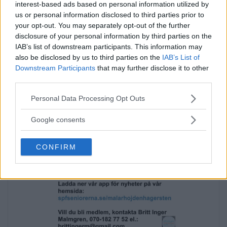
Annons:
interest-based ads based on personal information utilized by
us or personal information disclosed to third parties prior to
Annons:
your opt-out. You may separately opt-out of the further
Annons:
disclosure of your personal information by third parties on the
Annons:
IAB’s list of downstream participants. This information may
also be disclosed by us to third parties on the
IAB’s List of
Downstream Participants
that may further disclose it to other
third parties.
Please note that this website/app uses one or more Google
Personal Data Processing Opt Outs
services and may gather and store information including but
not limited to your visit or usage behaviour. You may click to
Google consents
grant or deny consent to Google and its third-party tags to
use your data for below specified purposes in below Google
CONFIRM
consent section.