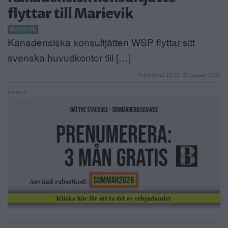
flyttar till Marievik
ANNONSERA
MARIEVIK
NÄRINGSLIV
Kanadensiska konsultjätten WSP flyttar sitt
svenska huvudkontor till […]
MER
Publicerad 10:25, 23 januari 2025
Annons: