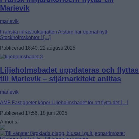
Marievik
marievik
Franska infrastrukturjätten Alstom har öppnat nytt
Stockholmskontor i […]
Publicerad 18:40, 22 augusti 2025
Liljeholmsbadet uppdateras och flyttas
till Marievik – stjärnarkitekt anlitas
marievik
AMF Fastigheter köper Liljeholmsbadet för att flytta det […]
Publicerad 17:56, 18 juni 2025
Annons: