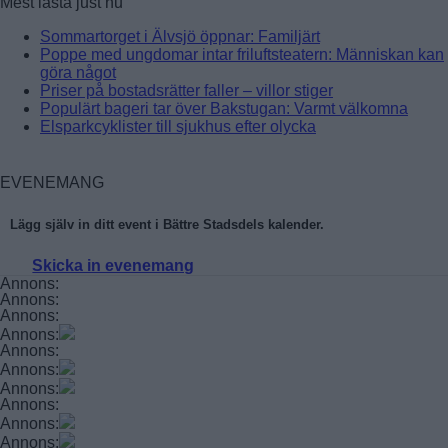
Mest lästa just nu
Sommartorget i Älvsjö öppnar: Familjärt
Poppe med ungdomar intar friluftsteatern: Människan kan
göra något
Priser på bostadsrätter faller – villor stiger
Populärt bageri tar över Bakstugan: Varmt välkomna
Elsparkcyklister till sjukhus efter olycka
Vädret Stockholm
EVENEMANG
Lägg själv in ditt event i Bättre Stadsdels kalender.
Skicka in evenemang
Annons:
Annons:
Annons:
Annons:
Annons:
Annons:
Annons:
Annons:
Annons:
Annons: