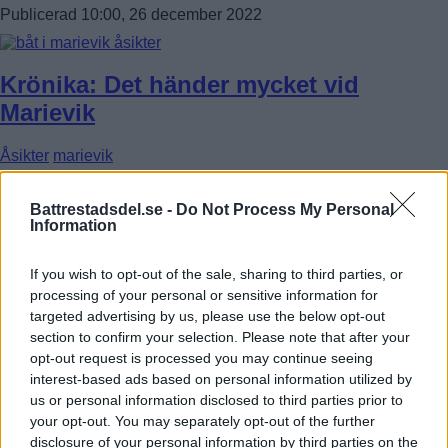
Publicerad 10:00, 26 december 2022
Krönika: Det händer mycket vid
Marievik
Åsikter
marievik
KRÖNIKA. Det händer mycket vid Marievik. Under veckan […]
Battrestadsdel.se -
Do Not Process My Personal
Publicerad 12:01, 28 oktober 2022
Information
If you wish to opt-out of the sale, sharing to third parties, or
Padelvågen når Marievik
processing of your personal or sensitive information for
targeted advertising by us, please use the below opt-out
section to confirm your selection. Please note that after your
marievik
opt-out request is processed you may continue seeing
På söndagskvällen smög ett ovanligt fartyg in i […]
interest-based ads based on personal information utilized by
us or personal information disclosed to third parties prior to
Publicerad 13:47, 30 maj 2022
your opt-out. You may separately opt-out of the further
disclosure of your personal information by third parties on the