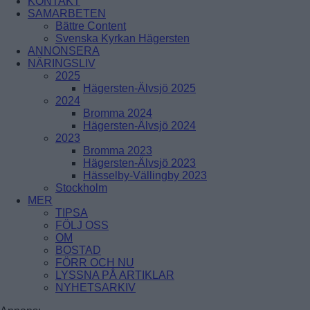
KONTAKT
ÅRSTADAL
SAMARBETEN
ÄLVSJÖ
Bättre Content
BREDÄNG
SOLBERGA
Svenska Kyrkan Hägersten
SKÄRHOLMEN
ANNONSERA
SÄTRA
NÄRINGSLIV
VÅRBERG
2025
Hägersten-Älvsjö 2025
Enskede-Årsta-Vantör
2024
Bromma 2024
BANDHAGEN
Hägersten-Älvsjö 2024
ENSKEDEFÄLTET
2023
ENSKEDE GÅRD
Bromma 2023
GAMLA ENSKEDE
Hägersten-Älvsjö 2023
HAGSÄTRA
Hässelby-Vällingby 2023
HÖGDALEN
Stockholm
JOHANNESHOV
MER
RÅGSVED
TIPSA
STUREBY
FÖLJ OSS
ÅRSTA
OM
ÖRBY
BOSTAD
ÖSTBERGA
FÖRR OCH NU
LYSSNA PÅ ARTIKLAR
NYHETSARKIV
Farsta