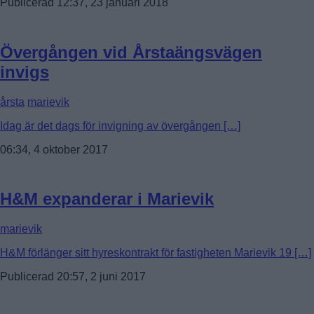
Publicerad 12:37, 23 januari 2018
Övergången vid Årstaängsvägen
invigs
årsta
marievik
Idag är det dags för invigning av övergången […]
06:34, 4 oktober 2017
H&M expanderar i Marievik
marievik
H&M förlänger sitt hyreskontrakt för fastigheten Marievik 19 […]
Publicerad 20:57, 2 juni 2017