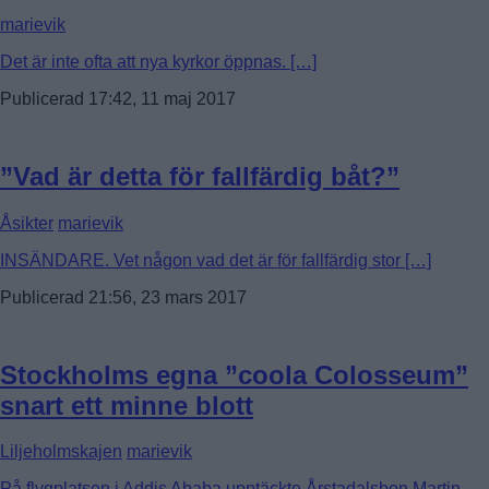
marievik
Det är inte ofta att nya kyrkor öppnas. […]
Publicerad 17:42, 11 maj 2017
”Vad är detta för fallfärdig båt?”
Åsikter
marievik
INSÄNDARE. Vet någon vad det är för fallfärdig stor […]
Publicerad 21:56, 23 mars 2017
Stockholms egna ”coola Colosseum”
snart ett minne blott
Liljeholmskajen
marievik
På flygplatsen i Addis Ababa upptäckte Årstadalsbon Martin