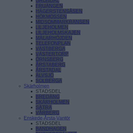
GRÖNDAL
FRUÄNGEN
HÄGERSTENSÅSEN
HÖKMOSSEN
MIDSOMMARKRANSEN
LILJEHOLMEN
LILJEHOLMSKAJEN
MÄLARHÖJDEN
TELEFONPLAN
VÄSTBERGA
VÄSTERTORP
ÖRNSBERG
ÅRSTABERG
ÅRSTADAL
ÄLVSJÖ
SOLBERGA
Skärholmen
STADSDEL
BREDÄNG
SKÄRHOLMEN
SÄTRA
VÅRBERG
Enskede-Årsta-Vantör
STADSDEL
BANDHAGEN