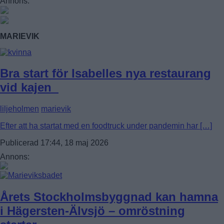
Annons:
FAGERSJÖ
FARSTA
FARSTANÄSET
FARSTA STRAND
MARIEVIK
GUBBÄNGEN
HÖKARÄNGEN
LARSBODA
SKÖNDAL
Bra start för Isabelles nya restaurang
SVEDMYRA (DEL AV)
TALLKROGEN
vid kajen
liljeholmen
marievik
Efter att ha startat med en foodtruck under pandemin har […]
Publicerad 17:44, 18 maj 2026
Annons:
Årets Stockholmsbyggnad kan hamna
i Hägersten-Älvsjö – omröstning