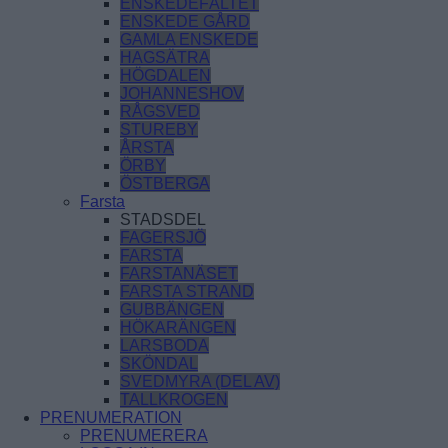
ENSKEDEFÄLTET
ENSKEDE GÅRD
GAMLA ENSKEDE
HAGSÄTRA
HÖGDALEN
JOHANNESHOV
RÅGSVED
STUREBY
ÅRSTA
ÖRBY
ÖSTBERGA
Farsta
STADSDEL
FAGERSJÖ
FARSTA
FARSTANÄSET
FARSTA STRAND
GUBBÄNGEN
HÖKARÄNGEN
LARSBODA
SKÖNDAL
SVEDMYRA (DEL AV)
TALLKROGEN
PRENUMERATION
PRENUMERERA