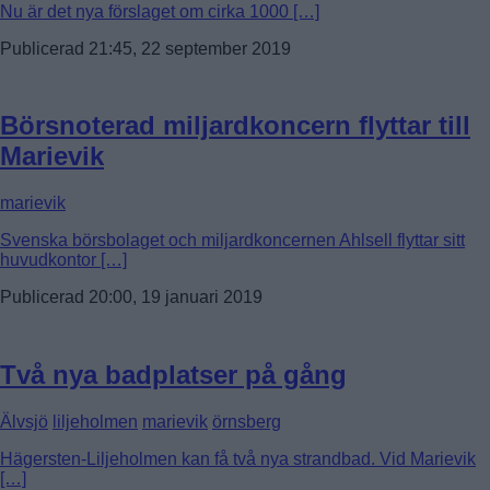
Nu är det nya förslaget om cirka 1000 […]
Publicerad 21:45, 22 september 2019
Börsnoterad miljardkoncern flyttar till
Marievik
marievik
Svenska börsbolaget och miljardkoncernen Ahlsell flyttar sitt
huvudkontor […]
Publicerad 20:00, 19 januari 2019
Två nya badplatser på gång
Älvsjö
liljeholmen
marievik
örnsberg
Hägersten-Liljeholmen kan få två nya strandbad. Vid Marievik
[…]