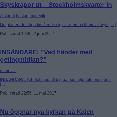
Skyskrapor ut – Stockholmskvarter in
årstadal
bostad
marievik
De planerade höga fristående skyskraporna i Marievik byts […]
Publicerad 12:48, 2 juni 2017
INSÄNDARE: ”Vad händer med
getingmidjan?”
marievik
INSÄNDARE. Arbetet med att bygga bort Liljeholmens egna
[…]
Publicerad 22:56, 11 maj 2017
Nu öppnar nya kyrkan på Kajen