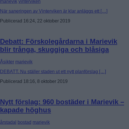
marievik
vinterviken
När saneringen av Vinterviken är klar anläggs ett […]
Publicerad 16:24, 22 oktober 2019
Debatt: Förskolegårdarna i Marievik
blir trånga, skuggiga och blåsiga
Åsikter
marievik
DEBATT. Nu ställer staden ut ett nytt planförslag […]
Publicerad 18:16, 8 oktober 2019
Nytt förslag: 960 bostäder i Marievik –
kapade höghus
årstadal
bostad
marievik