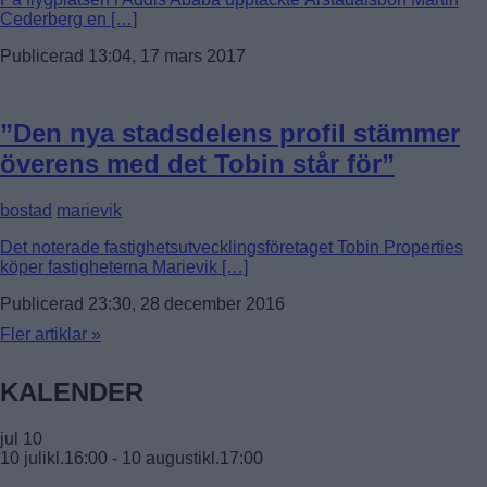
Cederberg en […]
Publicerad 13:04, 17 mars 2017
”Den nya stadsdelens profil stämmer
överens med det Tobin står för”
bostad
marievik
Det noterade fastighetsutvecklingsföretaget Tobin Properties
köper fastigheterna Marievik […]
Publicerad 23:30, 28 december 2016
Fler artiklar »
KALENDER
jul
10
10 julikl.16:00
-
10 augustikl.17:00