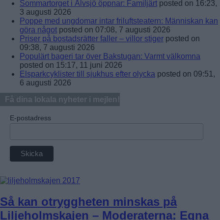
Sommartorget i Älvsjö öppnar: Familjärt
posted on 16:23,
3 augusti 2026
Poppe med ungdomar intar friluftsteatern: Människan kan
göra något
posted on 07:08, 7 augusti 2026
Priser på bostadsrätter faller – villor stiger
posted on
09:38, 7 augusti 2026
Populärt bageri tar över Bakstugan: Varmt välkomna
posted on 15:17, 11 juni 2026
Elsparkcyklister till sjukhus efter olycka
posted on 09:51,
6 augusti 2026
Få dina lokala nyheter i mejlen!
E-postadress
Så kan otryggheten minskas på
Liljeholmskajen – Moderaterna: Egna