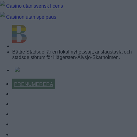
Casino utan svensk licens
Casinon utan spelpaus
BÄTTRE STADSDEL
Bättre Stadsdel är en lokal nyhetssajt, anslagstavla och
stadsdelsforum för Hägersten-Älvsjö-Skärholmen.
PRENUMERERA
KALENDER
NYHETSARKIV
FÖRR OCH NU
KÖP-BYT-SÄLJ
ÅRETS LOKALA FÖRETAG