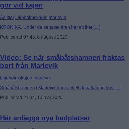
gör vid kajen
Åsikter
Liljeholmskajen
marievik
KRÖNIKA. Under de senaste åren har ett litet […]
Publicerad 07:43, 8 augusti 2020
Video: Se när småbåtshamnen fraktas
bort från Marievik
Liljeholmskajen
marievik
Småbåtshamnen i Marievik har varit ett debattämne hos […]
Publicerad 21:34, 13 maj 2020
Här anläggs nya badplatser