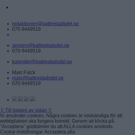
ANNONSERA
Tipsa:
redaktionen@battrestadsdel.se
070-9449519
Annonsera:
annons@battrestadsdel.se
070-9449519
Kalender:
kalender@battrestadsdel.se
Ansvarig utgivare:
Mats Falck
mats@battrestadsdel.se
070-9449519
Följ oss på:
⇧
Till toppen av sidan ⇧
Vi använder cookies. Några cookies är nödvändiga för att
webbplatsen ska fungera korrekt. Genom att klicka på
"Acceptera" godkänner du att ALLA cookies används.
Cookie inställningar
Acceptera alla