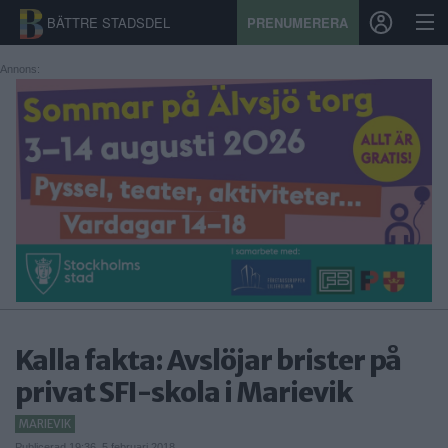
BÄTTRE STADSDEL
PRENUMERERA
Annons:
START
STADSDEL
PRENUMERATION
SPORT
ÅSIKTER
KALENDER
Kalla fakta: Avslöjar brister på
privat SFI-skola i Marievik
KONTAKT
MARIEVIK
SAMARBETEN
Publicerad 19:36, 5 februari 2018