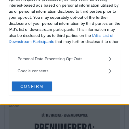
interest-based ads based on personal information utilized by
färdades på […]
us or personal information disclosed to third parties prior to
your opt-out. You may separately opt-out of the further
Publicerad 08:58, 4 augusti 2026
disclosure of your personal information by third parties on the
IAB’s list of downstream participants. This information may
also be disclosed by us to third parties on the
IAB’s List of
Downstream Participants
that may further disclose it to other
third parties.
När onlinecasino blir en del av
Please note that this website/app uses one or more Google
den digitala vardagen i södra
Personal Data Processing Opt Outs
services and may gather and store information including but
Stockholm
not limited to your visit or usage behaviour. You may click to
Google consents
grant or deny consent to Google and its third-party tags to
EXTERN PARTNER. Södra Stockholm är en
use your data for below specified purposes in below Google
CONFIRM
del av […]
consent section.
Publicerad 05:03, 4 augusti 2026
Annons: