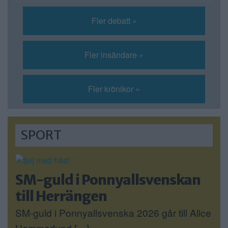
Fler debatt »
Fler insändare »
Fler krönikor »
SPORT
SM-guld i Ponnyallsvenskan
till Herrängen
SM-guld i Ponnyallsvenska 2026 går till Alice
Hammarlund […]