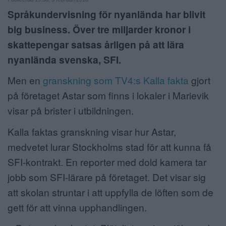
Språkundervisning för nyanlända har blivit
ANNONSERA
big business. Över tre miljarder kronor i
NÄRINGSLIV
skattepengar satsas årligen på att lära
nyanlända svenska, SFI.
MER
Men en
granskning som TV4:s Kalla fakta
gjort
på företaget Astar som finns i lokaler i Marievik
visar på brister i utbildningen.
Kalla faktas granskning visar hur Astar,
medvetet lurar Stockholms stad för att kunna få
SFI-kontrakt. En reporter med dold kamera tar
jobb som SFI-lärare på företaget. Det visar sig
att skolan struntar i att uppfylla de löften som de
gett för att vinna upphandlingen.