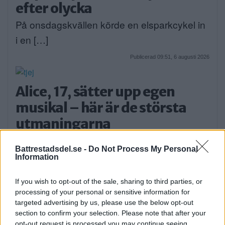
efter olycka
På onsdagskvällen körde en elsparkcykel in
i en […]
Publicerad 09:51, 6 augusti 2026
Alice, 17, sätter upp egen
musikal – här är de största
utmaningarna
Alice Stenberg är 17 år och har skrivit, […]
Battrestadsdel.se -
Do Not Process My Personal
Information
Publicerad 16:16, 5 augusti 2026
If you wish to opt-out of the sale, sharing to third parties, or
Bilist körde på vuxen och barn
processing of your personal or sensitive information for
targeted advertising by us, please use the below opt-out
på cykel
section to confirm your selection. Please note that after your
På måndagskvällen blev två personer som
opt-out request is processed you may continue seeing