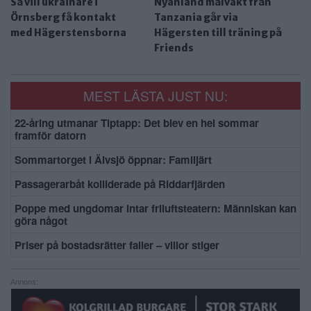
Så vill ukrainare i
Nyanländ målvakt från
Örnsberg få kontakt
Tanzania går via
med Hägerstensborna
Hägersten till träning på
Friends
MEST LÄSTA JUST NU:
22-åring utmanar Tiptapp: Det blev en hel sommar
framför datorn
Sommartorget i Älvsjö öppnar: Familjärt
Passagerarbåt kolliderade på Riddarfjärden
Poppe med ungdomar intar friluftsteatern: Människan kan
göra något
Priser på bostadsrätter faller – villor stiger
Annons: