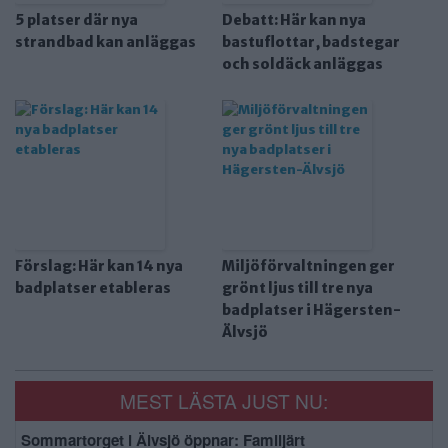
5 platser där nya
Debatt: Här kan nya
strandbad kan anläggas
bastuflottar, badstegar
och soldäck anläggas
Förslag: Här kan 14 nya
Miljöförvaltningen ger
badplatser etableras
grönt ljus till tre nya
badplatser i Hägersten-
Älvsjö
MEST LÄSTA JUST NU:
Sommartorget i Älvsjö öppnar: Familjärt