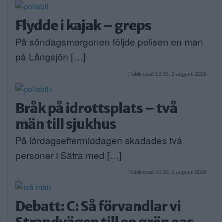
Flydde i kajak – greps
På söndagsmorgonen följde polisen en man
på Långsjön […]
Publicerad 13:35, 2 augusti 2026
Bråk på idrottsplats – två
män till sjukhus
På lördagseftermiddagen skadades två
personer i Sätra med […]
Publicerad 16:30, 1 augusti 2026
Debatt: C: Så förvandlar vi
Strandvägen till en grön oas