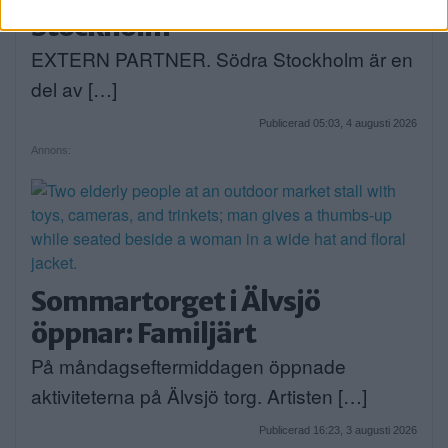
Stockholm
EXTERN PARTNER. Södra Stockholm är en
del av […]
Publicerad 05:03, 4 augusti 2026
Annons:
Sommartorget i Älvsjö
öppnar: Familjärt
På måndagseftermiddagen öppnade
aktiviteterna på Älvsjö torg. Artisten […]
Publicerad 16:23, 3 augusti 2026