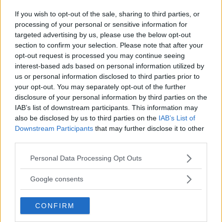
utmaningarna
If you wish to opt-out of the sale, sharing to third parties, or
processing of your personal or sensitive information for
Alice Stenberg är 17 år och har skrivit, […]
targeted advertising by us, please use the below opt-out
section to confirm your selection. Please note that after your
Publicerad 16:16, 5 augusti 2026
opt-out request is processed you may continue seeing
interest-based ads based on personal information utilized by
us or personal information disclosed to third parties prior to
Bilist körde på vuxen och barn
your opt-out. You may separately opt-out of the further
på cykel
disclosure of your personal information by third parties on the
IAB’s list of downstream participants. This information may
På måndagskvällen blev två personer som
also be disclosed by us to third parties on the
IAB’s List of
färdades på […]
Downstream Participants
that may further disclose it to other
third parties.
Publicerad 08:58, 4 augusti 2026
Please note that this website/app uses one or more Google
Personal Data Processing Opt Outs
services and may gather and store information including but
not limited to your visit or usage behaviour. You may click to
Google consents
grant or deny consent to Google and its third-party tags to
use your data for below specified purposes in below Google
När onlinecasino blir en del av
CONFIRM
consent section.
den digitala vardagen i södra