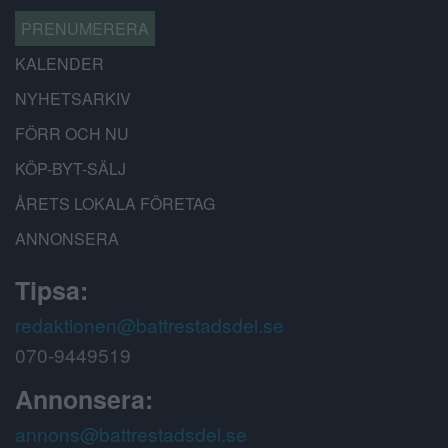
PRENUMERERA
KALENDER
NYHETSARKIV
FÖRR OCH NU
KÖP-BYT-SÄLJ
ÅRETS LOKALA FÖRETAG
ANNONSERA
Tipsa:
redaktionen@battrestadsdel.se
070-9449519
Annonsera:
annons@battrestadsdel.se