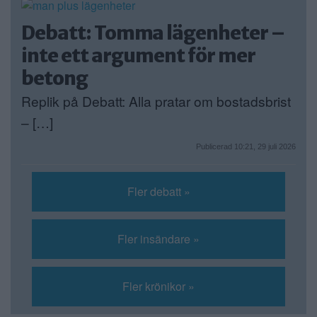
Debatt: Tomma lägenheter –
inte ett argument för mer
betong
Replik på Debatt: Alla pratar om bostadsbrist
– […]
Publicerad 10:21, 29 juli 2026
Fler debatt »
Fler insändare »
Fler krönikor »