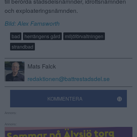
till berörda stadsdelsnämnder, idrottsnämnden
och exploateringsnämnden.
Bild: Alex Farnsworth
bad
herrängens gård
miljöförvaltningen
strandbad
Mats Falck
redaktionen@battrestadsdel.se
KOMMENTERA
Annons:
Annons: