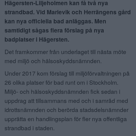
Hägersten-Liljeholmen kan få två nya
ANNONSERA
strandbad. Vid Marievik och Herrängens gård
kan nya officiella bad anläggas. Men
NÄRINGSLIV
samtidigt sågas flera förslag på nya
MER
badplatser i Hägersten.
Det framkommer från underlaget till nästa möte
med miljö och hälsoskyddsnämnden.
Under 2017 kom förslag till miljöförvaltningen på
26 olika platser för bad runt om i Stockholm.
Miljö- och hälsoskyddsnämnden fick sedan i
uppdrag att tillsammans med och i samråd med
idrottsnämnden och berörda stadsdelsnämnder
upprätta en handlingsplan för fler nya offentliga
strandbad i staden.