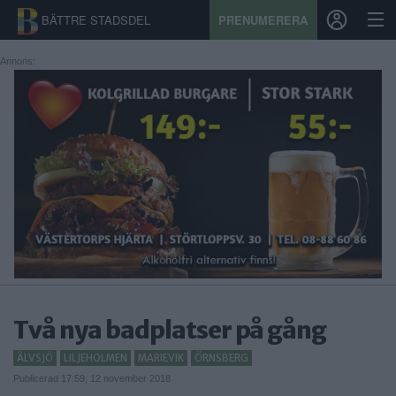
BÄTTRE STADSDEL
PRENUMERERA
Annons:
START
STADSDEL
PRENUMERATION
SPORT
ÅSIKTER
KALENDER
Två nya badplatser på gång
KONTAKT
ÄLVSJÖ
LILJEHOLMEN
MARIEVIK
ÖRNSBERG
Publicerad 17:59, 12 november 2018
SAMARBETEN