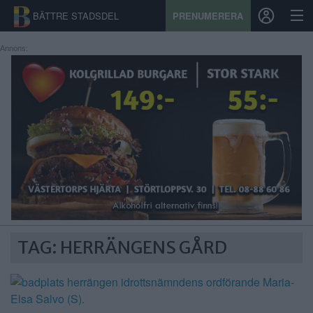
BÄTTRE STADSDEL
PRENUMERERA
Annons:
START
STADSDEL
PRENUMERATION
SPORT
ÅSIKTER
KALENDER
TAG: HERRÄNGENS GÅRD
KONTAKT
SAMARBETEN