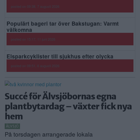
posted on 09:38, 7 augusti 2026
Populärt bageri tar över Bakstugan: Varmt
välkomna
posted on 15:17, 11 juni 2026
Elsparkcyklister till sjukhus efter olycka
posted on 09:51, 6 augusti 2026
Succé för Älvsjöbornas egna
plantbytardag – växter fick nya
hem
ÄLVSJÖ
På torsdagen arrangerade lokala