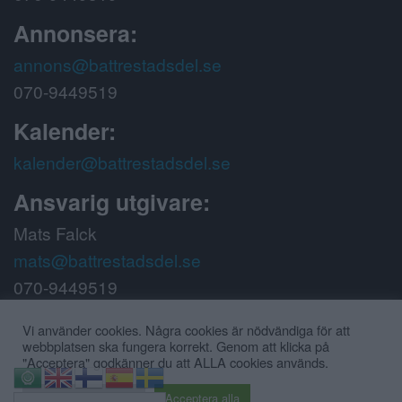
Annonsera:
annons@battrestadsdel.se
070-9449519
Kalender:
kalender@battrestadsdel.se
Ansvarig utgivare:
Mats Falck
mats@battrestadsdel.se
070-9449519
Följ oss på:
Vi använder cookies. Några cookies är nödvändiga för att
webbplatsen ska fungera korrekt. Genom att klicka på
"Acceptera" godkänner du att ALLA cookies används.
⇧
Cookie inställningar
Acceptera alla