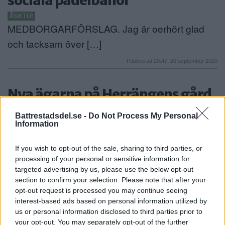
ÅSIKTER
MEDBORGARFÖRSLAG. Jag är oerhört glad
och tacksam över […]
Publicerad 20:47, 20 september 2020
Nya ägarna på Herrängens gård
har stora planer
Battrestadsdel.se -
Do Not Process My Personal
Information
ÄLVSJÖ
Vid årsskiftet ägde ägarskifte rum på
If you wish to opt-out of the sale, sharing to third parties, or
Herrängens Gård. Cecilia […]
processing of your personal or sensitive information for
targeted advertising by us, please use the below opt-out
Publicerad 08:47, 13 januari 2019
section to confirm your selection. Please note that after your
opt-out request is processed you may continue seeing
Två nya badplatser på gång
interest-based ads based on personal information utilized by
us or personal information disclosed to third parties prior to
ÄLVSJÖ
LILJEHOLMEN
MARIEVIK
ÖRNSBERG
your opt-out. You may separately opt-out of the further