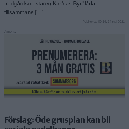
trädgårdsmästaren Karålas Byrålåda
tillsammans […]
Publicerad 09:16, 14 maj 2021
Annons:
Förslag: Öde grusplan kan bli
sociala padelbanor