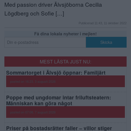
Med passion driver Älvsjöborna Cecilia
Lögdberg och Sofie […]
Publicerad 11:43, 11 oktober 2022
Få dina lokala nyheter i mejlen!
MEST LÄSTA JUST NU:
Sommartorget i Älvsjö öppnar: Familjärt
posted on 16:23, 3 augusti 2026
Poppe med ungdomar intar friluftsteatern:
Människan kan göra något
posted on 07:08, 7 augusti 2026
Priser på bostadsrätter faller – villor stiger