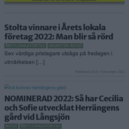
Stolta vinnare i Årets lokala
företag 2022: Man blir så rörd
ÅRETS LOKALA FÖRETAG
HÄGERSTEN-ÄLVSJÖ
Sex värdiga pristagare utsågs på fredagen i
utmärkelsen […]
Publicerad 18:10, 9 december 2022
NOMINERAD 2022: Så har Cecilia
och Sofie utvecklat Herrängens
gård vid Långsjön
ÄLVSJÖ
ÅRETS LOKALA FÖRETAG