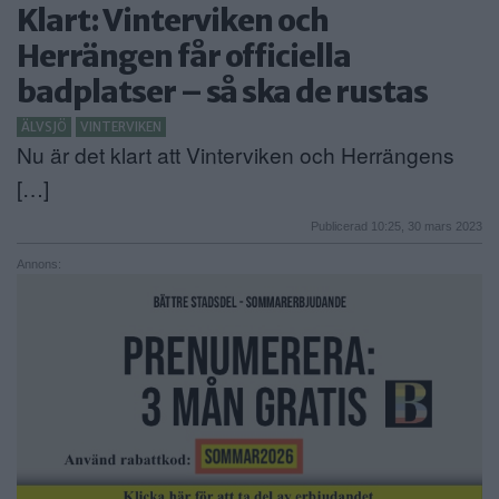
Klart: Vinterviken och
ANNONSERA
Herrängen får officiella
NÄRINGSLIV
badplatser – så ska de rustas
ÄLVSJÖ
VINTERVIKEN
MER
Nu är det klart att Vinterviken och Herrängens
[…]
Publicerad 10:25, 30 mars 2023
Annons: