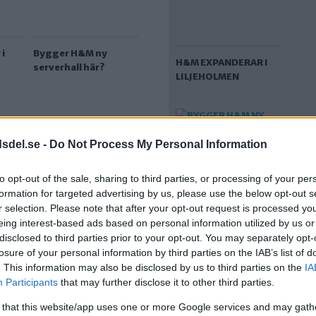
i
Bygger H&M ny
H&M EXPANDERAR I
serverhall här?
LILJEHOLMEN
dsdel.se -
Do Not Process My Personal Information
to opt-out of the sale, sharing to third parties, or processing of your per
formation for targeted advertising by us, please use the below opt-out s
r selection. Please note that after your opt-out request is processed y
eing interest-based ads based on personal information utilized by us or
BYGGER H&M NY
disclosed to third parties prior to your opt-out. You may separately opt-
öra något
SERVERHALL HÄR?
losure of your personal information by third parties on the IAB’s list of
 ju tomma
. This information may also be disclosed by us to third parties on the
IA
Participants
that may further disclose it to other third parties.
DAGENS FRÅGA
 that this website/app uses one or more Google services and may gath