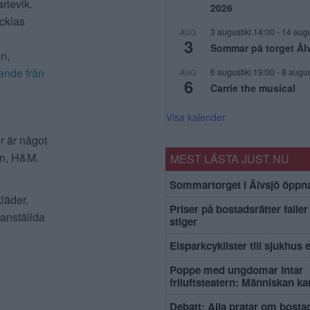
arievik.
2026
ecklas
3 augustikl.14:00
-
14 augu
AUG
3
Sommar på torget Äl
n,
ande från
6 augustikl.19:00
-
8 augus
AUG
6
Carrie the musical
Visa kalender
r är något
on, H&M.
MEST LÄSTA JUST NU
Sommartorget i Älvsjö öppna
kläder.
Priser på bostadsrätter faller 
anställda
stiger
Elsparkcyklister till sjukhus 
Poppe med ungdomar intar
friluftsteatern: Människan k
Debatt: Alla pratar om bosta