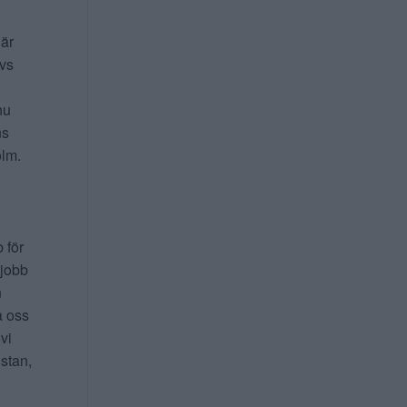
 är
ivs
nu
ns
lm.
b för
 jobb
n
a oss
 vi
 stan,