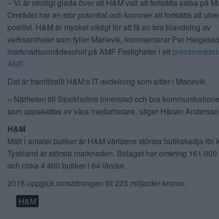
– Vi är otroligt glada över att H&M valt att fortsätta satsa på M
Området har en stor potential och kommer att fortsätta att utv
positivt. H&M är mycket viktigt för att få en bra blandning av
verksamheter som fyller Marievik, kommenterar Per Helgesso
marknadsområdeschef på AMF Fastigheter i ett
pressmeddel
AMF
.
Det är framförallt H&M:s IT-avdelning som sitter i Marievik.
– Närheten till Stockholms innerstad och bra kommunikatione
som uppskattas av våra medarbetare, säger Håcan Anderss
H&M
Mätt i antalet butiker är H&M världens största butikskedja för 
Tyskland är största marknaden. Bolaget har omkring 161 000 
och cirka 4 400 butiker i 64 länder.
2016 uppgick omsättningen till 223 miljarder kronor.
H&M