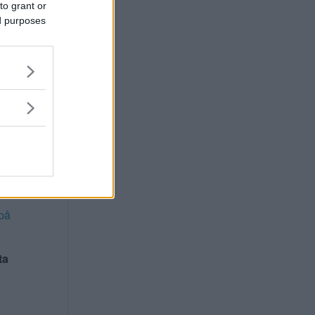
ta för
to grant or
ed purposes
 att
stöd
delar
rbete
på
ta