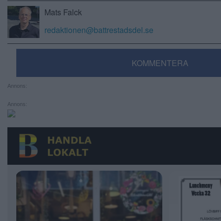
Mats Falck
redaktionen@battrestadsdel.se
KOMMENTERA
Annons:
Annons: