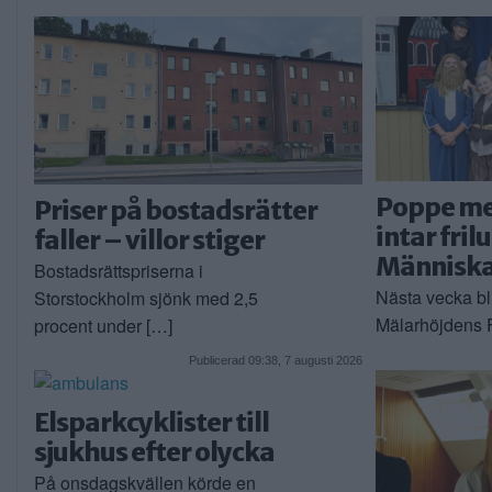
Poppe m
Priser på bostadsrätter
intar fril
faller – villor stiger
Människa
Bostadsrättspriserna i
Nästa vecka bl
Storstockholm sjönk med 2,5
Mälarhöjdens Fr
procent under […]
Publicerad 09:38, 7 augusti 2026
Elsparkcyklister till
sjukhus efter olycka
På onsdagskvällen körde en