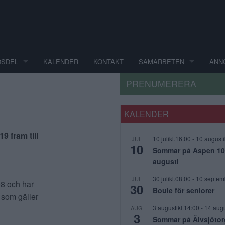
DSDEL
KALENDER
KONTAKT
SAMARBETEN
ANN
PRENUMERERA
KALENDER
9 fram till
10 julikl.16:00
-
10 augusti
JUL
10
Sommar på Aspen 10 j
augusti
30 julikl.08:00
-
10 septem
JUL
08 och har
30
Boule för seniorer
 som gäller
3 augustikl.14:00
-
14 augu
AUG
3
Sommar på Älvsjötor