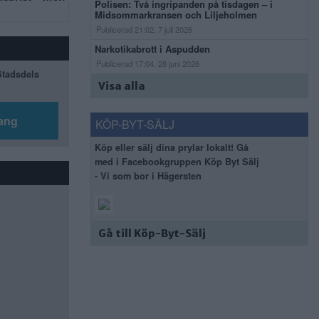
Polisen: Två ingripanden på tisdagen – i
Midsommarkransen och Liljeholmen
Publicerad 21:02, 7 juli 2026
Narkotikabrott i Aspudden
Publicerad 17:04, 28 juni 2026
 Stadsdels
Visa alla
ang
KÖP-BYT-SÄLJ
Köp eller sälj dina prylar lokalt! Gå
med i Facebookgruppen Köp Byt Sälj
- Vi som bor i Hägersten
Gå till Köp-Byt-Sälj