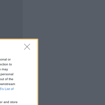
sonal or
ection to
ou may
 personal
out of the
 downstream
B’s List of
er and store