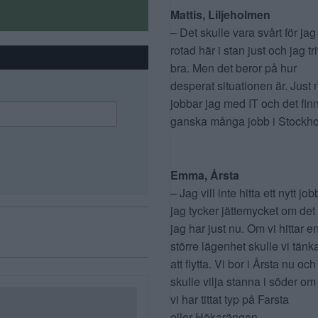
Mattis, Liljeholmen
– Det skulle vara svårt för jag
rotad här i stan just och jag tr
bra. Men det beror på hur
desperat situationen är. Just 
jobbar jag med IT och det fin
ganska många jobb i Stockho
Emma, Årsta
– Jag vill inte hitta ett nytt job
jag tycker jättemycket om det
jag har just nu. Om vi hittar e
större lägenhet skulle vi tänk
att flytta. Vi bor i Årsta nu och
skulle vilja stanna i söder om
vi har tittat typ på Farsta
eller Hökarängen.