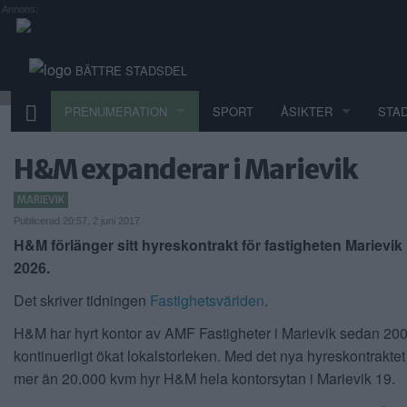
Annons:
BÄTTRE STADSDEL
PRENUMERATION
SPORT
ÅSIKTER
STA
H&M expanderar i Marievik
MARIEVIK
Publicerad 20:57, 2 juni 2017
H&M förlänger sitt hyreskontrakt för fastigheten Marievik 1
2026.
Det skriver tidningen
Fastighetsvärlden
.
H&M har hyrt kontor av AMF Fastigheter i Marievik sedan 20
kontinuerligt ökat lokalstorleken. Med det nya hyreskontraktet
mer än 20.000 kvm hyr H&M hela kontorsytan i Marievik 19.