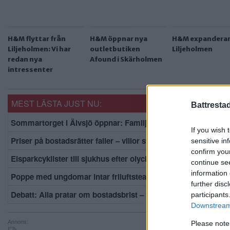
H&M flyttar från
H&M öppnar nya
H&M expanderar 
Liljeholmen: Vi har
outletbutiken
Liljeholmen
redan nya
Afound i Skärholmen
intressenter
MEST LÄSTA JUST NU:
Battresta
Sommartorget i Älvsjö öppnar: Familjärt
If you wish 
Priser på bostadsrätter faller – villor stiger
sensitive in
confirm you
Elsparkcyklister till sjukhus efter olycka
continue se
information 
Poppe med ungdomar intar friluftsteatern: Människan kan g
further disc
Debatt: Alla pratar om bostadsbrist – men lägenheterna står
participants
Downstream 
Annons:
Please note