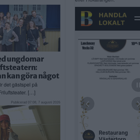
ed ungdomar
uftsteatern:
n kan göra något
ir det gästspel på
iluftsteater. […]
Publicerad 07:08, 7 augusti 2026