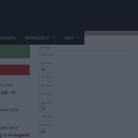
ONSERA
NÄRINGSLIV
MER
Annons:
Annons:
Annons:
Annons:
kl.17:00
Annons:
uli- 10
Annons:
Annons:
berkl.12:00
Annons:
Annons:
stikl.18:00
g 3-14 augusti