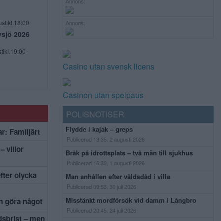
Annons:
stikl.18:00
Annons:
vsjö 2026
tikl.19:00
Casino utan svensk licens
Casinon utan spelpaus
POLISNOTISER
Flydde i kajak – greps
r: Familjärt
Publicerad 13:35, 2 augusti 2026
– villor
Bråk på idrottsplats – två män till sjukhus
Publicerad 16:30, 1 augusti 2026
efter olycka
Man anhållen efter våldsdåd i villa
Publicerad 09:53, 30 juli 2026
Misstänkt mordförsök vid damm i Långbro
an göra något
Publicerad 20:45, 24 juli 2026
dsbrist – men