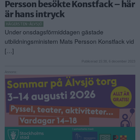
Persson besökte Konstfack – här
ANNONSERA
är hans intryck
NÄRINGSLIV
HÄGERSTEN-ÄLVSJÖ
Under onsdagsförmiddagen gästade
MER
utbildningsministern Mats Persson Konstfack vid
[…]
Publicerad 15:38, 6 december 2023
Annons: