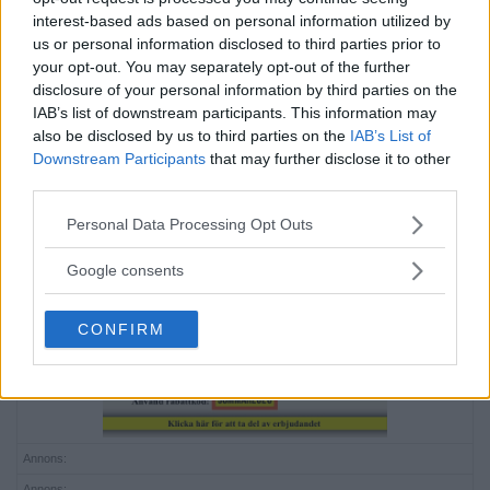
interest-based ads based on personal information utilized by
us or personal information disclosed to third parties prior to
your opt-out. You may separately opt-out of the further
disclosure of your personal information by third parties on the
IAB’s list of downstream participants. This information may
also be disclosed by us to third parties on the
IAB’s List of
Downstream Participants
that may further disclose it to other
third parties.
Please note that this website/app uses one or more Google
Personal Data Processing Opt Outs
services and may gather and store information including but
Annons:
not limited to your visit or usage behaviour. You may click to
Google consents
Annons:
grant or deny consent to Google and its third-party tags to
use your data for below specified purposes in below Google
CONFIRM
consent section.
Annons:
Annons: