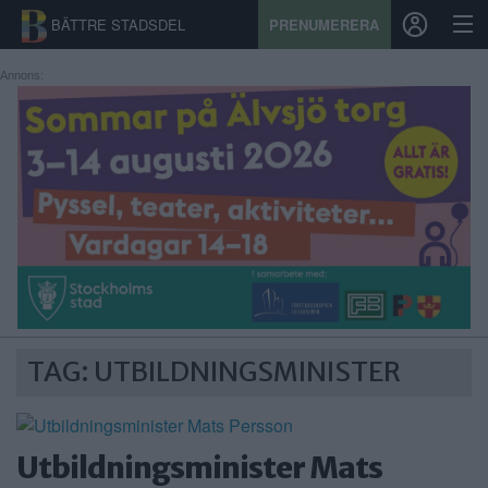
BÄTTRE STADSDEL
PRENUMERERA
Annons:
START
STADSDEL
PRENUMERATION
SPORT
ÅSIKTER
TAG: UTBILDNINGSMINISTER
KALENDER
KONTAKT
Utbildningsminister Mats
SAMARBETEN