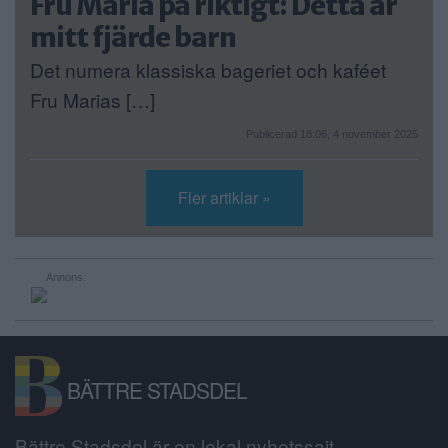
Fru Maria på riktigt: Detta är
mitt fjärde barn
Det numera klassiska bageriet och kaféet
Fru Marias […]
Publicerad 18:06, 4 november 2025
Fler artiklar »
Annons:
BÄTTRE STADSDEL
Bättre Stadsdel är en lokal nyhetssajt,