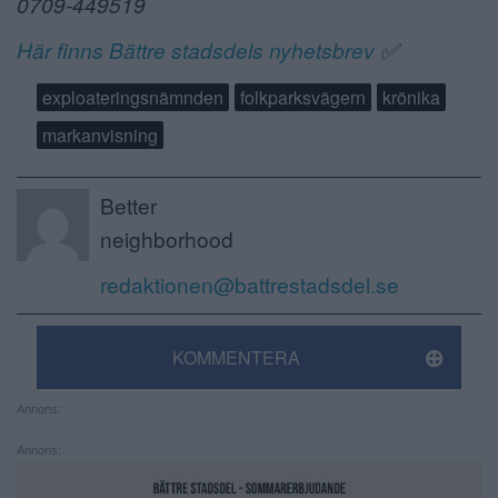
0709-449519
Här finns Bättre stadsdels nyhetsbrev
✅
exploateringsnämnden
folkparksvägern
krönika
markanvisning
Better
neighborhood
redaktionen@battrestadsdel.se
KOMMENTERA
Annons:
Annons: