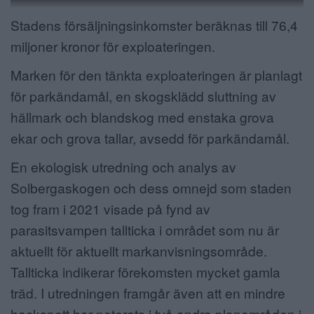
Stadens försäljningsinkomster beräknas till 76,4
miljoner kronor för exploateringen.
Marken för den tänkta exploateringen är planlagt
för parkändamål, en skogsklädd sluttning av
hällmark och blandskog med enstaka grova
ekar och grova tallar, avsedd för parkändamål.
En ekologisk utredning och analys av
Solbergaskogen och dess omnejd som staden
tog fram i 2021 visade på fynd av
parasitsvampen tallticka i området som nu är
aktuellt för aktuellt markanvisningsområde.
Tallticka indikerar förekomsten mycket gamla
träd. I utredningen framgår även att en mindre
hackspett har noterats i två andra planområden i