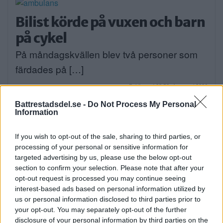
Bilist körde på vuxen och barn
på cykel
På måndagskvällen blev två personer som
färdades på […]
Publicerad 08:58, 4 augusti 2026
Battrestadsdel.se -
Do Not Process My Personal
Information
If you wish to opt-out of the sale, sharing to third parties, or
När onlinecasino blir en del av
processing of your personal or sensitive information for
den digitala vardagen i södra
targeted advertising by us, please use the below opt-out
section to confirm your selection. Please note that after your
Stockholm
opt-out request is processed you may continue seeing
interest-based ads based on personal information utilized by
EXTERN PARTNER. Södra Stockholm är en
us or personal information disclosed to third parties prior to
del av […]
your opt-out. You may separately opt-out of the further
disclosure of your personal information by third parties on the