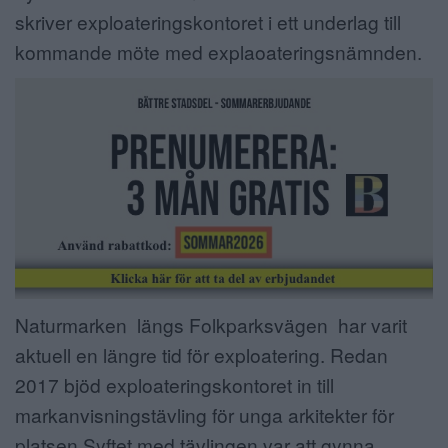
skriver exploateringskontoret i ett underlag till
ANNONSERA
kommande möte med explaoateringsnämnden.
NÄRINGSLIV
MER
Naturmarken längs Folkparksvägen har varit
aktuell en längre tid för exploatering. Redan
2017 bjöd exploateringskontoret in till
markanvisningstävling för unga arkitekter för
platsen.Syftet med tävlingen var att gynna