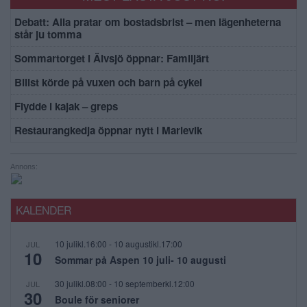
Debatt: Alla pratar om bostadsbrist – men lägenheterna
står ju tomma
Sommartorget i Älvsjö öppnar: Familjärt
Bilist körde på vuxen och barn på cykel
Flydde i kajak – greps
Restaurangkedja öppnar nytt i Marievik
Annons:
KALENDER
10 julikl.16:00
-
10 augustikl.17:00
JUL
10
Sommar på Aspen 10 juli- 10 augusti
30 julikl.08:00
-
10 septemberkl.12:00
JUL
30
Boule för seniorer