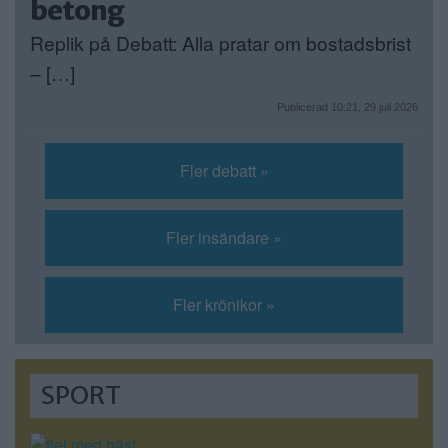
betong
Replik på Debatt: Alla pratar om bostadsbrist
– […]
Publicerad 10:21, 29 juli 2026
Fler debatt »
Fler insändare »
Fler krönikor »
SPORT