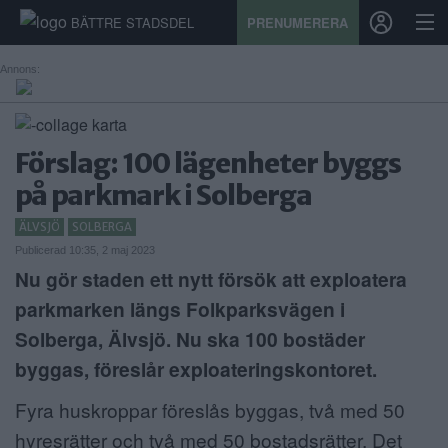
BÄTTRE STADSDEL
PRENUMERERA
Annons:
START
Förslag: 100 lägenheter byggs
STADSDEL
på parkmark i Solberga
PRENUMERATION
ÄLVSJÖ
SOLBERGA
Publicerad 10:35, 2 maj 2023
SPORT
Nu gör staden ett nytt försök att exploatera
ÅSIKTER
parkmarken längs Folkparksvägen i
Solberga, Älvsjö. Nu ska 100 bostäder
KALENDER
byggas, föreslår exploateringskontoret.
KONTAKT
Fyra huskroppar föreslås byggas, två med 50
SAMARBETEN
hyresrätter och två med 50 bostadsrätter. Det