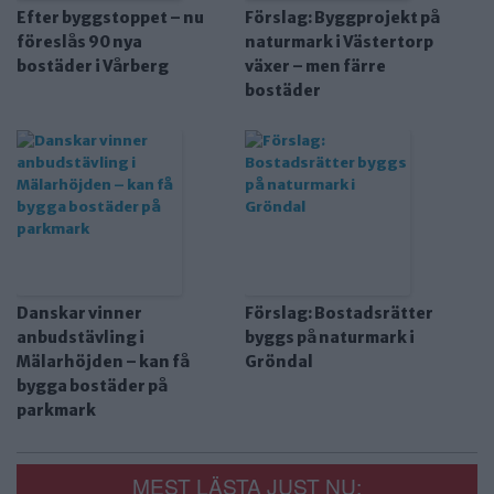
Efter byggstoppet – nu
Förslag: Byggprojekt på
föreslås 90 nya
naturmark i Västertorp
bostäder i Vårberg
växer – men färre
bostäder
Danskar vinner
Förslag: Bostadsrätter
anbudstävling i
byggs på naturmark i
Mälarhöjden – kan få
Gröndal
bygga bostäder på
parkmark
MEST LÄSTA JUST NU: