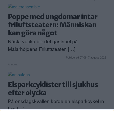
Poppe med ungdomar intar
friluftsteatern: Människan
kan göra något
Nästa vecka blir det gästspel på
Mälarhöjdens Friluftsteater. […]
Publicerad 07:08, 7 augusti 2026
Annons:
Elsparkcyklister till sjukhus
efter olycka
På onsdagskvällen körde en elsparkcykel in
i en […]