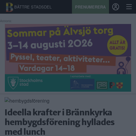
BÄTTRE STADSDEL
PRENUMERERA
Annons:
START
STADSDEL
PRENUMERATION
SPORT
ÅSIKTER
KALENDER
Ideella krafter i Brännkyrka
KONTAKT
hembygdsförening hyllades
med lunch
SAMARBETEN