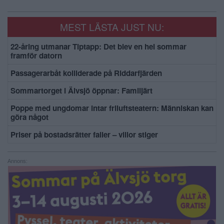
MEST LÄSTA JUST NU:
22-åring utmanar Tiptapp: Det blev en hel sommar
framför datorn
Passagerarbåt kolliderade på Riddarfjärden
Sommartorget i Älvsjö öppnar: Familjärt
Poppe med ungdomar intar friluftsteatern: Människan kan
göra något
Priser på bostadsrätter faller – villor stiger
Annons: