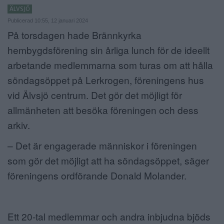
ÄLVSJÖ
ANNONSERA
Publicerad 10:55, 12 januari 2024
På torsdagen hade Brännkyrka
NÄRINGSLIV
hembygdsförening sin årliga lunch för de ideellt
MER
arbetande medlemmarna som turas om att hålla
söndagsöppet på Lerkrogen, föreningens hus
vid Älvsjö centrum. Det gör det möjligt för
allmänheten att besöka föreningen och dess
arkiv.
– Det är engagerade människor i föreningen
som gör det möjligt att ha söndagsöppet, säger
föreningens ordförande Donald Molander.
Ett 20-tal medlemmar och andra inbjudna bjöds