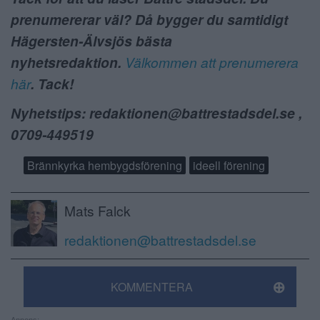
prenumererar väl? Då bygger du samtidigt
Hägersten-Älvsjös bästa
nyhetsredaktion.
Välkommen att prenumerera
här
. Tack!
Nyhetstips: redaktionen@battrestadsdel.se ,
0709-449519
Brännkyrka hembygdsförening
ideell förening
Mats Falck
redaktionen@battrestadsdel.se
KOMMENTERA
Annons: