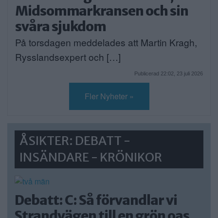
Midsommarkransen och sin
svåra sjukdom
På torsdagen meddelades att Martin Kragh,
Rysslandsexpert och […]
Publicerad 22:02, 23 juli 2026
Fler Nyheter »
ÅSIKTER: DEBATT -
INSÄNDARE - KRÖNIKOR
Debatt: C: Så förvandlar vi
Strandvägen till en grön oas