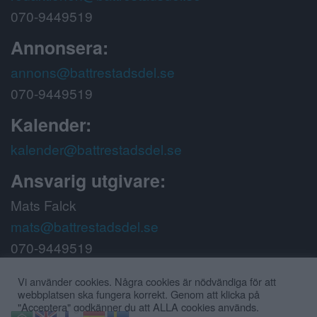
070-9449519
Annonsera:
annons@battrestadsdel.se
070-9449519
Kalender:
kalender@battrestadsdel.se
Ansvarig utgivare:
Mats Falck
mats@battrestadsdel.se
070-9449519
Följ oss på:
Vi använder cookies. Några cookies är nödvändiga för att
webbplatsen ska fungera korrekt. Genom att klicka på
"Acceptera" godkänner du att ALLA cookies används.