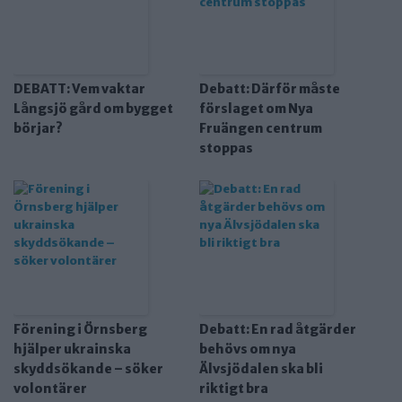
DEBATT: Vem vaktar
Debatt: Därför måste
Långsjö gård om bygget
förslaget om Nya
börjar?
Fruängen centrum
stoppas
Förening i Örnsberg
Debatt: En rad åtgärder
hjälper ukrainska
behövs om nya
skyddsökande – söker
Älvsjödalen ska bli
volontärer
riktigt bra