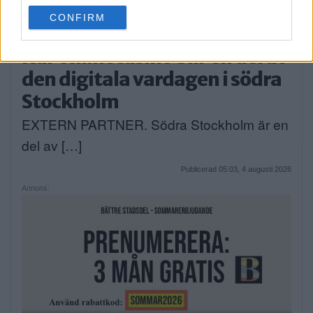
use your data for below specified purposes in below Google
CONFIRM
consent section.
När onlinecasino blir en del av
den digitala vardagen i södra
Stockholm
EXTERN PARTNER. Södra Stockholm är en
del av […]
Publicerad 05:03, 4 augusti 2026
Annons: