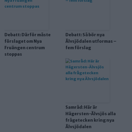
Debatt: Därför måste
Debatt: Så bör nya
förslaget om Nya
Älvsjödalen utformas –
Fruängen centrum
fem förslag
stoppas
Samråd: Här är
Hägersten-Älvsjös alla
frågetecken kring nya
Älvsjödalen