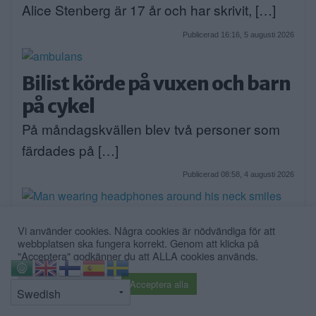
Alice Stenberg är 17 år och har skrivit, […]
Publicerad 16:16, 5 augusti 2026
Bilist körde på vuxen och barn
på cykel
På måndagskvällen blev två personer som
färdades på […]
Publicerad 08:58, 4 augusti 2026
Vi använder cookies. Några cookies är nödvändiga för att
webbplatsen ska fungera korrekt. Genom att klicka på
När onlinecasino blir en del av
"Acceptera" godkänner du att ALLA cookies används.
den digitala vardagen i södra
⇧
Cookie inställningar
Acceptera alla
Stockholm