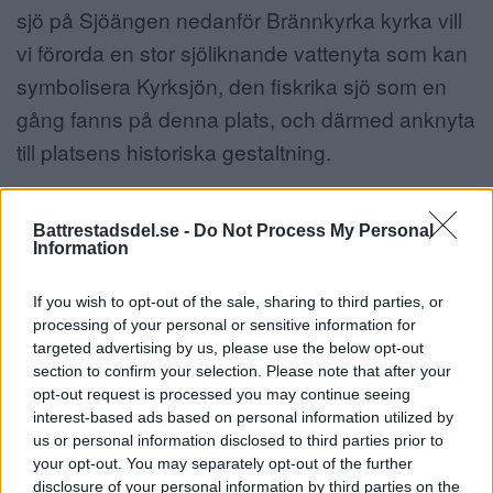
sjö på Sjöängen nedanför Brännkyrka kyrka vill
vi förorda en stor sjöliknande vattenyta som kan
symbolisera Kyrksjön, den fiskrika sjö som en
gång fanns på denna plats, och därmed anknyta
till platsens historiska gestaltning.
Trafik och parkering
Programförslaget förutsätter såvitt vi kan
Battrestadsdel.se -
Do Not Process My Personal
Information
bedöma en betydligt lägre relativ bilanvändning
än idag. Hela området inklusive nuvarande
If you wish to opt-out of the sale, sharing to third parties, or
genomfartsvägar planeras för att bli ett
processing of your personal or sensitive information for
targeted advertising by us, please use the below opt-out
lågfartsområde med begränsad tillgänglighet för
section to confirm your selection. Please note that after your
bilar. Särskilda parkeringshus, skilda från
opt-out request is processed you may continue seeing
interest-based ads based on personal information utilized by
bostäderna, ska finnas. Kollektivtrafik ska
us or personal information disclosed to third parties prior to
prioriteras. Vi är mycket tveksamma till om dessa
your opt-out. You may separately opt-out of the further
disclosure of your personal information by third parties on the