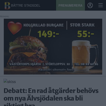
BÄTTRE STADSDEL
PRENUMERERA
Annons:
START
STADSDEL
PRENUMERATION
SPORT
ÅSIKTER
KALENDER
Debatt: En rad åtgärder behövs
KONTAKT
om nya Älvsjödalen ska bli
SAMARBETEN
riktigt bra