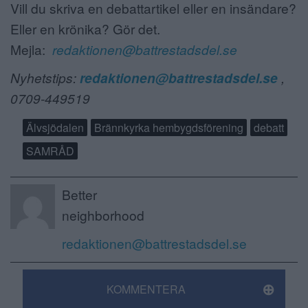
Vill du skriva en debattartikel eller en insändare?
Eller en krönika? Gör det.
Mejla:
redaktionen@battrestadsdel.se
Nyhetstips:
redaktionen@battrestadsdel.se
,
0709-449519
Älvsjödalen
Brännkyrka hembygdsförening
debatt
SAMRÅD
Better
neighborhood
redaktionen@battrestadsdel.se
KOMMENTERA