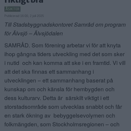
ANNONSERA
ÅSIKTER
Publicerad 16:00, 2 juli 2025
NÄRINGSLIV
Till Stadsbyggnadskontoret Samråd om program
för Älvsjö – Älvsjödalen
MER
SAMRÅD. Som förening arbetar vi för att knyta
ihop gångna tiders utveckling med det som sker
i nutid och kan komma att ske i en framtid. Vi vill
att det ska finnas ett sammanhang i
utvecklingen – ett sammanhang baserat på
kunskap om och känsla för hembygden och
dess kulturarv. Detta är särskilt viktigt i ett
storstadsområde som utvecklas snabbt och får
en stark ökning av bebyggelsevolymen och
folkmängden, som Stockholmsregionen – och