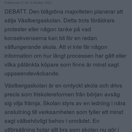
Publicerad 17:49, 8 oktober 2021
ANNONSERA
DEBATT. Den blågröna majoriteten planerar att
sälja Västbergaskolan. Detta trots föräldrars
NÄRINGSLIV
protester eller någon tanke på vad
MER
konsekvenserna kan bli för en redan
välfungerande skola. Att vi inte får någon
information om hur långt processen har gått eller
vilka påtänkta köpare som finns är minst sagt
uppseendeväckande.
Västbergaskolan är en omtyckt skola och drivs
precis som friskolereformen från början avsåg
sig vilja främja. Skolan styrs av en ledning i nära
anslutning till verksamheten som fyller ett minst
sagt välbehövligt behov i området. En
utförsäljning hotar allt bra som skolan nu gör i