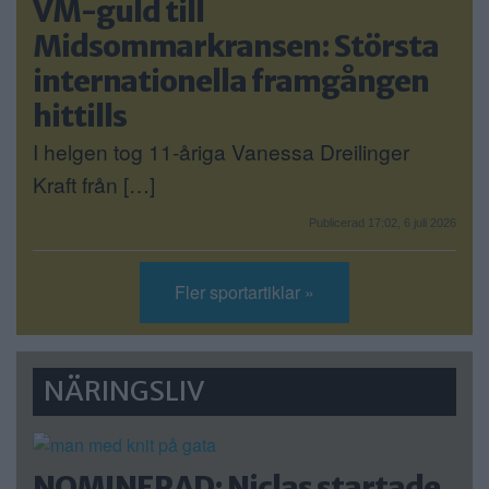
VM-guld till
Midsommarkransen: Största
internationella framgången
hittills
I helgen tog 11-åriga Vanessa Dreilinger
Kraft från […]
Publicerad 17:02, 6 juli 2026
Fler sportartiklar »
NÄRINGSLIV
NOMINERAD: Niclas startade