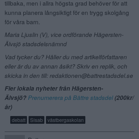
tillbaka, men i allra högsta grad behöver för att
kunna planera långsiktigt för en trygg skolgång
för våra barn.
Maria Ljuslin
(V)
, vice ordförande Hägersten-
Älvsjö stadsdelsnämnd
Vad tycker du? Håller du med artikelförfattaren
eller är du av annan åsikt? Skriv en replik, och
skicka in den till: redaktionen@battrestadsdel.se
Fler lokala nyheter från Hägersten-
Älvsjö?
Prenumerera på Bättre stadsdel
(200kr/
år)
debatt
Sisab
västbergaskolan