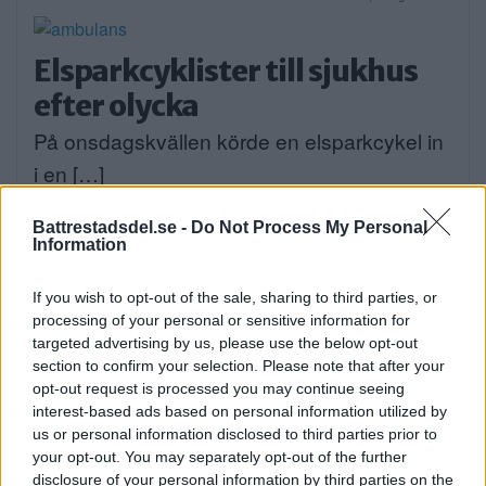
Elsparkcyklister till sjukhus
efter olycka
På onsdagskvällen körde en elsparkcykel in
i en […]
Publicerad 09:51, 6 augusti 2026
Battrestadsdel.se -
Do Not Process My Personal
Information
Alice, 17, sätter upp egen
If you wish to opt-out of the sale, sharing to third parties, or
musikal – här är de största
processing of your personal or sensitive information for
targeted advertising by us, please use the below opt-out
utmaningarna
section to confirm your selection. Please note that after your
Alice Stenberg är 17 år och har skrivit, […]
opt-out request is processed you may continue seeing
interest-based ads based on personal information utilized by
Publicerad 16:16, 5 augusti 2026
us or personal information disclosed to third parties prior to
your opt-out. You may separately opt-out of the further
Annons:
disclosure of your personal information by third parties on the