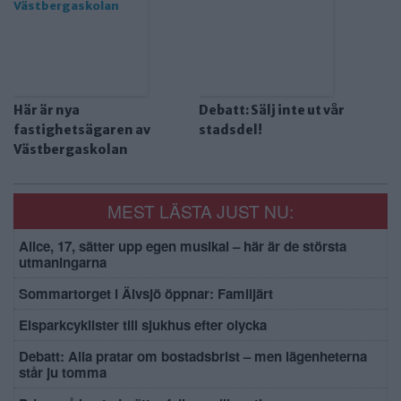
Här är nya
Debatt: Sälj inte ut vår
fastighetsägaren av
stadsdel!
Västbergaskolan
MEST LÄSTA JUST NU:
Alice, 17, sätter upp egen musikal – här är de största
utmaningarna
Sommartorget i Älvsjö öppnar: Familjärt
Elsparkcyklister till sjukhus efter olycka
Debatt: Alla pratar om bostadsbrist – men lägenheterna
står ju tomma