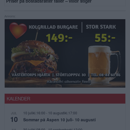
Priser på bostadsrätter faller – villor stiger
Annons:
KALENDER
10 julikl.16:00
-
10 augustikl.17:00
JUL
10
Sommar på Aspen 10 juli- 10 augusti
30 julikl.08:00
-
10 septemberkl.12:00
JUL