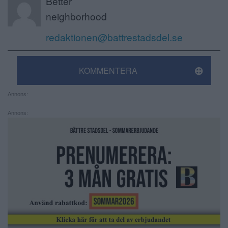
Better
neighborhood
redaktionen@battrestadsdel.se
KOMMENTERA
Annons:
Annons: