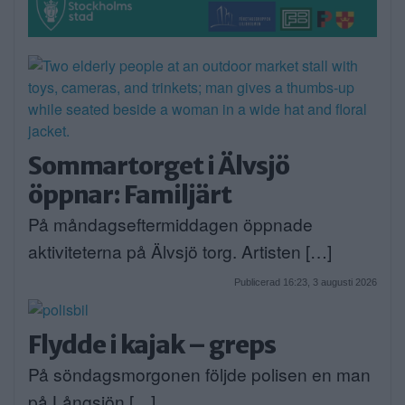
Sommartorget i Älvsjö
öppnar: Familjärt
På måndagseftermiddagen öppnade
aktiviteterna på Älvsjö torg. Artisten […]
Publicerad 16:23, 3 augusti 2026
Flydde i kajak – greps
På söndagsmorgonen följde polisen en man
på Långsjön […]