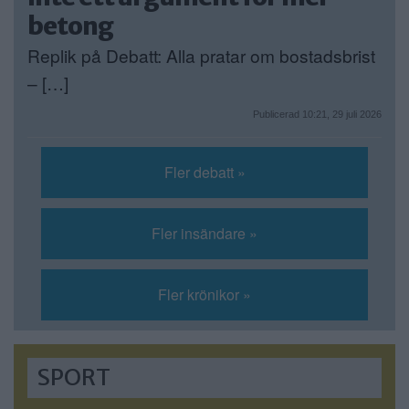
betong
Replik på Debatt: Alla pratar om bostadsbrist
– […]
Publicerad 10:21, 29 juli 2026
Fler debatt »
Fler insändare »
Fler krönikor »
SPORT