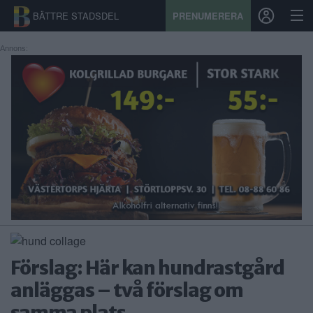
BÄTTRE STADSDEL
PRENUMERERA
Annons:
START
STADSDEL
PRENUMERATION
SPORT
ÅSIKTER
KALENDER
Förslag: Här kan hundrastgård
KONTAKT
anläggas – två förslag om
SAMARBETEN
samma plats