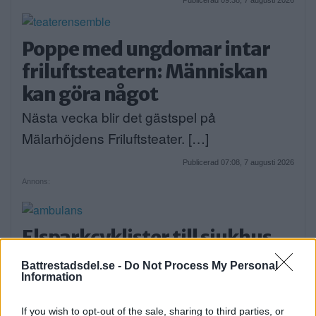
Poppe med ungdomar intar
friluftsteatern: Människan
kan göra något
Nästa vecka blir det gästspel på
Mälarhöjdens Friluftsteater. […]
Publicerad 07:08, 7 augusti 2026
Annons:
Elsparkcyklister till sjukhus
efter olycka
Battrestadsdel.se -
Do Not Process My Personal
Information
På onsdagskvällen körde en elsparkcykel in
i en […]
If you wish to opt-out of the sale, sharing to third parties, or