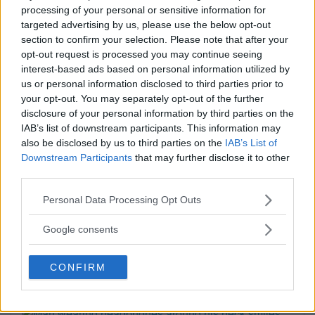
processing of your personal or sensitive information for
Publicerad 09:51, 6 augusti 2026
targeted advertising by us, please use the below opt-out
section to confirm your selection. Please note that after your
opt-out request is processed you may continue seeing
Alice, 17, sätter upp egen
interest-based ads based on personal information utilized by
musikal – här är de största
us or personal information disclosed to third parties prior to
your opt-out. You may separately opt-out of the further
utmaningarna
disclosure of your personal information by third parties on the
Alice Stenberg är 17 år och har skrivit, […]
IAB’s list of downstream participants. This information may
also be disclosed by us to third parties on the
IAB’s List of
Publicerad 16:16, 5 augusti 2026
Downstream Participants
that may further disclose it to other
third parties.
Bilist körde på vuxen och barn
Please note that this website/app uses one or more Google
Personal Data Processing Opt Outs
services and may gather and store information including but
på cykel
not limited to your visit or usage behaviour. You may click to
Google consents
grant or deny consent to Google and its third-party tags to
På måndagskvällen blev två personer som
use your data for below specified purposes in below Google
färdades på […]
CONFIRM
consent section.
Publicerad 08:58, 4 augusti 2026