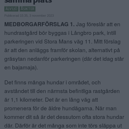
ANNONSERA
ÄLVSJÖ
ÅSIKTER
Publicerad 15:35, 3 november 2023
NÄRINGSLIV
MEDBORGARFÖRSLAG 1.
Jag föreslår att en
hundrastgård bör byggas i Långbro park, intill
MER
parkeringen vid Stora Mans väg 11. Mitt förslag
är att den anläggs framför skolan, alternativt på
gräsytan nedanför parkeringen (där det idag står
en bajamaja).
Det finns många hundar i området, och
avståndet till den närmsta befintliga rastgården
är 1,1 kilometer. Det är en lång väg att
promenera för de äldre hundägarna. När man
kommer dit så är det dessutom ofta stora hundar
där. Därför är det många som inte törs släppa ut