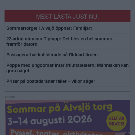
MEST LÄSTA JUST NU:
Sommartorget i Älvsjö öppnar: Familjärt
22-åring utmanar Tiptapp: Det blev en hel sommar
framför datorn
Passagerarbåt kolliderade på Riddarfjärden
Poppe med ungdomar intar friluftsteatern: Människan kan
göra något
Priser på bostadsrätter faller – villor stiger
Annons: