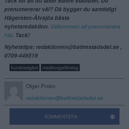
Tack för att du läser Bättre stadsdel. Du
prenumererar väl? Då bygger du samtidigt
Hägersten-Älvsjös bästa
nyhetsredaktion.
Välkommen att prenumerera
här
. Tack!
Nyhetstips: redaktionen@battrestadsdel.se ,
0709-449519
hundrastgård
medborgarförslag
Olger Proko
redaktionen@battrestadsdel.se
KOMMENTERA