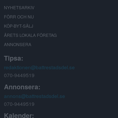
NYHETSARKIV
FÖRR OCH NU
KÖP-BYT-SÄLJ
ÅRETS LOKALA FÖRETAG
ANNONSERA
Tipsa:
redaktionen@battrestadsdel.se
070-9449519
Annonsera:
annons@battrestadsdel.se
070-9449519
Kalender: